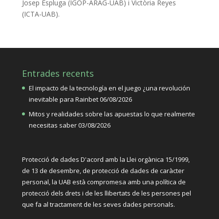
Josep Espluga (IGOP-ARAG-UAB) i Victòria Reyes
(ICTA-UAB).
Entrades recents
El impacto de la tecnología en el juego ¿una revolución
inevitable para Rainbet
06/08/2026
Mitos y realidades sobre las apuestas lo que realmente
necesitas saber
03/08/2026
Protecció de dades D'acord amb la Llei orgànica 15/1999,
de 13 de desembre, de protecció de dades de caràcter
personal, la UAB està compromesa amb una política de
protecció dels drets i de les llibertats de les persones pel
que fa al tractament de les seves dades personals.