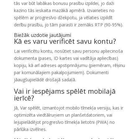
tās var būt labākas bonusu prasību izpildei, jo daži
kazino tās ieskaita mazākā apmērā. Izvairieties no
spēlēm ar progresīvo džekpotu, ja vēlaties izpildīt
derību prasību, jo tām parasti ir zemāks RTP (90-95%).
Biežāk uzdotie jautājumi
Kā es varu verificēt savu kontu?
Lai verificētu kontu, nosūtiet savu personu apliecinoša
dokumenta (pases, ID kartes vai vadītāja apliecības)
kopiju, kā arī adreses apstiprinājumu (piemēram, rēķinu
par komunālajiem pakalpojumiem). Dokumenti
jāaugšupielādē drošajā sadaļā.
Vai ir iespējams spēlēt mobilajā
ierīcē?
Jā, Var spēlēt, izmantojot mobilo tīmekļa versiju, kas ir
optimizēta viedtālruņiem un planšetdatoriem, vai
lejupielādējot progresīvo tīmekļa lietotni (PWA) no
pārlūka izvēlnes.