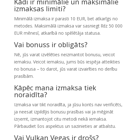
Kādi ir minimālie un maksimālie
izmaksas limiti?
Minimālā izmaksa ir parasti 10 EUR, bet atkarīgs no
metodes. Maksimālā izmaksa var sasniegt līdz 50 000
EUR mēnesī, atkarībā no spēlētāja statusa.
Vai bonuss ir obligāts?
Nē, jūs varat izvēlēties neizmantot bonusu, veicot
iemaksu. Veicot iemaksu, jums būs iespēja atteikties
no bonusa – to darot, jūs varat izvairīties no derību
prasībām.
Kāpēc mana izmaksa tiek
noraidīta?
Izmaksa var tikt noraidīta, ja jūsu konts nav verificēts,
ja neesat izpildījis bonusu prasības vai ja mēģināt
izņemt, izmantojot citu metodi nekā iemaksa.
Pārbaudiet šos aspektus un sazinieties ar atbalstu.
Vai Vulkan Vegas ir drošs?