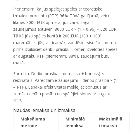
Pieņemsim, ka jūs spēlējat spēles ar teorētisko
izmaksu procentu (RTP) 96%. Tādā gadījumā, veicot
likmes 8000 EUR apmērā, jūs varat sagaidīt
zaudējumus aptuveni 8000 EUR × (1 – 0,96) = 320 EUR.
Tā kā jūsu spēles kontā ir 200 EUR (100 + 100),
matemātiski jūs, visticamāk, zaudēsiet visu šo summu,
pirms izpildīsiet derību prasību. Tomēr, izvēloties spēles
ar augstāku RTP (piemēram, 98%), zaudējumi būtu
mazāki.
Formula: Derību prasība = (iemaksa + bonuss) ×
reizinātājs. Paredzamie zaudējumi = derību prasība × (1
– RTP). Labākai efektivitātei meklējiet bonusus ar
zemāku derību prasību un spēlējiet slotus ar augstu
RTP.
Naudas iemaksa un izmaksa
Maksājuma
Minimālā
Maksimālā
metode
iemaksa
izmaksa