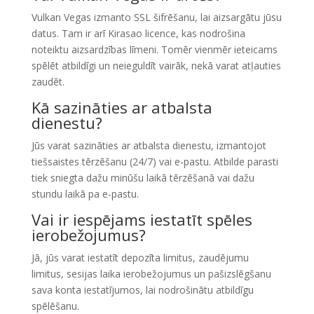
Vulkan Vegas izmanto SSL šifrēšanu, lai aizsargātu jūsu
datus. Tam ir arī Kirasao licence, kas nodrošina
noteiktu aizsardzības līmeni. Tomēr vienmēr ieteicams
spēlēt atbildīgi un neieguldīt vairāk, nekā varat atļauties
zaudēt.
Kā sazināties ar atbalsta
dienestu?
Jūs varat sazināties ar atbalsta dienestu, izmantojot
tiešsaistes tērzēšanu (24/7) vai e-pastu. Atbilde parasti
tiek sniegta dažu minūšu laikā tērzēšanā vai dažu
stundu laikā pa e-pastu.
Vai ir iespējams iestatīt spēles
ierobežojumus?
Jā, jūs varat iestatīt depozīta limitus, zaudējumu
limitus, sesijas laika ierobežojumus un pašizslēgšanu
sava konta iestatījumos, lai nodrošinātu atbildīgu
spēlēšanu.