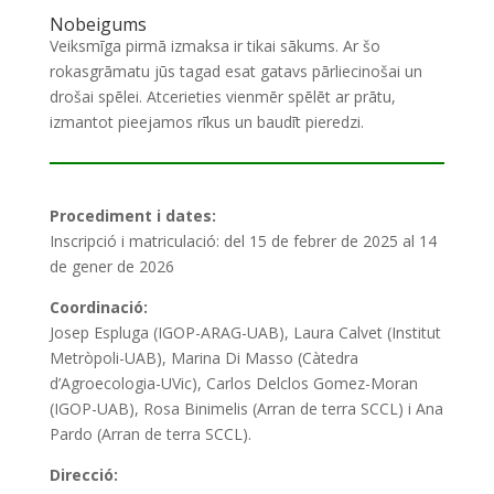
Nobeigums
Veiksmīga pirmā izmaksa ir tikai sākums. Ar šo
rokasgrāmatu jūs tagad esat gatavs pārliecinošai un
drošai spēlei. Atcerieties vienmēr spēlēt ar prātu,
izmantot pieejamos rīkus un baudīt pieredzi.
Procediment i dates:
Inscripció i matriculació: del 15 de febrer de 2025 al 14
de gener de 2026
Coordinació:
Josep Espluga (IGOP-ARAG-UAB), Laura Calvet (Institut
Metròpoli-UAB), Marina Di Masso (Càtedra
d’Agroecologia-UVic), Carlos Delclos Gomez-Moran
(IGOP-UAB), Rosa Binimelis (Arran de terra SCCL) i Ana
Pardo (Arran de terra SCCL).
Direcció: