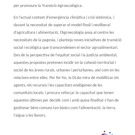
per promoure la Transició Agroecològica.
En l’actual context d’emergència climàtica i crisi sistèmica, i
davant la necessitat de superar el model fòssil i neoliberal
d’agricultura i alimentació, l’Agroecologia posa al centre les
necessitats de la pagesia, i planteja noves iniciatives de transició
social i ecològica que transcendeixen el sector agroalimentari.
Des de la perspectiva de l’equitat social i la justícia ambiental,
aquestes propostes pretenen incidir en la cohesió territorial i
social de les àrees rurals, urbanes i periurbanes, així com en les
relacions entre elles. Per fer-ho, la DLAe
mira de
mobilitzar els
agents, els recursos i les capacitats endògenes de les
comunitats locals; i procura reforçar la capacitat que tenen
aquestes últimes per decidir com i amb quina finalitat s’han de
gestionar béns comuns tan bàsics com l’alimentació, la terra,
l’aigua o les llavors.