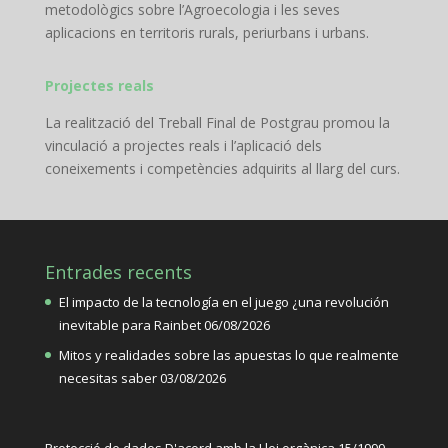
metodològics sobre l’Agroecologia i les seves
aplicacions en territoris rurals, periurbans i urbans.
Projectes reals
La realització del Treball Final de Postgrau promou la
vinculació a projectes reals i l’aplicació dels
coneixements i competències adquirits al llarg del curs.
Entrades recents
El impacto de la tecnología en el juego ¿una revolución
inevitable para Rainbet
06/08/2026
Mitos y realidades sobre las apuestas lo que realmente
necesitas saber
03/08/2026