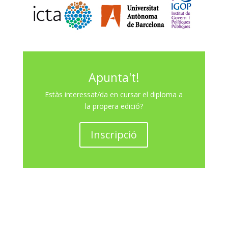
Apunta't!
Estàs interessat/da en cursar el diploma a
la propera edició?
Inscripció