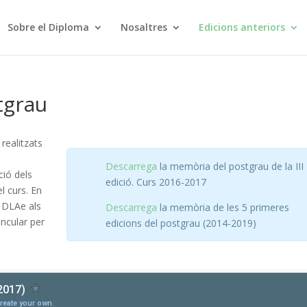
Sobre el Diploma
Nosaltres
Edicions anteriors
tgrau
realitzats
Descarrega
la memòria del postgrau de la III
ació dels
edició. Curs 2016-2017
el
curs
.
En
 DLAe als
Descarrega
la memòria de les 5 primeres
incular
per
edicions del postgrau (2014-2019)