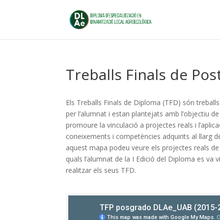
Treballs Finals de Pos
Els Treballs
Finals de Diploma
(TFD)
són treballs
per l’alumnat i estan plantejats
amb l’objectiu
de
promoure la
vinculació a
projectes
reals
i
l’aplic
coneixements
i
competències
adquirits
al llarg d
aquest
mapa
podeu veure
els
projectes
reals de
quals l’alumnat de
la I Edició
del Diploma
es va v
realitzar els seus TFD.