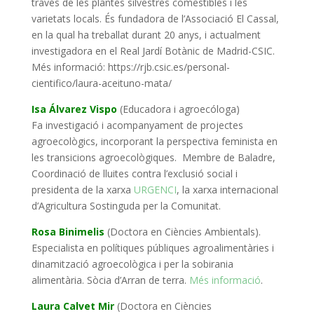
través de les plantes silvestres comestibles i les
varietats locals. És fundadora de l’Associació El Cassal,
en la qual ha treballat durant 20 anys, i actualment
investigadora en el Real Jardí Botànic de Madrid-CSIC.
Més informació: https://rjb.csic.es/personal-
cientifico/laura-aceituno-mata/
Isa Álvarez Vispo
(Educadora i agroecóloga)
Fa
investigació i acompanyament de projectes
agroecològics, incorporant la perspectiva feminista en
les transicions agroecològiques. Membre de Baladre,
Coordinació de lluites contra l’exclusió social i
presidenta de la xarxa
URGENCI
, la xarxa internacional
d’Agricultura Sostinguda per la Comunitat.
Rosa Binimelis
(Doctora en Ciències Ambientals).
Especialista en polítiques públiques agroalimentàries i
dinamització agroecològica i per la sobirania
alimentària. Sòcia d’Arran de terra.
Més informació
.
Laura Calvet Mir
(Doctora en Ciències