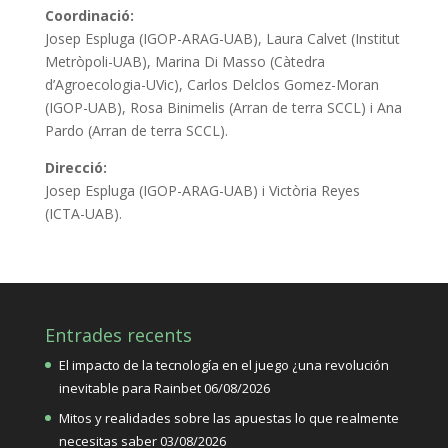
Coordinació:
Josep Espluga (IGOP-ARAG-UAB), Laura Calvet (Institut
Metròpoli-UAB), Marina Di Masso (Càtedra
d’Agroecologia-UVic), Carlos Delclos Gomez-Moran
(IGOP-UAB), Rosa Binimelis (Arran de terra SCCL) i Ana
Pardo (Arran de terra SCCL).
Direcció:
Josep Espluga (IGOP-ARAG-UAB) i Victòria Reyes
(ICTA-UAB).
Entrades recents
El impacto de la tecnología en el juego ¿una revolución
inevitable para Rainbet
06/08/2026
Mitos y realidades sobre las apuestas lo que realmente
necesitas saber
03/08/2026