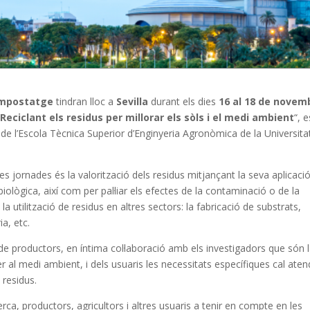
ompostatge
tindran lloc a
Sevilla
durant els dies
16 al 18 de novem
“
Reciclant els residus per millorar els sòls i el medi ambient
“, 
de l’Escola Tècnica Superior d’Enginyeria Agronòmica de la Universita
les jornades és la valorització dels residus mitjançant la seva aplicació
 biològica, així com per pal·liar els efectes de la contaminació o de la
a utilització de residus en altres sectors: la fabricació de substrats,
ia, etc.
 de productors, en íntima col·laboració amb els investigadors que són 
er al medi ambient, i dels usuaris les necessitats específiques cal aten
 residus.
rca, productors, agricultors i altres usuaris a tenir en compte en les