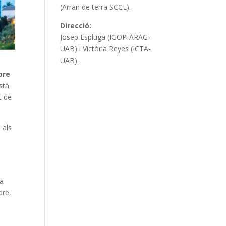
(Arran de terra SCCL).
Direcció:
Josep Espluga (IGOP-ARAG-
UAB) i Victòria Reyes (ICTA-
UAB).
bre
està
t de
 als
la
dre,