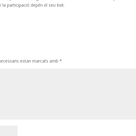
la participació depèn el seu èxit.
necessaris estan marcats amb
*