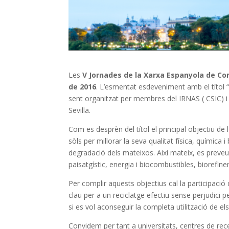
Les
V Jornades de la Xarxa Espanyola de C
de 2016
. L’esmentat esdeveniment amb el títol 
sent organitzat per membres del IRNAS ( CSIC) i 
Sevilla.
Com es desprèn del títol el principal objectiu de 
sòls per millorar la seva qualitat física, química i
degradació dels mateixos. Així mateix, es preveu l
paisatgístic, energia i biocombustibles, biorefiner
Per complir aquests objectius cal la participació
clau per a un reciclatge efectiu sense perjudici p
si es vol aconseguir la completa utilització de els
Convidem per tant a universitats, centres de rece