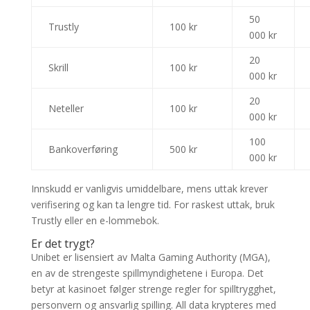
50
Trustly
100 kr
000 kr
20
Skrill
100 kr
000 kr
20
Neteller
100 kr
000 kr
100
Bankoverføring
500 kr
000 kr
Innskudd er vanligvis umiddelbare, mens uttak krever
verifisering og kan ta lengre tid. For raskest uttak, bruk
Trustly eller en e-lommebok.
Er det trygt?
Unibet er lisensiert av Malta Gaming Authority (MGA),
en av de strengeste spillmyndighetene i Europa. Det
betyr at kasinoet følger strenge regler for spilltrygghet,
personvern og ansvarlig spilling. All data krypteres med