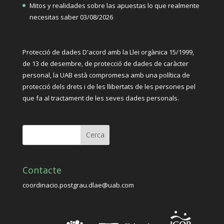
Mitos y realidades sobre las apuestas lo que realmente
necesitas saber
03/08/2026
Protecció de dades D'acord amb la Llei orgànica 15/1999,
de 13 de desembre, de protecció de dades de caràcter
personal, la UAB està compromesa amb una política de
protecció dels drets i de les llibertats de les persones pel
que fa al tractament de les seves dades personals.
Contacte
coordinacio.postgrau.dlae@uab.com