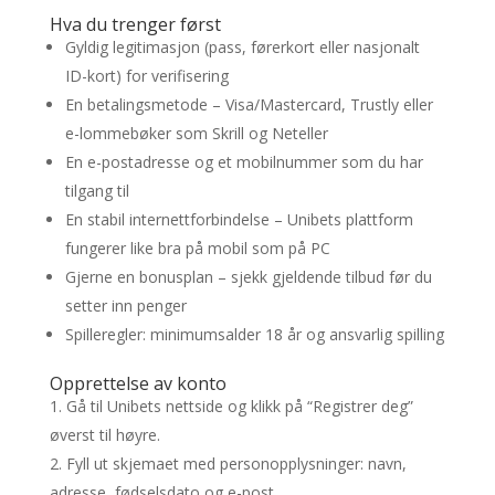
Hva du trenger først
Gyldig legitimasjon (pass, førerkort eller nasjonalt
ID-kort) for verifisering
En betalingsmetode – Visa/Mastercard, Trustly eller
e-lommebøker som Skrill og Neteller
En e-postadresse og et mobilnummer som du har
tilgang til
En stabil internettforbindelse – Unibets plattform
fungerer like bra på mobil som på PC
Gjerne en bonusplan – sjekk gjeldende tilbud før du
setter inn penger
Spilleregler: minimumsalder 18 år og ansvarlig spilling
Opprettelse av konto
Gå til Unibets nettside og klikk på “Registrer deg”
øverst til høyre.
Fyll ut skjemaet med personopplysninger: navn,
adresse, fødselsdato og e-post.