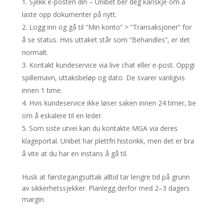
Sjekk e-posten din – Unibet ber deg kanskje om å
laste opp dokumenter på nytt.
Logg inn og gå til “Min konto” > “Transaksjoner” for
å se status. Hvis uttaket står som “Behandles”, er det
normalt.
Kontakt kundeservice via live chat eller e-post. Oppgi
spillernavn, uttaksbeløp og dato. De svarer vanligvis
innen 1 time.
Hvis kundeservice ikke løser saken innen 24 timer, be
om å eskalere til en leder.
Som siste utvei kan du kontakte MGA via deres
klageportal. Unibet har plettfri historikk, men det er bra
å vite at du har en instans å gå til.
Husk at førstegangsuttak alltid tar lengre tid på grunn
av sikkerhetssjekker. Planlegg derfor med 2–3 dagers
margin.