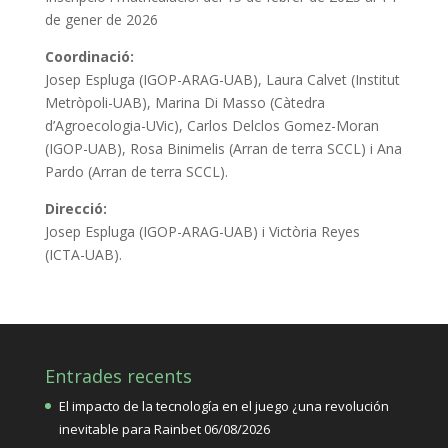
de gener de 2026
Coordinació:
Josep Espluga (IGOP-ARAG-UAB), Laura Calvet (Institut
Metròpoli-UAB), Marina Di Masso (Càtedra
d’Agroecologia-UVic), Carlos Delclos Gomez-Moran
(IGOP-UAB), Rosa Binimelis (Arran de terra SCCL) i Ana
Pardo (Arran de terra SCCL).
Direcció:
Josep Espluga (IGOP-ARAG-UAB) i Victòria Reyes
(ICTA-UAB).
Entrades recents
El impacto de la tecnología en el juego ¿una revolución
inevitable para Rainbet
06/08/2026