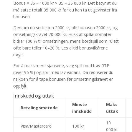
Bonus × 35 = 1000 kr × 35 = 35 000 kr. Det betyr at du
må satse totalt 35 000 kr før du kan ta ut gevinster fra
bonusen.
Dersom du setter inn 2000 kr, blir bonusen 2000 kr, og
omsetningskravet 70 000 kr. Husk at spillautomater
bidrar 100 % til omsetningen, mens bordspill som rulett
ofte bare teller 10–20 %. Les alltid bonusvilkårene
nøye.
For å maksimere sjansene, velg spill med høy RTP
(over 96 %) og spill med lav varians. Da reduserer du
risikoen for å tape bonusen før omsetningskravet er
oppfylt.
Innskudd og uttak
Minste
Maks
Betalingsmetode
innskudd
uttak
10
Visa/Mastercard
100 kr
000 kr