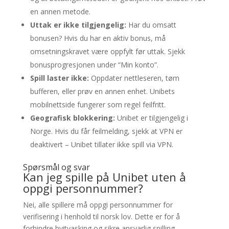
en annen metode.
Uttak er ikke tilgjengelig:
Har du omsatt
bonusen? Hvis du har en aktiv bonus, må
omsetningskravet være oppfylt før uttak. Sjekk
bonusprogresjonen under “Min konto”.
Spill laster ikke:
Oppdater nettleseren, tøm
bufferen, eller prøv en annen enhet. Unibets
mobilnettside fungerer som regel feilfritt.
Geografisk blokkering:
Unibet er tilgjengelig i
Norge. Hvis du får feilmelding, sjekk at VPN er
deaktivert – Unibet tillater ikke spill via VPN.
Spørsmål og svar
Kan jeg spille på Unibet uten å
oppgi personnummer?
Nei, alle spillere må oppgi personnummer for
verifisering i henhold til norsk lov. Dette er for å
forhindre hvitvasking og sikre ansvarlig spilling.