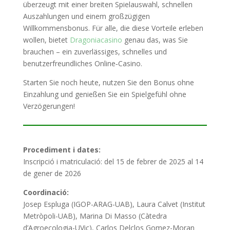
überzeugt mit einer breiten Spielauswahl, schnellen
Auszahlungen und einem großzügigen
Willkommensbonus. Für alle, die diese Vorteile erleben
wollen, bietet
Dragoniacasino
genau das, was Sie
brauchen – ein zuverlässiges, schnelles und
benutzerfreundliches Online‑Casino.
Starten Sie noch heute, nutzen Sie den Bonus ohne
Einzahlung und genießen Sie ein Spielgefühl ohne
Verzögerungen!
Procediment i dates:
Inscripció i matriculació: del 15 de febrer de 2025 al 14
de gener de 2026
Coordinació:
Josep Espluga (IGOP-ARAG-UAB), Laura Calvet (Institut
Metròpoli-UAB), Marina Di Masso (Càtedra
d’Agroecologia-UVic), Carlos Delclos Gomez-Moran