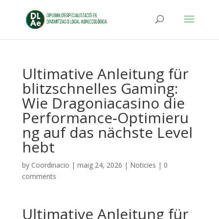
Ultimative Anleitung für
blitzschnelles Gaming:
Wie Dragoniacasino die
Performance‑Optimieru
ng auf das nächste Level
hebt
by
Coordinacio
|
maig 24, 2026
|
Noticies
|
0
comments
Ultimative Anleitung für