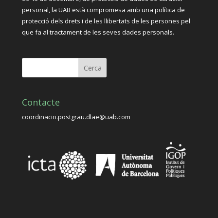
personal, la UAB està compromesa amb una política de
protecció dels drets i de les llibertats de les persones pel
que fa al tractament de les seves dades personals.
Contacte
coordinacio.postgrau.dlae@uab.com