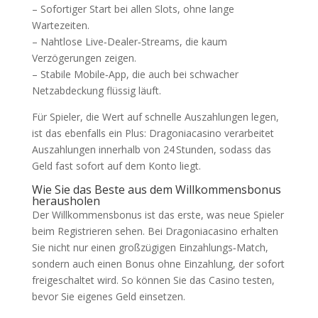
– Sofortiger Start bei allen Slots, ohne lange
Wartezeiten.
– Nahtlose Live‑Dealer‑Streams, die kaum
Verzögerungen zeigen.
– Stabile Mobile‑App, die auch bei schwacher
Netzabdeckung flüssig läuft.
Für Spieler, die Wert auf schnelle Auszahlungen legen,
ist das ebenfalls ein Plus: Dragoniacasino verarbeitet
Auszahlungen innerhalb von 24 Stunden, sodass das
Geld fast sofort auf dem Konto liegt.
Wie Sie das Beste aus dem Willkommensbonus
herausholen
Der Willkommensbonus ist das erste, was neue Spieler
beim Registrieren sehen. Bei Dragoniacasino erhalten
Sie nicht nur einen großzügigen Einzahlungs‑Match,
sondern auch einen Bonus ohne Einzahlung, der sofort
freigeschaltet wird. So können Sie das Casino testen,
bevor Sie eigenes Geld einsetzen.