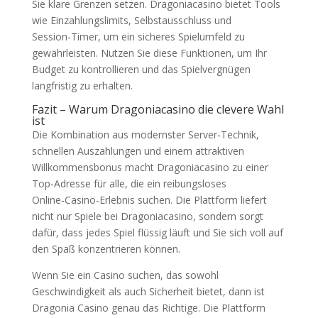
Sie klare Grenzen setzen. Dragoniacasino bietet Tools
wie Einzahlungslimits, Selbstausschluss und
Session‑Timer, um ein sicheres Spielumfeld zu
gewährleisten. Nutzen Sie diese Funktionen, um Ihr
Budget zu kontrollieren und das Spielvergnügen
langfristig zu erhalten.
Fazit – Warum Dragoniacasino die clevere Wahl
ist
Die Kombination aus modernster Server‑Technik,
schnellen Auszahlungen und einem attraktiven
Willkommensbonus macht Dragoniacasino zu einer
Top‑Adresse für alle, die ein reibungsloses
Online‑Casino-Erlebnis suchen. Die Plattform liefert
nicht nur Spiele bei Dragoniacasino, sondern sorgt
dafür, dass jedes Spiel flüssig läuft und Sie sich voll auf
den Spaß konzentrieren können.
Wenn Sie ein Casino suchen, das sowohl
Geschwindigkeit als auch Sicherheit bietet, dann ist
Dragonia Casino genau das Richtige. Die Plattform