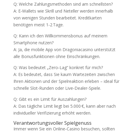
Q: Welche Zahlungsmethoden sind am schnellsten?
A: E‑Wallets wie Skrill und Neteller werden innerhalb
von wenigen Stunden bearbeitet. Kreditkarten
benötigen meist 1‑2 Tage.
Q: Kann ich den Willkommensbonus auf meinem
Smartphone nutzen?
A: Ja, die mobile App von Dragoniacasino unterstützt
alle Bonusfunktionen ohne Einschränkungen.
Q: Was bedeutet „Zero‑Lag“ konkret für mich?
A: Es bedeutet, dass Sie kaum Wartezeiten zwischen
Ihren Aktionen und der Spielreaktion erleben – ideal für
schnelle Slot‑Runden oder Live‑Dealer‑Spiele.
Q: Gibt es ein Limit für Auszahlungen?
A: Das tägliche Limit liegt bei 5.000 €, kann aber nach
individueller Verifizierung erhöht werden.
Verantwortungsvoller Spielgenuss
Immer wenn Sie ein Online‑Casino besuchen, sollten