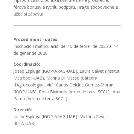
Tipsport casino ponúka kvalitné herné prostredie,
férové bonusy a rýchlu podporu. Hrajte zodpovedne a
užite si zábavu!
Procediment i dates:
Inscripció i matriculació: del 15 de febrer de 2025 al 14
de gener de 2026
Coordinació:
Josep Espluga (IGOP-ARAG-UAB), Laura Calvet (Institut
Metròpoli-UAB), Marina Di Masso (Càtedra
d’Agroecologia-UVic), Carlos Delclos Gomez-Moran
(IGOP-UAB), Rosa Binimelis (Arran de terra SCCL) i Ana
Pardo (Arran de terra SCCL).
Direcció:
Josep Espluga (IGOP-ARAG-UAB) i Victòria Reyes
(ICTA-UAB).