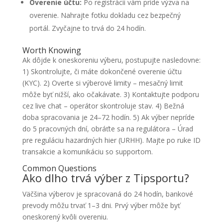
Overenie účtu:
Po registrácii vám príde výzva na
overenie. Nahrajte fotku dokladu cez bezpečný
portál. Zvyčajne to trvá do 24 hodín.
Worth Knowing
Ak dôjde k oneskoreniu výberu, postupujte nasledovne:
1) Skontrolujte, či máte dokončené overenie účtu
(KYC). 2) Overte si výberové limity – mesačný limit
môže byť nižší, ako očakávate. 3) Kontaktujte podporu
cez live chat – operátor skontroluje stav. 4) Bežná
doba spracovania je 24–72 hodín. 5) Ak výber nepríde
do 5 pracovných dní, obráťte sa na regulátora – Úrad
pre reguláciu hazardných hier (URHH). Majte po ruke ID
transakcie a komunikáciu so supportom.
Common Questions
Ako dlho trvá výber z Tipsportu?
Väčšina výberov je spracovaná do 24 hodín, bankové
prevody môžu trvať 1–3 dni. Prvý výber môže byť
oneskorený kvôli overeniu.