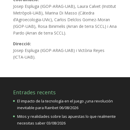
Josep Espluga (IGOP-ARAG-UAB), Laura Calvet (Institut
Metròpoli-UAB), Marina Di Masso (Càtedra
d’Agroecologia-UVic), Carlos Delclos Gomez-Moran
(IGOP-UAB), Rosa Binimelis (Arran de terra SCCL) i Ana
Pardo (Arran de terra SCCL).
Direcció:
Josep Espluga (IGOP-ARAG-UAB) i Victòria Reyes
(ICTA-UAB).
Entrades recents
El impacto de la tecnología en el juego ¿una revolución
inevitable para Rainbet
06/08/2026
Mitos y realidades sobre las apuestas lo que realmente
necesitas saber
03/08/2026