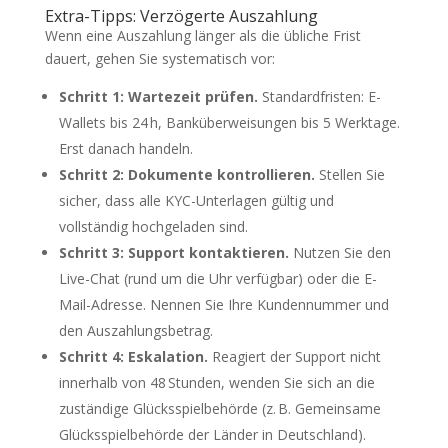
Extra-Tipps: Verzögerte Auszahlung
Wenn eine Auszahlung länger als die übliche Frist
dauert, gehen Sie systematisch vor:
Schritt 1: Wartezeit prüfen.
Standardfristen: E-
Wallets bis 24 h, Banküberweisungen bis 5 Werktage.
Erst danach handeln.
Schritt 2: Dokumente kontrollieren.
Stellen Sie
sicher, dass alle KYC-Unterlagen gültig und
vollständig hochgeladen sind.
Schritt 3: Support kontaktieren.
Nutzen Sie den
Live-Chat (rund um die Uhr verfügbar) oder die E-
Mail-Adresse. Nennen Sie Ihre Kundennummer und
den Auszahlungsbetrag.
Schritt 4: Eskalation.
Reagiert der Support nicht
innerhalb von 48 Stunden, wenden Sie sich an die
zuständige Glücksspielbehörde (z. B. Gemeinsame
Glücksspielbehörde der Länder in Deutschland).