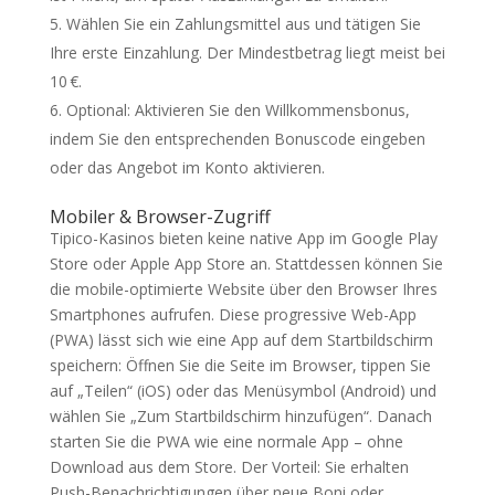
Wählen Sie ein Zahlungsmittel aus und tätigen Sie
Ihre erste Einzahlung. Der Mindestbetrag liegt meist bei
10 €.
Optional: Aktivieren Sie den Willkommensbonus,
indem Sie den entsprechenden Bonuscode eingeben
oder das Angebot im Konto aktivieren.
Mobiler & Browser-Zugriff
Tipico-Kasinos bieten keine native App im Google Play
Store oder Apple App Store an. Stattdessen können Sie
die mobile-optimierte Website über den Browser Ihres
Smartphones aufrufen. Diese progressive Web-App
(PWA) lässt sich wie eine App auf dem Startbildschirm
speichern: Öffnen Sie die Seite im Browser, tippen Sie
auf „Teilen“ (iOS) oder das Menüsymbol (Android) und
wählen Sie „Zum Startbildschirm hinzufügen“. Danach
starten Sie die PWA wie eine normale App – ohne
Download aus dem Store. Der Vorteil: Sie erhalten
Push-Benachrichtigungen über neue Boni oder