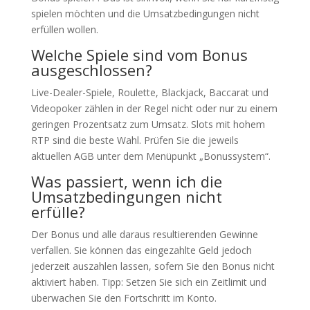
spielen möchten und die Umsatzbedingungen nicht
erfüllen wollen.
Welche Spiele sind vom Bonus
ausgeschlossen?
Live-Dealer-Spiele, Roulette, Blackjack, Baccarat und
Videopoker zählen in der Regel nicht oder nur zu einem
geringen Prozentsatz zum Umsatz. Slots mit hohem
RTP sind die beste Wahl. Prüfen Sie die jeweils
aktuellen AGB unter dem Menüpunkt „Bonussystem“.
Was passiert, wenn ich die
Umsatzbedingungen nicht
erfülle?
Der Bonus und alle daraus resultierenden Gewinne
verfallen. Sie können das eingezahlte Geld jedoch
jederzeit auszahlen lassen, sofern Sie den Bonus nicht
aktiviert haben. Tipp: Setzen Sie sich ein Zeitlimit und
überwachen Sie den Fortschritt im Konto.