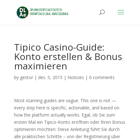
Tipico Casino-Guide:
Konto erstellen & Bonus
maximieren
by
gestor
|
des. 5, 2015
|
Noticies
|
0 comments
Most iGaming guides are vague. This one is not —
every step here is specific, actionable, and based on
how the platform actually works. Egal, ob Sie zum
ersten Mal ein Tipico-Konto eröffnen oder Ihren Bonus
optimieren möchten: Diese Anleitung führt Sie durch
alle praktischen Schritte – von der Registrierung über