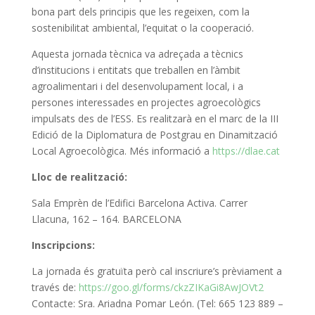
bona part dels principis que les regeixen, com la
sostenibilitat ambiental, l’equitat o la cooperació.
Aquesta jornada tècnica va adreçada a tècnics
d’institucions i entitats que treballen en l’àmbit
agroalimentari i del desenvolupament local, i a
persones interessades en projectes agroecològics
impulsats des de l’ESS. Es realitzarà en el marc de la III
Edició de la Diplomatura de Postgrau en Dinamització
Local Agroecològica. Més informació a
https://dlae.cat
Lloc de realització:
Sala Emprèn de l’Edifici Barcelona Activa. Carrer
Llacuna, 162 – 164. BARCELONA
Inscripcions:
La jornada és gratuïta però cal inscriure’s prèviament a
través de:
https://goo.gl/forms/ckzZIKaGi8AwJOVt2
Contacte: Sra. Ariadna Pomar León. (Tel: 665 123 889 –