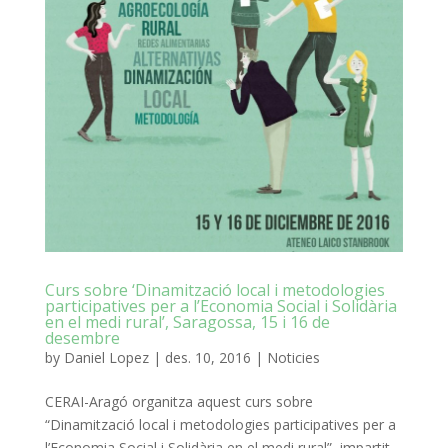
Curs sobre ‘Dinamització local i metodologies
participatives per a l’Economia Social i Solidària
en el medi rural’, Saragossa, 15 i 16 de
desembre
by
Daniel Lopez
|
des. 10, 2016
|
Noticies
CERAI-Aragó organitza aquest curs sobre
“Dinamització local i metodologies participatives per a
l’Economia Social i Solidària en el medi rural”, impartit