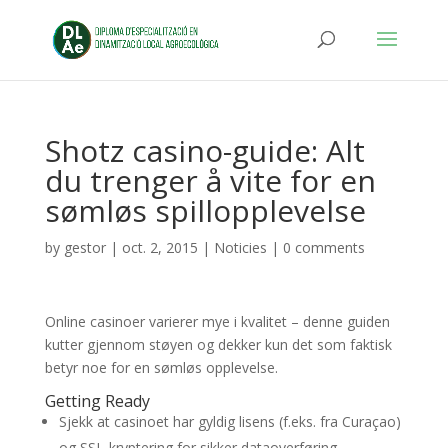
Shotz casino-guide: Alt
du trenger å vite for en
sømløs spillopplevelse
by
gestor
|
oct. 2, 2015
|
Noticies
|
0 comments
Online casinoer varierer mye i kvalitet – denne guiden
kutter gjennom støyen og dekker kun det som faktisk
betyr noe for en sømløs opplevelse.
Getting Ready
Sjekk at casinoet har gyldig lisens (f.eks. fra Curaçao)
og SSL-kryptering for sikker dataoverføring.