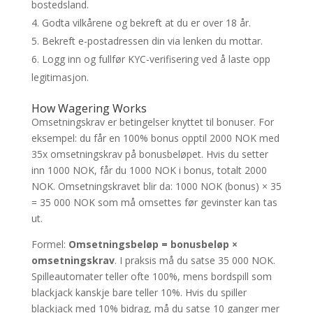
bostedsland.
Godta vilkårene og bekreft at du er over 18 år.
Bekreft e-postadressen din via lenken du mottar.
Logg inn og fullfør KYC-verifisering ved å laste opp
legitimasjon.
How Wagering Works
Omsetningskrav er betingelser knyttet til bonuser. For
eksempel: du får en 100% bonus opptil 2000 NOK med
35x omsetningskrav på bonusbeløpet. Hvis du setter
inn 1000 NOK, får du 1000 NOK i bonus, totalt 2000
NOK. Omsetningskravet blir da: 1000 NOK (bonus) × 35
= 35 000 NOK som må omsettes før gevinster kan tas
ut.
Formel:
Omsetningsbeløp = bonusbeløp ×
omsetningskrav
. I praksis må du satse 35 000 NOK.
Spilleautomater teller ofte 100%, mens bordspill som
blackjack kanskje bare teller 10%. Hvis du spiller
blackjack med 10% bidrag, må du satse 10 ganger mer