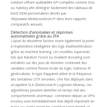
solution offrant auditabilité API complète comme Duo
ou YubiKey afin d’intégrer facilement des tableaux de
bord SIEM personnalisés décrits par
Httpswww.Mediaconstruct.Fr dans leurs rapports
comparatifs annuels.
Détection d’anomalies et réponses
automatisées grâce au 2FA
L’ajout du deuxième facteur ouvre également la porte
à l’exploitation intelligente des logs d’authentification
grâce au machine learning. Les modèles supervisés
tels que Random Forest ou Gradient Boosting sont
entraînés sur des jeux de données contenant des
variables comme l’heure locale du login, l’adresse IP
géolocalisée, le type d’appareil utilisé et la fréquence
des tentatives OTP erronées. Une fois déployés dans
un pipeline ELK (Elasticsearch‑Logstash‑Kibana), ces
algorithmes peuvent identifier en temps réel des
comportements anormaux : connexion depuis un VPN
inconnu suivi immédiatement d’un dépôt important en
euros ou crypto monnaie constitue typiquement un