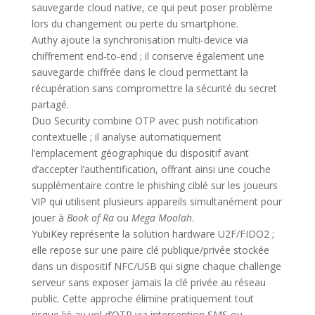
sauvegarde cloud native, ce qui peut poser problème
lors du changement ou perte du smartphone.
Authy ajoute la synchronisation multi‑device via
chiffrement end‑to‑end ; il conserve également une
sauvegarde chiffrée dans le cloud permettant la
récupération sans compromettre la sécurité du secret
partagé.
Duo Security combine OTP avec push notification
contextuelle ; il analyse automatiquement
l’emplacement géographique du dispositif avant
d’accepter l’authentification, offrant ainsi une couche
supplémentaire contre le phishing ciblé sur les joueurs
VIP qui utilisent plusieurs appareils simultanément pour
jouer à
Book of Ra
ou
Mega Moolah
.
YubiKey représente la solution hardware U2F/FIDO2 ;
elle repose sur une paire clé publique/privée stockée
dans un dispositif NFC/USB qui signe chaque challenge
serveur sans exposer jamais la clé privée au réseau
public. Cette approche élimine pratiquement tout
risque lié au vol d’OTP via interception SMS ou