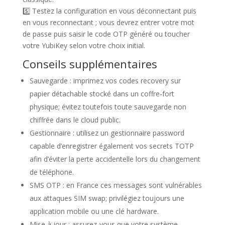
5️⃣ Testez la configuration en vous déconnectant puis
en vous reconnectant ; vous devrez entrer votre mot
de passe puis saisir le code OTP généré ou toucher
votre YubiKey selon votre choix initial.
Conseils supplémentaires
Sauvegarde : imprimez vos codes recovery sur
papier détachable stocké dans un coffre-fort
physique; évitez toutefois toute sauvegarde non
chiffrée dans le cloud public.
Gestionnaire : utilisez un gestionnaire password
capable d’enregistrer également vos secrets TOTP
afin d’éviter la perte accidentelle lors du changement
de téléphone.
SMS OTP : en France ces messages sont vulnérables
aux attaques SIM swap; privilégiez toujours une
application mobile ou une clé hardware.
Mise à jour : assurez-vous que votre système