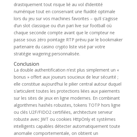
drastiquement tout risque lié au vol d’identité
numérique tout en conservant une fluidité optimale
lors du jeu sur vos machines favorites – qu’il s’agisse
d’un slot classique ou d’un pari live sur football où
chaque seconde compte avant que le compteur ne
passe sous zéro pointage RTP prévu par le bookmaker
partenaire du casino crypto liste visé par votre
stratégie wagering personnalisée.
Conclusion
La double authentification n’est plus simplement un «
bonus » offert aux joueurs soucieux de leur sécurité ;
elle constitue aujourd’hui le pilier central autour duquel
s’articulent toutes les protections liées aux paiements
sur les sites de jeux en ligne modernes. En combinant
algorithmes hashés robustes, tokens TOTP hors ligne
ou clés U2F/FIDO2 certifiées, architecture serveur
robuste avec JWT ou cookies HttpOnly et systèmes
intelligents capables détecter automatiquement toute
anomalie comportementale, on obtient un