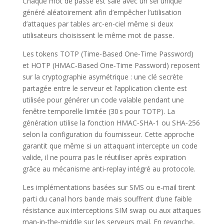
Chaque mot de passe est salé avec un sel unique
généré aléatoirement afin d’empêcher l’utilisation
d’attaques par tables arc-en-ciel même si deux
utilisateurs choisissent le même mot de passe.
Les tokens TOTP (Time‑Based One‑Time Password)
et HOTP (HMAC‑Based One‑Time Password) reposent
sur la cryptographie asymétrique : une clé secrète
partagée entre le serveur et l’application cliente est
utilisée pour générer un code valable pendant une
fenêtre temporelle limitée (30 s pour TOTP). La
génération utilise la fonction HMAC‑SHA‑1 ou SHA‑256
selon la configuration du fournisseur. Cette approche
garantit que même si un attaquant intercepte un code
valide, il ne pourra pas le réutiliser après expiration
grâce au mécanisme anti‑replay intégré au protocole.
Les implémentations basées sur SMS ou e‑mail tirent
parti du canal hors bande mais souffrent d’une faible
résistance aux interceptions SIM swap ou aux attaques
man‑in‑the‑middle sur les serveurs mail. En revanche,