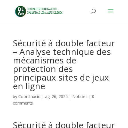
Sécurité à double facteur
– Analyse technique des
mécanismes de
protection des
principaux sites de jeux
en ligne
by
Coordinacio
|
ag. 26, 2025
|
Noticies
|
0
comments
Sécurité à double facteur