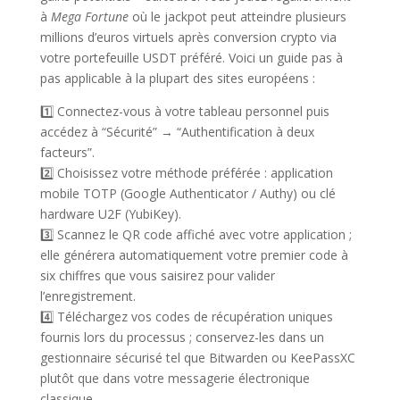
à
Mega Fortune
où le jackpot peut atteindre plusieurs
millions d’euros virtuels après conversion crypto via
votre portefeuille USDT préféré. Voici un guide pas à
pas applicable à la plupart des sites européens :
1️⃣ Connectez-vous à votre tableau personnel puis
accédez à “Sécurité” → “Authentification à deux
facteurs”.
2️⃣ Choisissez votre méthode préférée : application
mobile TOTP (Google Authenticator / Authy) ou clé
hardware U2F (YubiKey).
3️⃣ Scannez le QR code affiché avec votre application ;
elle générera automatiquement votre premier code à
six chiffres que vous saisirez pour valider
l’enregistrement.
4️⃣ Téléchargez vos codes de récupération uniques
fournis lors du processus ; conservez-les dans un
gestionnaire sécurisé tel que Bitwarden ou KeePassXC
plutôt que dans votre messagerie électronique
classique.