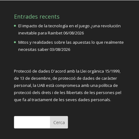
Entrades recents
El impacto de la tecnología en el juego ¿una revolución
inevitable para Rainbet
06/08/2026
Mitos y realidades sobre las apuestas lo que realmente
necesitas saber
03/08/2026
Protecció de dades D'acord amb la Llei orgànica 15/1999,
de 13 de desembre, de protecció de dades de caràcter
personal, la UAB està compromesa amb una política de
protecció dels drets i de les llibertats de les persones pel
que fa al tractament de les seves dades personals.