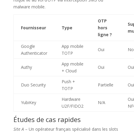
malware mobile.
OTP
Su
Fournisseur
Type
hors
mu
ligne ?
Google
App mobile
Oui
No
Authenticator
TOTP
App mobile
Authy
Oui
Ou
+ Cloud
Push +
Duo Security
Partielle
Ou
TOTP
Hardware
Oui
YubiKey
N/A
U2F/FIDO2
NF
Études de cas rapides
Site A
– Un opérateur français spécialisé dans les slots