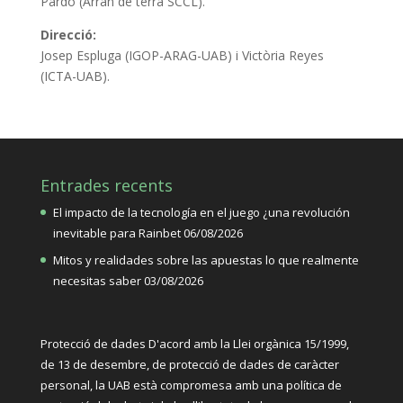
Pardo (Arran de terra SCCL).
Direcció:
Josep Espluga (IGOP-ARAG-UAB) i Victòria Reyes
(ICTA-UAB).
Entrades recents
El impacto de la tecnología en el juego ¿una revolución
inevitable para Rainbet
06/08/2026
Mitos y realidades sobre las apuestas lo que realmente
necesitas saber
03/08/2026
Protecció de dades D'acord amb la Llei orgànica 15/1999,
de 13 de desembre, de protecció de dades de caràcter
personal, la UAB està compromesa amb una política de