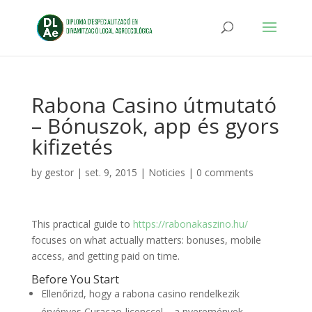
Rabona Casino útmutató
– Bónuszok, app és gyors
kifizetés
by
gestor
|
set. 9, 2015
|
Noticies
|
0 comments
This practical guide to
https://rabonakaszino.hu/
focuses on what actually matters: bonuses, mobile
access, and getting paid on time.
Before You Start
Ellenőrizd, hogy a rabona casino rendelkezik
érvényes Curaçao-licenccel – a nyeremények