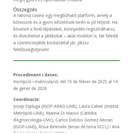
Összegzés
A rabona casino egy megbízható platform, amely a
bónuszok és a gyors kifizetések terén is jól teljesít. Ha
követed a fenti lépéseket, könnyedén regisztrálhatsz,
és élvezheted a játékokat – akár mobilon is. Ne feledd:
a szerencsejáték kockázattal jár, játssz
felelősségteljesen!
Procediment i dates:
Inscripció i matriculació: del 15 de febrer de 2025 al 14
de gener de 2026
Coordinació:
Josep Espluga (IGOP-ARAG-UAB), Laura Calvet (Institut
Metròpoli-UAB), Marina Di Masso (Càtedra
d’Agroecologia-UVic), Carlos Delclos Gomez-Moran
(IGOP-UAB), Rosa Binimelis (Arran de terra SCCL) i Ana