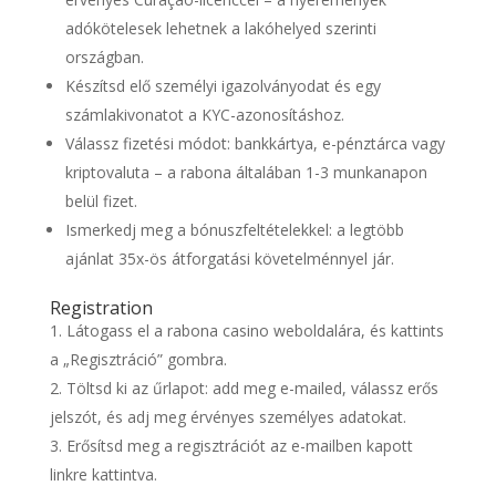
adókötelesek lehetnek a lakóhelyed szerinti
országban.
Készítsd elő személyi igazolványodat és egy
számlakivonatot a KYC-azonosításhoz.
Válassz fizetési módot: bankkártya, e-pénztárca vagy
kriptovaluta – a rabona általában 1-3 munkanapon
belül fizet.
Ismerkedj meg a bónuszfeltételekkel: a legtöbb
ajánlat 35x-ös átforgatási követelménnyel jár.
Registration
Látogass el a rabona casino weboldalára, és kattints
a „Regisztráció” gombra.
Töltsd ki az űrlapot: add meg e-mailed, válassz erős
jelszót, és adj meg érvényes személyes adatokat.
Erősítsd meg a regisztrációt az e-mailben kapott
linkre kattintva.