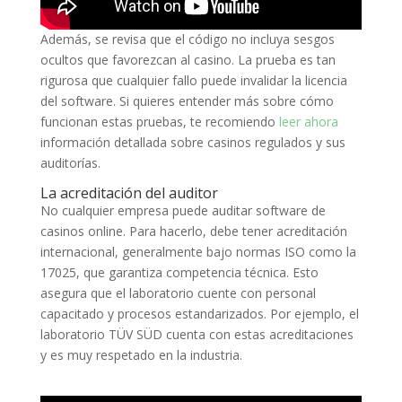
Además, se revisa que el código no incluya sesgos
ocultos que favorezcan al casino. La prueba es tan
rigurosa que cualquier fallo puede invalidar la licencia
del software. Si quieres entender más sobre cómo
funcionan estas pruebas, te recomiendo
leer ahora
información detallada sobre casinos regulados y sus
auditorías.
La acreditación del auditor
No cualquier empresa puede auditar software de
casinos online. Para hacerlo, debe tener acreditación
internacional, generalmente bajo normas ISO como la
17025, que garantiza competencia técnica. Esto
asegura que el laboratorio cuente con personal
capacitado y procesos estandarizados. Por ejemplo, el
laboratorio TÜV SÜD cuenta con estas acreditaciones
y es muy respetado en la industria.