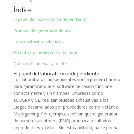
Índice
El papel del laboratorio independiente
Pruebas del generador de azar
La acreditación del auditor
El control periódico del regulador
Qué certifican exactamente
El papel del laboratorio independiente
Los laboratorios independientes son la primera barrera
para garantizar que el software de casino funcione
correctamente y sin trampas. Empresas como
eCOGRA y GLI realizan pruebas exhaustivas a los
juegos desarrollados por proveedores como NetEnt o
Microgaming. Por ejemplo, verifican que el generador
de números aleatorios (RNG) produzca resultados
impredecibles y justos. Sin esta auditoría, nadie podría