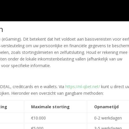
n
(eGaming). Dit betekent dat het voldoet aan basisvereisten voor eerl
SL-versleuteling om uw persoonlijke en financiële gegevens te bescher
en, zoals stortingslimieten en zelfuitsluiting. Houd er rekening mee
sten onder de lokale inkomstenbelasting vallen (afhankelijk van uw
voor specifieke informatie.
DEAL, creditcards en e-wallets. Via
https://nl-qbet.net/
kunt u direct u
ijken. Hieronder een overzicht van gangbare methoden:
ting
Maximale storting
Opnametijd
€10.000
0-2 werkdagen
€5.000
3-5 werkdagen