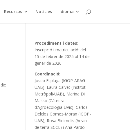
Recursos
Notícies
Idioma
Procediment i dates:
Inscripció i matriculació: del
15 de febrer de 2025 al 14 de
gener de 2026
Coordinació:
Josep Espluga (IGOP-ARAG-
 die
UAB), Laura Calvet (Institut
s
Metròpoli-UAB), Marina Di
Masso (Càtedra
d’Agroecologia-UVic), Carlos
Delclos Gomez-Moran (IGOP-
UAB), Rosa Binimelis (Arran
de terra SCCL) i Ana Pardo