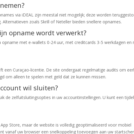
opnemen?
pnames via iDEAL zijn meestal niet mogelijk; deze worden teruggesto
 Alternatieven zoals Skrill of Neteller bieden snellere opnames.
ijn opname wordt verwerkt?
 opname met e-wallets 0-24 uur, met creditcards 3-5 werkdagen en
t een Curaçao-licentie. De site ondergaat regelmatige audits om eerl
gd om alleen te spelen met geld dat ze kunnen missen.
ccount wil sluiten?
de zelfuitsluitingsopties in uw accountinstellingen. U kunt een tijdel
 App Store, maar de website is volledig geoptimaliseerd voor mobiel
kunt vanaf uw browser een snelkoppeling toevoegen aan uw startsche