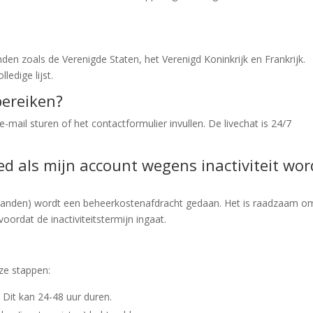
nden zoals de Verenigde Staten, het Verenigd Koninkrijk en Frankrijk.
edige lijst.
bereiken?
-mail sturen of het contactformulier invullen. De livechat is 24/7
d als mijn account wegens inactiviteit wor
 maanden) wordt een beheerkostenafdracht gedaan. Het is raadzaam o
oordat de inactiviteitstermijn ingaat.
ze stappen:
Dit kan 24-48 uur duren.