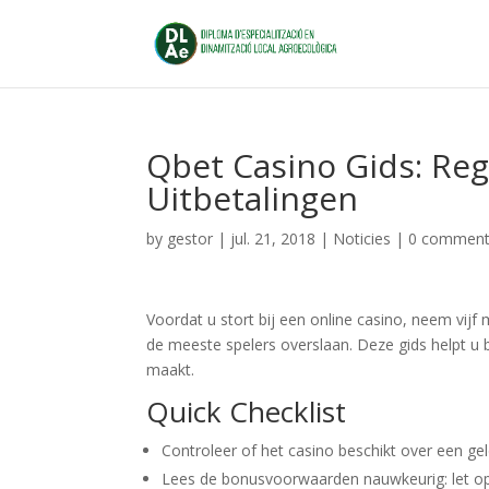
Qbet Casino Gids: Reg
Uitbetalingen
by
gestor
|
jul. 21, 2018
|
Noticies
|
0 commen
Voordat u stort bij een online casino, neem vijf
de meeste spelers overslaan. Deze gids helpt u 
maakt.
Quick Checklist
Controleer of het casino beschikt over een gel
Lees de bonusvoorwaarden nauwkeurig: let op 