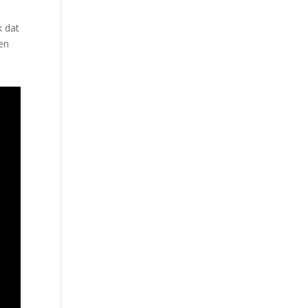
k dat
en