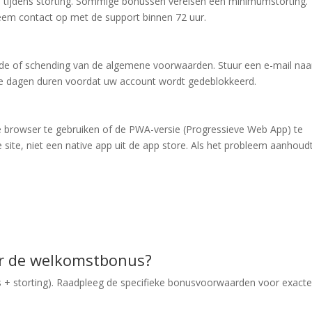
 tijdens storting. Sommige bonussen vereisen een minimumstorting.
eem contact op met de support binnen 72 uur.
de of schending van de algemene voorwaarden. Stuur een e-mail naa
le dagen duren voordat uw account wordt gedeblokkeerd.
 browser te gebruiken of de PWA-versie (Progressieve Web App) te
site, niet een native app uit de app store. Als het probleem aanhoudt
oor de welkomstbonus?
 + storting). Raadpleeg de specifieke bonusvoorwaarden voor exact