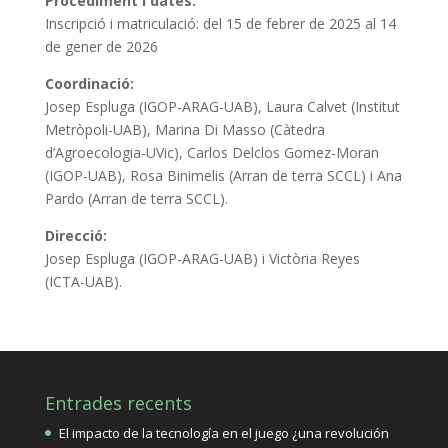
Procediment i dates:
Inscripció i matriculació: del 15 de febrer de 2025 al 14
de gener de 2026
Coordinació:
Josep Espluga (IGOP-ARAG-UAB), Laura Calvet (Institut
Metròpoli-UAB), Marina Di Masso (Càtedra
d’Agroecologia-UVic), Carlos Delclos Gomez-Moran
(IGOP-UAB), Rosa Binimelis (Arran de terra SCCL) i Ana
Pardo (Arran de terra SCCL).
Direcció:
Josep Espluga (IGOP-ARAG-UAB) i Victòria Reyes
(ICTA-UAB).
Entrades recents
El impacto de la tecnología en el juego ¿una revolución