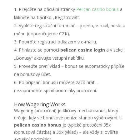
Přejděte na oficiální stránky
Pelican casino bonus
a
klikněte na tlačítko „Registrovat“.
Vyplňte registrační formulář – jméno, e‑mail, heslo a
měnu (doporučujeme CZK).
Potvrďte registraci odkazem v e‑mailu.
Přihlaste se pomocí
pelican casino login
a v sekci
„Bonusy“ aktivujte vstupní nabídku.
Proveďte první vklad – bonus se automaticky připíše
na bonusový účet.
Po připsání bonusu můžete začít hrát –
nezapomeňte splnit podmínky protočení.
How Wagering Works
Wagering (protočení) je klíčový mechanismus, který
určuje, kdy se bonusové peníze stanou výběrovými. U
pelican casino bonus
je typické protočení 35x
(bonusová částka) a 35x (vklad) – ale vždy si ověřte
aktuální podmínky.