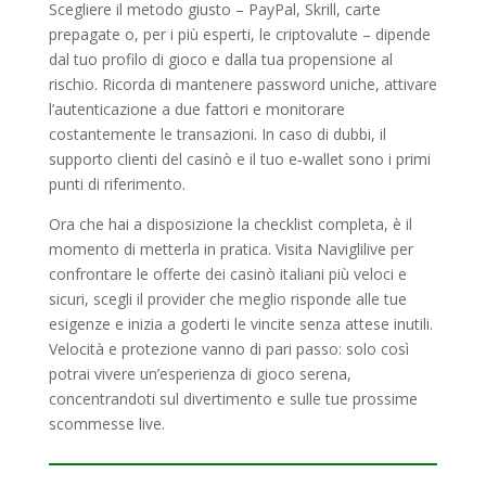
Scegliere il metodo giusto – PayPal, Skrill, carte
prepagate o, per i più esperti, le criptovalute – dipende
dal tuo profilo di gioco e dalla tua propensione al
rischio. Ricorda di mantenere password uniche, attivare
l’autenticazione a due fattori e monitorare
costantemente le transazioni. In caso di dubbi, il
supporto clienti del casinò e il tuo e‑wallet sono i primi
punti di riferimento.
Ora che hai a disposizione la checklist completa, è il
momento di metterla in pratica. Visita Naviglilive per
confrontare le offerte dei casinò italiani più veloci e
sicuri, scegli il provider che meglio risponde alle tue
esigenze e inizia a goderti le vincite senza attese inutili.
Velocità e protezione vanno di pari passo: solo così
potrai vivere un’esperienza di gioco serena,
concentrandoti sul divertimento e sulle tue prossime
scommesse live.