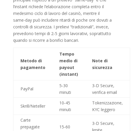
l’instant richiede l’elaborazione completa entro il
medesimo ciclo di lavoro del casinò, mentre il
same‑day può includere ritardi di poche ore dovuti a
controlli di sicurezza. I prelievi “tradizionali”, invece,
prevedono tempi di 2‑5 giorni lavorativi, soprattutto
quando si ricorre a bonifici bancari.
Tempo
Metodo di
medio di
Note di
pagamento
payout
sicurezza
(instant)
5‑30
3‑D Secure,
PayPal
minuti
verifica email
10‑45
Tokenizzazione,
Skrill/Neteller
minuti
KYC leggero
Carte
3‑D Secure,
prepagate
15‑60
limite