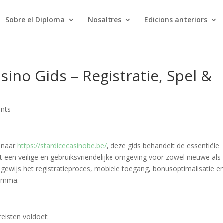
Sobre el Diploma
Nosaltres
Edicions anteriors
sino Gids – Registratie, Spel &
nts
t naar
https://stardicecasinobe.be/
, deze gids behandelt de essentiële
t een veilige en gebruiksvriendelijke omgeving voor zowel nieuwe als
sgewijs het registratieproces, mobiele toegang, bonusoptimalisatie e
ramma.
reisten voldoet: