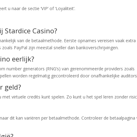
t u naar de sectie ‘VIP’ of ‘Loyaliteit’.
j Stardice Casino?
ankelijk van de betaalmethode. Eerste opnames vereisen vaak extra
s zoals PayPal zijn meestal sneller dan bankoverschrijvingen.
ino eerlijk?
andom number generators (RNG’s) van gerenommeerde providers zoals
ellen worden regelmatig gecontroleerd door onafhankelijke auditors
r geld?
et virtuele credits kunt spelen. Zo kunt u het spel leren zonder risic
aar dit kan variëren per betaalmethode. Controleer de betaalpagina
lgië?