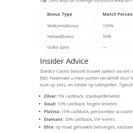
Tip:
Lees altijd de volledige bonusvoorwaarden
Bonus Type
Match Percen
Welkomstbonus
100%
Herlaadbonus
50%
Gratis spins
—
Insider Advice
Stardice Casino beloont trouwe spelers via een
Elite. Naarmate u meer punten verzamelt door te
inzet op slots, en minder op tafelspellen. Typisc
Zilver:
5% cashback, standaardlimieten.
Goud:
10% cashback, hogere limieten.
Platina:
15% cashback, persoonlijke account
Diamant:
20% cashback, VIP-events.
Elite:
op maat gemaakte beloningen, exclusiev