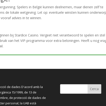
ergunning. Spelers in België kunnen deelnemen, maar dienen zelf te
gens de lokale wetgeving. Let op: eventuele winsten kunnen onderwor
 vooraf advies in te winnen.
nnen bij Stardice Casino. Vergeet niet verantwoord te spelen en stel
bruik van het VIP-programma voor extra beloningen. Heeft u nog vra
il.
ecció de dades D'acord amb la
orgànica 15/1999, de 13 de
mbre, de protecció de dades de
cter personal, la UAB està