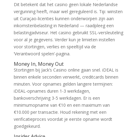
Dit betekent dat het casino geen lokale Nederlandse
vergunning heeft, maar wel gereguleerd is. Tip: winsten
uit Curaçao-licenties kunnen onderworpen zijn aan
inkomstenbelasting in Nederland — raadpleeg een
belastingadviseur. Het casino gebruikt SSL-versleuteling
voor al je gegevens. Verder kun je limieten instellen
voor stortingen, verlies en speeltijd via de
‘Verantwoord spelen’-pagina.
Money In, Money Out
Stortingen bij Jack’s Casino online gaan snel. iDEAL is
binnen enkele seconden verwerkt, creditcards binnen
minuten. Voor opnames gelden langere termijnen:
iDEAL-opnames duren 1-3 werkdagen,
bankoverschrijving 3-5 werkdagen. Er is een
minimumopname van €10 en een maximum van
€10.000 per transactie. Houd rekening met een
verificatieproces voordat je eerste opname wordt
goedgekeurd.
Insider Advice