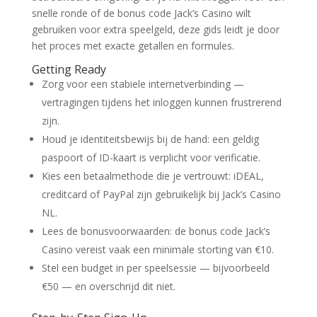
snelle ronde of de bonus code Jack’s Casino wilt
gebruiken voor extra speelgeld, deze gids leidt je door
het proces met exacte getallen en formules.
Getting Ready
Zorg voor een stabiele internetverbinding —
vertragingen tijdens het inloggen kunnen frustrerend
zijn.
Houd je identiteitsbewijs bij de hand: een geldig
paspoort of ID-kaart is verplicht voor verificatie.
Kies een betaalmethode die je vertrouwt: iDEAL,
creditcard of PayPal zijn gebruikelijk bij Jack’s Casino
NL.
Lees de bonusvoorwaarden: de bonus code Jack’s
Casino vereist vaak een minimale storting van €10.
Stel een budget in per speelsessie — bijvoorbeeld
€50 — en overschrijd dit niet.