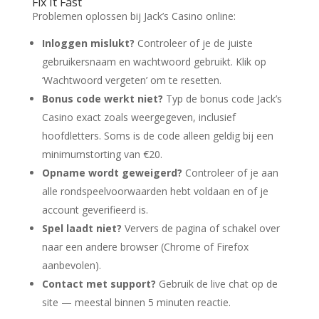
Fix It Fast
Problemen oplossen bij Jack’s Casino online:
Inloggen mislukt?
Controleer of je de juiste
gebruikersnaam en wachtwoord gebruikt. Klik op
‘Wachtwoord vergeten’ om te resetten.
Bonus code werkt niet?
Typ de bonus code Jack’s
Casino exact zoals weergegeven, inclusief
hoofdletters. Soms is de code alleen geldig bij een
minimumstorting van €20.
Opname wordt geweigerd?
Controleer of je aan
alle rondspeelvoorwaarden hebt voldaan en of je
account geverifieerd is.
Spel laadt niet?
Ververs de pagina of schakel over
naar een andere browser (Chrome of Firefox
aanbevolen).
Contact met support?
Gebruik de live chat op de
site — meestal binnen 5 minuten reactie.