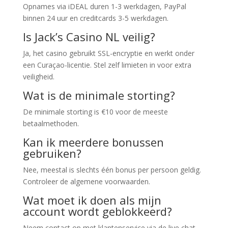
Opnames via iDEAL duren 1-3 werkdagen, PayPal
binnen 24 uur en creditcards 3-5 werkdagen.
Is Jack’s Casino NL veilig?
Ja, het casino gebruikt SSL-encryptie en werkt onder
een Curaçao-licentie. Stel zelf limieten in voor extra
veiligheid.
Wat is de minimale storting?
De minimale storting is €10 voor de meeste
betaalmethoden.
Kan ik meerdere bonussen
gebruiken?
Nee, meestal is slechts één bonus per persoon geldig.
Controleer de algemene voorwaarden.
Wat moet ik doen als mijn
account wordt geblokkeerd?
Neem contact op met klantenservice via de live chat.