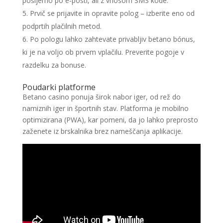
pošljemo po e-pošti, ali z vnosom SMS kode.
Prvič se prijavite in opravite polog – izberite eno od
podprtih plačilnih metod.
Po pologu lahko zahtevate privabljiv betano bónus,
ki je na voljo ob prvem vplačilu. Preverite pogoje v
razdelku za bonuse.
Poudarki platforme
Betano casino ponuja širok nabor iger, od rež do
namiznih iger in športnih stav. Platforma je mobilno
optimizirana (PWA), kar pomeni, da jo lahko preprosto
zaženete iz brskalnika brez nameščanja aplikacije.