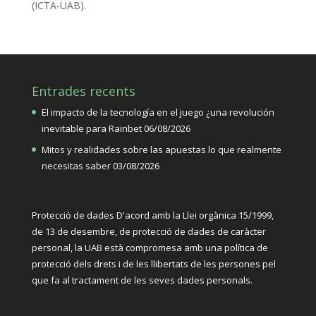
(ICTA-UAB).
Entrades recents
El impacto de la tecnología en el juego ¿una revolución
inevitable para Rainbet
06/08/2026
Mitos y realidades sobre las apuestas lo que realmente
necesitas saber
03/08/2026
Protecció de dades D'acord amb la Llei orgànica 15/1999,
de 13 de desembre, de protecció de dades de caràcter
personal, la UAB està compromesa amb una política de
protecció dels drets i de les llibertats de les persones pel
que fa al tractament de les seves dades personals.