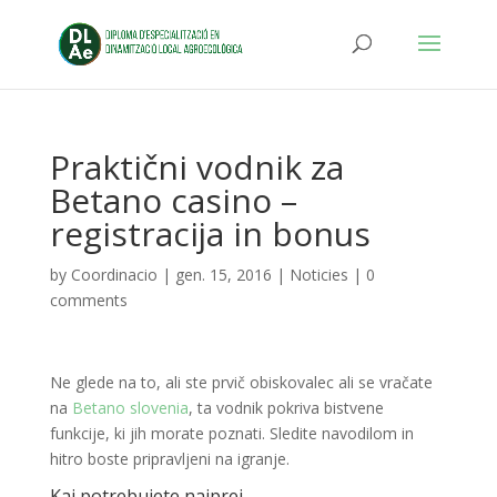
Praktični vodnik za
Betano casino –
registracija in bonus
by
Coordinacio
|
gen. 15, 2016
|
Noticies
|
0
comments
Ne glede na to, ali ste prvič obiskovalec ali se vračate
na
Betano slovenia
, ta vodnik pokriva bistvene
funkcije, ki jih morate poznati. Sledite navodilom in
hitro boste pripravljeni na igranje.
Kaj potrebujete najprej