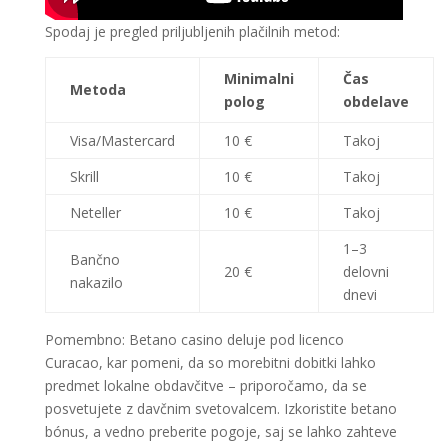
Spodaj je pregled priljubljenih plačilnih metod:
Minimalni
Čas
Metoda
polog
obdelave
Visa/Mastercard
10 €
Takoj
Skrill
10 €
Takoj
Neteller
10 €
Takoj
1–3
Bančno
20 €
delovni
nakazilo
dnevi
Pomembno: Betano casino deluje pod licenco
Curacao, kar pomeni, da so morebitni dobitki lahko
predmet lokalne obdavčitve – priporočamo, da se
posvetujete z davčnim svetovalcem. Izkoristite betano
bónus, a vedno preberite pogoje, saj se lahko zahteve