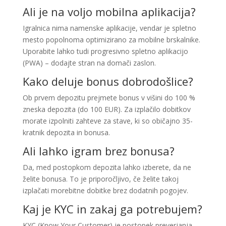
Ali je na voljo mobilna aplikacija?
Igralnica nima namenske aplikacije, vendar je spletno
mesto popolnoma optimizirano za mobilne brskalnike.
Uporabite lahko tudi progresivno spletno aplikacijo
(PWA) – dodajte stran na domači zaslon.
Kako deluje bonus dobrodošlice?
Ob prvem depozitu prejmete bonus v višini do 100 %
zneska depozita (do 100 EUR). Za izplačilo dobitkov
morate izpolniti zahteve za stave, ki so običajno 35-
kratnik depozita in bonusa.
Ali lahko igram brez bonusa?
Da, med postopkom depozita lahko izberete, da ne
želite bonusa. To je priporočljivo, če želite takoj
izplačati morebitne dobitke brez dodatnih pogojev.
Kaj je KYC in zakaj ga potrebujem?
KYC (Know Your Customer) je postopek preverjanja