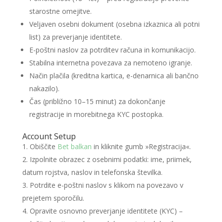
starostne omejitve.
Veljaven osebni dokument (osebna izkaznica ali potni
list) za preverjanje identitete.
E-poštni naslov za potrditev računa in komunikacijo.
Stabilna internetna povezava za nemoteno igranje.
Način plačila (kreditna kartica, e-denarnica ali bančno
nakazilo).
Čas (približno 10–15 minut) za dokončanje
registracije in morebitnega KYC postopka.
Account Setup
Obiščite
Bet balkan
in kliknite gumb »Registracija«.
Izpolnite obrazec z osebnimi podatki: ime, priimek,
datum rojstva, naslov in telefonska številka.
Potrdite e-poštni naslov s klikom na povezavo v
prejetem sporočilu.
Opravite osnovno preverjanje identitete (KYC) –