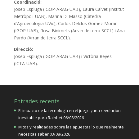
Coordinació:
Josep Espluga (IGOP-ARAG-UAB), Laura Calvet (Institut
Metròpoli-UAB), Marina Di Masso (Càtedra
d’Agroecologia-UVic), Carlos Delclos Gomez-Moran
(IGOP-UAB), Rosa Binimelis (Arran de terra SCCL) i Ana
Pardo (Arran de terra SCCL).
Direcció:
Josep Espluga (IGOP-ARAG-UAB) i Victòria Reyes
(ICTA-UAB).
Entrades recents
El impacto de la tecnología en el juego ¿una revolución
inevitable para Rainbet
06/08/2026
Mitos y realidades sobre las apuestas lo que realmente
necesitas saber
03/08/2026