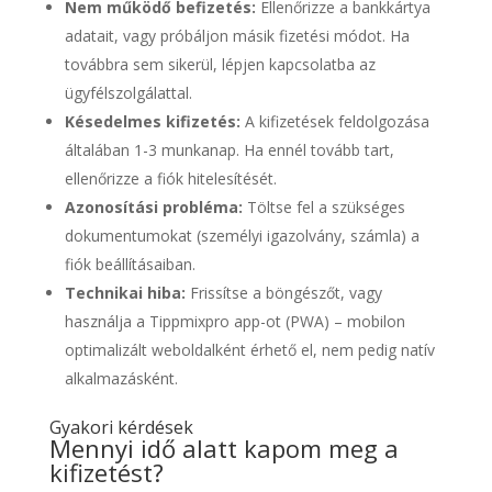
Nem működő befizetés:
Ellenőrizze a bankkártya
adatait, vagy próbáljon másik fizetési módot. Ha
továbbra sem sikerül, lépjen kapcsolatba az
ügyfélszolgálattal.
Késedelmes kifizetés:
A kifizetések feldolgozása
általában 1-3 munkanap. Ha ennél tovább tart,
ellenőrizze a fiók hitelesítését.
Azonosítási probléma:
Töltse fel a szükséges
dokumentumokat (személyi igazolvány, számla) a
fiók beállításaiban.
Technikai hiba:
Frissítse a böngészőt, vagy
használja a Tippmixpro app-ot (PWA) – mobilon
optimalizált weboldalként érhető el, nem pedig natív
alkalmazásként.
Gyakori kérdések
Mennyi idő alatt kapom meg a
kifizetést?