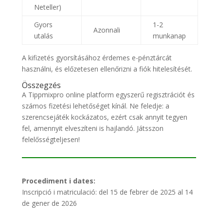
Neteller)
Gyors
1-2
Azonnali
utalás
munkanap
A kifizetés gyorsításához érdemes e-pénztárcát
használni, és előzetesen ellenőrizni a fiók hitelesítését.
Összegzés
A Tippmixpro online platform egyszerű regisztrációt és
számos fizetési lehetőséget kínál. Ne feledje: a
szerencsejáték kockázatos, ezért csak annyit tegyen
fel, amennyit elveszíteni is hajlandó. Játsszon
felelősségteljesen!
Procediment i dates:
Inscripció i matriculació: del 15 de febrer de 2025 al 14
de gener de 2026