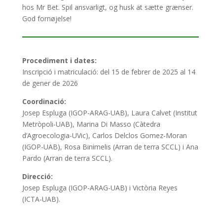
hos Mr Bet. Spil ansvarligt, og husk at sætte grænser.
God fornøjelse!
Procediment i dates:
Inscripció i matriculació: del 15 de febrer de 2025 al 14
de gener de 2026
Coordinació:
Josep Espluga (IGOP-ARAG-UAB), Laura Calvet (Institut
Metròpoli-UAB), Marina Di Masso (Càtedra
d’Agroecologia-UVic), Carlos Delclos Gomez-Moran
(IGOP-UAB), Rosa Binimelis (Arran de terra SCCL) i Ana
Pardo (Arran de terra SCCL).
Direcció:
Josep Espluga (IGOP-ARAG-UAB) i Victòria Reyes
(ICTA-UAB).