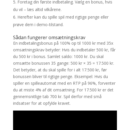
Foretag din første indbetaling. Vælg en bonus, hvis
du vil – læs altid vilkårene.
Herefter kan du spille spil med rigtige penge eller
prøve dem i demo-tilstand.
Sådan fungerer omsætningskrav
En indbetalingsbonus på 100% op til 1000 kr med 35x
omsætningskrav betyder: Hvis du indbetaler 500 kr, får
du 500 kr i bonus. Samlet saldo: 1000 kr. Du skal
omsætte bonussen 35 gange: 500 kr × 35 = 17.500 kr.
Det betyder, at du skal spille for i alt 17.500 kr, før
bonussen bliver til rigtige penge. Eksempel: Hvis du
spiller en spilleautomat med en RTP på 96%, forventer
du at miste 4% af dit omsætning. For 17.500 kr er det
gennemsnitlige tab 700 kr. Spil derfor med små
indsatser for at opfylde kravet.