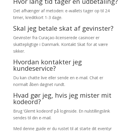
Hvor lang tid tager en udbetaling?
Det afhænger af metoden: e-wallets tager op til 24
timer, kreditkort 1-3 dage.
Skal jeg betale skat af gevinster?
Gevinster fra Curaçao-licenserede casinoer er
skattepligtige i Danmark. Kontakt Skat for at være
sikker.
Hvordan kontakter jeg
kundeservice?
Du kan chatte live eller sende en e-mail. Chat er
normalt åben døgnet rundt.
Hvad gør jeg, hvis jeg mister mit
kodeord?
Brug ‘Glemt kodeord’ på loginside. En nulstillingslink
sendes til din e-mail.
Med denne guide er du rustet til at starte dit eventyr