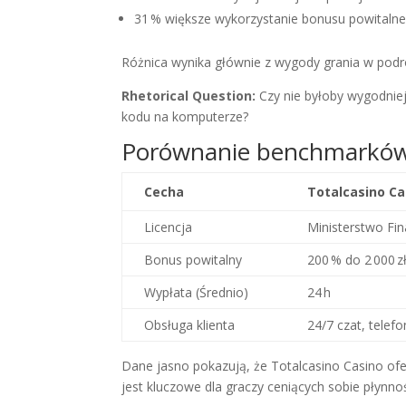
31 % większe wykorzystanie bonusu powitalneg
Różnica wynika głównie z wygody grania w podr
Rhetorical Question:
Czy nie byłoby wygodniej
kodu na komputerze?
Porównanie benchmarków –
Cecha
Totalcasino Ca
Licencja
Ministerstwo Fi
Bonus powitalny
200 % do 2 000 
Wypłata (Średnio)
24 h
Obsługa klienta
24/7 czat, telefo
Dane jasno pokazują, że Totalcasino Casino ofe
jest kluczowe dla graczy ceniących sobie płynno