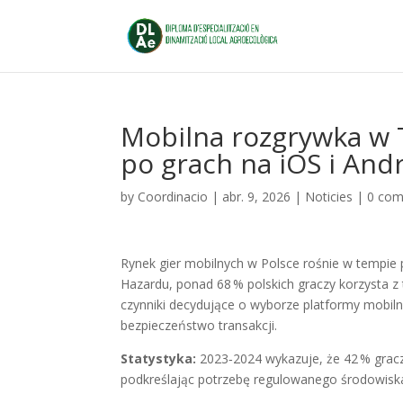
Mobilna rozgrywka w 
po grach na iOS i And
by
Coordinacio
|
abr. 9, 2026
|
Noticies
|
0 co
Rynek gier mobilnych w Polsce rośnie w tempie
Hazardu, ponad 68 % polskich graczy korzysta z
czynniki decydujące o wyborze platformy mobil
bezpieczeństwo transakcji.
Statystyka:
2023‑2024 wykazuje, że 42 % gracz
podkreślając potrzebę regulowanego środowisk