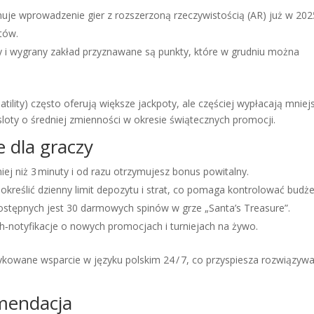
nuje wprowadzenie gier z rozszerzoną rzeczywistością (AR) już w 202
tów.
y i wygrany zakład przyznawane są punkty, które w grudniu można
tility) często oferują większe jackpoty, ale częściej wypłacają mniej
loty o średniej zmienności w okresie świątecznych promocji.
 dla graczy
ej niż 3 minuty i od razu otrzymujesz bonus powitalny.
kreślić dzienny limit depozytu i strat, co pomaga kontrolować budże
ostępnych jest 30 darmowych spinów w grze „Santa’s Treasure”.
h‑notyfikacje o nowych promocjach i turniejach na żywo.
kowane wsparcie w języku polskim 24 / 7, co przyspiesza rozwiązyw
omendacja