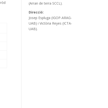
śród
(Arran de terra SCCL).
Direcció:
Josep Espluga (IGOP-ARAG-
UAB) i Victòria Reyes (ICTA-
UAB).