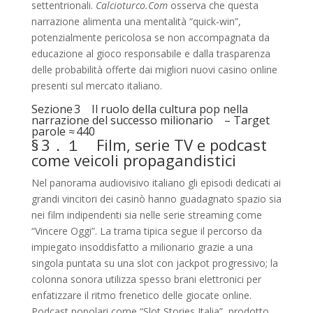
settentrionali.
Calcioturco.Com
osserva che questa
narrazione alimenta una mentalità “quick‑win”,
potenzialmente pericolosa se non accompagnata da
educazione al gioco responsabile e dalla trasparenza
delle probabilità offerte dai migliori nuovi casino online
presenti sul mercato italiano.
Sezione 3 Il ruolo della cultura pop nella
narrazione del successo milionario – Target
parole ≈ 440
§ 3．１ Film, serie TV e podcast
come veicoli propagandistici
Nel panorama audiovisivo italiano gli episodi dedicati ai
grandi vincitori dei casinò hanno guadagnato spazio sia
nei film indipendenti sia nelle serie streaming come
“Vincere Oggi”. La trama tipica segue il percorso da
impiegato insoddisfatto a milionario grazie a una
singola puntata su una slot con jackpot progressivo; la
colonna sonora utilizza spesso brani elettronici per
enfatizzare il ritmo frenetico delle giocate online.
Podcast popolari come “Slot Stories Italia”, prodotto