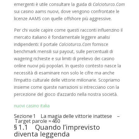
emergenti è utile consultare la guida di
Calcioturco.Com
sui casino aams nuovi, dove vengono confrontate le
licenze AAMS con quelle offshore più aggressive.
Per chi vuole capire come questi racconti influenzino il
mercato italiano è fondamentale leggere analisi
indipendenti: il portale
Calcioturco.Com
fornisce
benchmark mensili sui payout, sulle percentuali di
wagering richieste e sui limiti di prelievo dei casino
online nuovi più popolari. In questo contesto nasce la
necessità di esaminare non solo le cifre ma anche
l’impatto culturale delle vittorie milionarie. Scopriamo
insieme come queste narrazioni si intrecciano con la
percezione del gioco d’azzardo nella nostra società.
nuovi casino italia
Sezione 1 La magia delle vittorie inattese –
Target parole ≈ 460
§ 1.1 Quando l’imprevisto
diventa leggenda