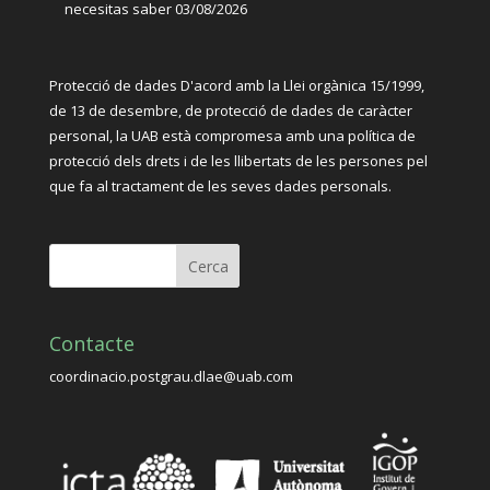
necesitas saber
03/08/2026
Protecció de dades D'acord amb la Llei orgànica 15/1999,
de 13 de desembre, de protecció de dades de caràcter
personal, la UAB està compromesa amb una política de
protecció dels drets i de les llibertats de les persones pel
que fa al tractament de les seves dades personals.
Contacte
coordinacio.postgrau.dlae@uab.com