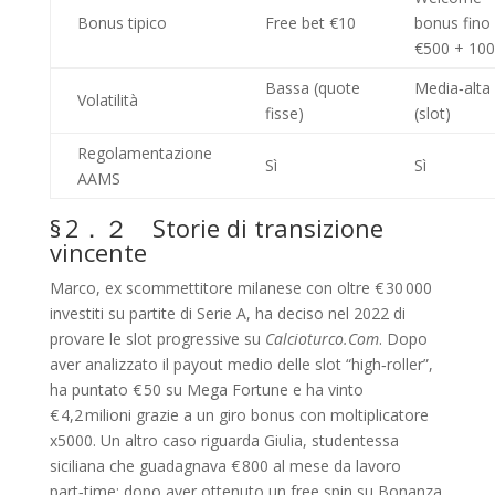
Bonus tipico
Free bet €10
bonus fino
€500 + 100 
Bassa (quote
Media‑alta
Volatilità
fisse)
(slot)
Regolamentazione
Sì
Sì
AAMS
§ 2．２ Storie di transizione
vincente
Marco, ex scommettitore milanese con oltre € 30 000
investiti su partite di Serie A, ha deciso nel 2022 di
provare le slot progressive su
Calcioturco.Com
. Dopo
aver analizzato il payout medio delle slot “high‑roller”,
ha puntato € 50 su Mega Fortune e ha vinto
€ 4,2 milioni grazie a un giro bonus con moltiplicatore
x5000. Un altro caso riguarda Giulia, studentessa
siciliana che guadagnava € 800 al mese da lavoro
part‑time; dopo aver ottenuto un free spin su Bonanza