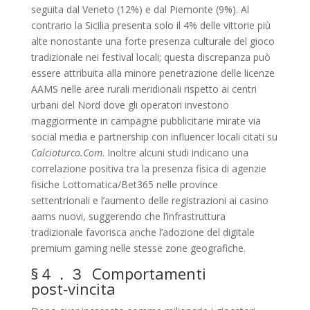
seguita dal Veneto (12%) e dal Piemonte (9%). Al
contrario la Sicilia presenta solo il 4% delle vittorie più
alte nonostante una forte presenza culturale del gioco
tradizionale nei festival locali; questa discrepanza può
essere attribuita alla minore penetrazione delle licenze
AAMS nelle aree rurali meridionali rispetto ai centri
urbani del Nord dove gli operatori investono
maggiormente in campagne pubblicitarie mirate via
social media e partnership con influencer locali citati su
Calcioturco.Com
. Inoltre alcuni studi indicano una
correlazione positiva tra la presenza fisica di agenzie
fisiche Lottomatica/Bet365 nelle province
settentrionali e l’aumento delle registrazioni ai casino
aams nuovi, suggerendo che l’infrastruttura
tradizionale favorisca anche l’adozione del digitale
premium gaming nelle stesse zone geografiche.
§４．３ Comportamenti
post‑vincita ​