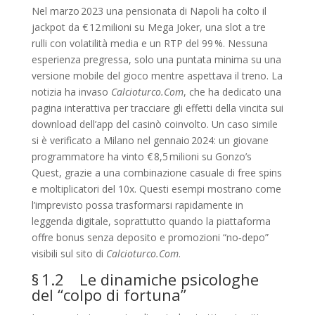
Nel marzo 2023 una pensionata di Napoli ha colto il
jackpot da € 12 milioni su Mega Joker, una slot a tre
rulli con volatilità media e un RTP del 99 %. Nessuna
esperienza pregressa, solo una puntata minima su una
versione mobile del gioco mentre aspettava il treno. La
notizia ha invaso
Calcioturco.Com
, che ha dedicato una
pagina interattiva per tracciare gli effetti della vincita sui
download dell’app del casinò coinvolto. Un caso simile
si è verificato a Milano nel gennaio 2024: un giovane
programmatore ha vinto € 8,5 milioni su Gonzo’s
Quest, grazie a una combinazione casuale di free spins
e moltiplicatori del 10x. Questi esempi mostrano come
l’imprevisto possa trasformarsi rapidamente in
leggenda digitale, soprattutto quando la piattaforma
offre bonus senza deposito e promozioni “no‑depo”
visibili sul sito di
Calcioturco.Com
.
§ 1.2 Le dinamiche psicologhe
del “colpo di fortuna”