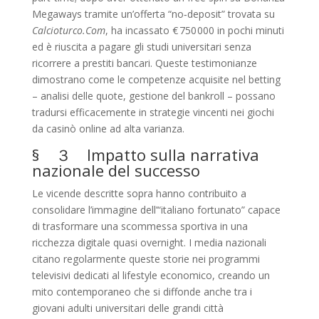
Megaways tramite un’offerta “no‑deposit” trovata su
Calcioturco.Com
, ha incassato € 750 000 in pochi minuti
ed è riuscita a pagare gli studi universitari senza
ricorrere a prestiti bancari. Queste testimonianze
dimostrano come le competenze acquisite nel betting
– analisi delle quote, gestione del bankroll – possano
tradursi efficacemente in strategie vincenti nei giochi
da casinò online ad alta varianza.
§ ３ Impatto sulla narrativa
nazionale del successo
Le vicende descritte sopra hanno contribuito a
consolidare l’immagine dell’“italiano fortunato” capace
di trasformare una scommessa sportiva in una
ricchezza digitale quasi overnight. I media nazionali
citano regolarmente queste storie nei programmi
televisivi dedicati al lifestyle economico, creando un
mito contemporaneo che si diffonde anche tra i
giovani adulti universitari delle grandi città