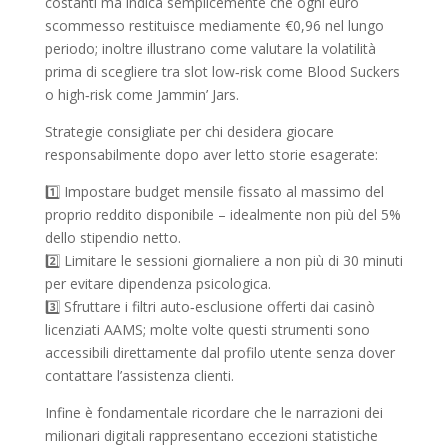
costanti ma indica semplicemente che ogni euro
scommesso restituisce mediamente €0,96 nel lungo
periodo; inoltre illustrano come valutare la volatilità
prima di scegliere tra slot low‑risk come Blood Suckers
o high‑risk come Jammin’ Jars.
Strategie consigliate per chi desidera giocare
responsabilmente dopo aver letto storie esagerate:
1️⃣ Impostare budget mensile fissato al massimo del
proprio reddito disponibile – idealmente non più del 5%
dello stipendio netto.
2️⃣ Limitare le sessioni giornaliere a non più di 30 minuti
per evitare dipendenza psicologica.
3️⃣ Sfruttare i filtri auto‑esclusione offerti dai casinò
licenziati AAMS; molte volte questi strumenti sono
accessibili direttamente dal profilo utente senza dover
contattare l’assistenza clienti.
Infine è fondamentale ricordare che le narrazioni dei
milionari digitali rappresentano eccezioni statistiche