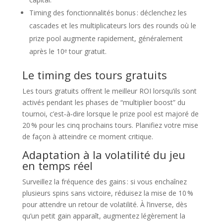
Timing des fonctionnalités bonus : déclenchez les
cascades et les multiplicateurs lors des rounds où le
prize pool augmente rapidement, généralement
après le 10ᵉ tour gratuit.
Le timing des tours gratuits
Les tours gratuits offrent le meilleur ROI lorsqu’ils sont
activés pendant les phases de “multiplier boost” du
tournoi, c’est‑à‑dire lorsque le prize pool est majoré de
20 % pour les cinq prochains tours. Planifiez votre mise
de façon à atteindre ce moment critique.
Adaptation à la volatilité du jeu
en temps réel
Surveillez la fréquence des gains : si vous enchaînez
plusieurs spins sans victoire, réduisez la mise de 10 %
pour attendre un retour de volatilité. À l’inverse, dès
qu’un petit gain apparaît, augmentez légèrement la