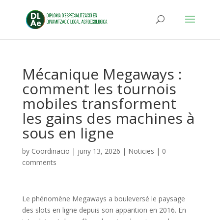
Mécanique Megaways :
comment les tournois
mobiles transforment
les gains des machines à
sous en ligne
by
Coordinacio
|
juny 13, 2026
|
Noticies
|
0
comments
Le phénomène Megaways a bouleversé le paysage
des slots en ligne depuis son apparition en 2016. En