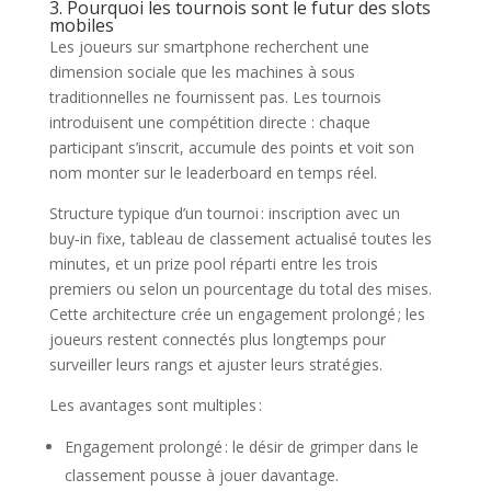
3. Pourquoi les tournois sont le futur des slots
mobiles
Les joueurs sur smartphone recherchent une
dimension sociale que les machines à sous
traditionnelles ne fournissent pas. Les tournois
introduisent une compétition directe : chaque
participant s’inscrit, accumule des points et voit son
nom monter sur le leaderboard en temps réel.
Structure typique d’un tournoi : inscription avec un
buy‑in fixe, tableau de classement actualisé toutes les
minutes, et un prize pool réparti entre les trois
premiers ou selon un pourcentage du total des mises.
Cette architecture crée un engagement prolongé ; les
joueurs restent connectés plus longtemps pour
surveiller leurs rangs et ajuster leurs stratégies.
Les avantages sont multiples :
Engagement prolongé : le désir de grimper dans le
classement pousse à jouer davantage.