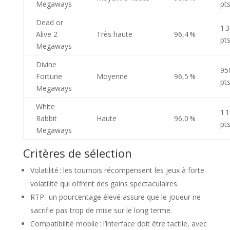
Megaways
pts
Dead or
1 
Alive 2
Très haute
96,4 %
pts
Megaways
Divine
95
Fortune
Moyenne
96,5 %
pts
Megaways
White
1 
Rabbit
Haute
96,0 %
pts
Megaways
Critères de sélection
Volatilité : les tournois récompensent les jeux à forte
volatilité qui offrent des gains spectaculaires.
RTP : un pourcentage élevé assure que le joueur ne
sacrifie pas trop de mise sur le long terme.
Compatibilité mobile : l’interface doit être tactile, avec