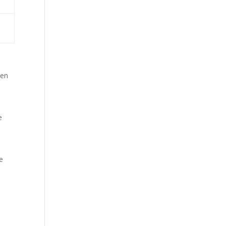
 en
e
e