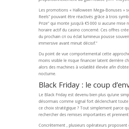
Les promotions « Halloween Mega‑Bonuses » se di
Reels” pouvant être réactivés grâce à trois symb
Prize” qui monte jusqu’à €5 000 si aucune mise 
horaire actif du casino concerné. Ces offres cré
du prochain cri ou éclat lumineux pousse souven
immersive avant minuit décisif.”
Du point de vue comportemental cette approche exp
moins visible le risque financier latent derrière
alors des machines à volatilité élevée afin d’obt
nocturne.
Black Friday : le coup d’
Le Black Friday est devenu bien plus qu’une simple
désormais comme signal fort déclenchant toute 
ce choix stratégique ? Tout simplement parce q
rechercher des remises importantes et prennent 
Concrètement , plusieurs opérateurs proposent c