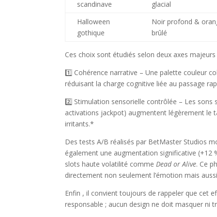
scandinave
glacial
Halloween
Noir profond & ora
gothique
brûlé
Ces choix sont étudiés selon deux axes majeurs 
1️⃣ Cohérence narrative – Une palette couleur co
réduisant la charge cognitive liée au passage rap
2️⃣ Stimulation sensorielle contrôlée – Les sons s
activations jackpot) augmentent légèrement le t
irritants.*
Des tests A/B réalisés par BetMaster Studios mo
également une augmentation significative (+12 
slots haute volatilité comme
Dead or Alive
. Ce p
directement non seulement l’émotion mais aussi
Enfin , il convient toujours de rappeler que cet 
responsable ; aucun design ne doit masquer ni t