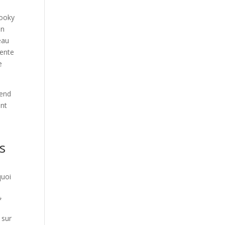
pooky
in
eau
tente
e
rend
ent
s
quoi
*
 sur