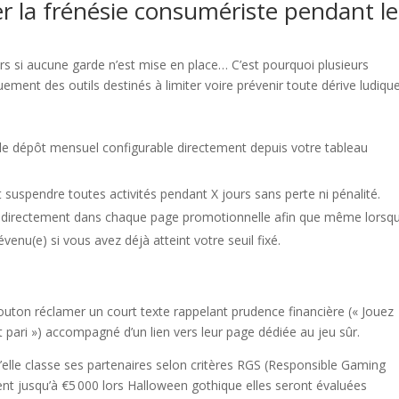
er la frénésie consumériste pendant le
ers si aucune garde n’est mise en place… C’est pourquoi plusieurs
ment des outils destinés à limiter voire prévenir toute dérive ludique
e dépôt mensuel configurable directement depuis votre tableau
suspendre toutes activités pendant X jours sans perte ni pénalité.
s directement dans chaque page promotionnelle afin que même lorsq
enu(e) si vous avez déjà atteint votre seuil fixé.
uton réclamer un court texte rappelant prudence financière (« Jouez
pari ») accompagné d’un lien vers leur page dédiée au jeu sûr.
qu’elle classe ses partenaires selon critères RGS (Responsible Gaming
ent jusqu’à €5 000 lors Halloween gothique elles seront évaluées