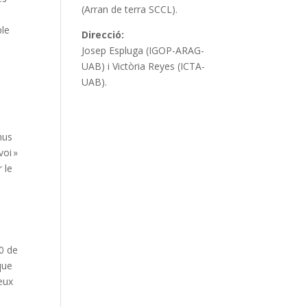
(Arran de terra SCCL).
ble
Direcció:
Josep Espluga (IGOP-ARAG-
UAB) i Victòria Reyes (ICTA-
UAB).
nus
voi »
 le
00 de
que
eux