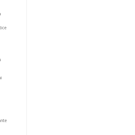
à
tice
u
ui
s
ante