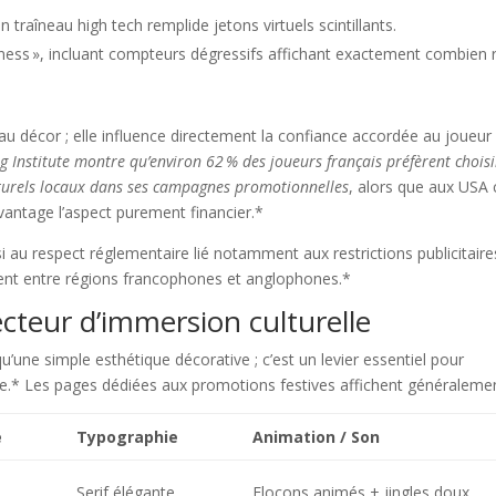
traîneau high tech remplide jetons virtuels scintillants.
ness », incluant compteurs dégressifs affichant exactement combien 
au décor ; elle influence directement la confiance accordée au joueur
nstitute montre qu’environ 62 % des joueurs français préfèrent choisi
turels locaux dans ses campagnes promotionnelles
, alors que aux USA 
davantage l’aspect purement financier.*
ssi au respect réglementaire lié notamment aux restrictions publicitaire
ment entre régions francophones et anglophones.*
cteur d’immersion culturelle
u’une simple esthétique décorative ; c’est un levier essentiel pour
èle.* Les pages dédiées aux promotions festives affichent généralemen
e
Typographie
Animation / Son
Serif élégante
Flocons animés + jingles doux