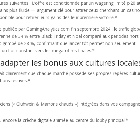
res suivantes . L’offre est conditionnée par un wagering limité (x20 a
 gains plus fluide — argument clé pour attirer ceux cherchant un casin
nible pour retirer leurs gains dès leur première victoire.*
 publiée par GamingAnalytics.com fin septembre 2024 , le trafic glob
yenne de 34 % entre Black Friday et Noël comparé aux périodes hors
nt grimpé de 28 %, confirmant que lancer tôt permet non seulement
un flot constant vers les méga‑offres finales.*
: adapter les bonus aux cultures locale
aît clairement que chaque marché possède ses propres repères cultu
ions festives.*
saciens (« Glühwein & Marrons chauds ») intégrées dans vos campagn
u encore la crèche digitale animée au centre du lobby principal.*