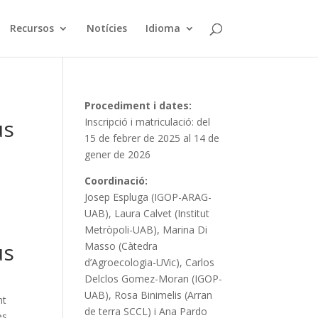
Recursos
Notícies
Idioma
Procediment i dates:
us
Inscripció i matriculació: del
15 de febrer de 2025 al 14 de
gener de 2026
Coordinació:
Josep Espluga (IGOP-ARAG-
UAB), Laura Calvet (Institut
Metròpoli-UAB), Marina Di
us
Masso (Càtedra
d’Agroecologia-UVic), Carlos
Delclos Gomez-Moran (IGOP-
UAB), Rosa Binimelis (Arran
nt
de terra SCCL) i Ana Pardo
es