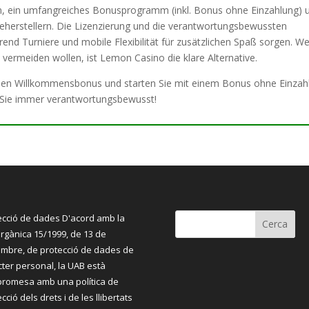
, ein umfangreiches Bonusprogramm (inkl. Bonus ohne Einzahlung) 
reherstellern. Die Lizenzierung und die verantwortungsbewussten
rend Turniere und mobile Flexibilität für zusätzlichen Spaß sorgen. W
s vermeiden wollen, ist Lemon Casino die klare Alternative.
h den Willkommensbonus und starten Sie mit einem Bonus ohne Einzah
len Sie immer verantwortungsbewusst!
ecció de dades D'acord amb la
orgànica 15/1999, de 13 de
mbre, de protecció de dades de
cter personal, la UAB està
romesa amb una política de
cció dels drets i de les llibertats