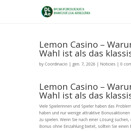
Lemon Casino – Warum
Wahl ist als das klass
by
Coordinacio
|
gen. 7, 2026
|
Noticies
|
0 co
Lemon Casino – Warum
Wahl ist als das klass
Viele Spielerinnen und Spieler haben das Problem
haben und nur wenige attraktive Bonusaktionen 
zu spielen. Wenn Sie nach einer Lösung suchen
Bonus ohne Einzahlung bietet, sollten Sie einen