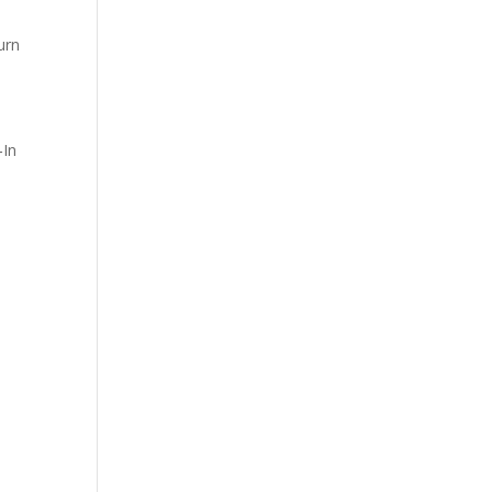
urn
‑In