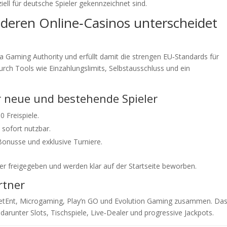
ziell für deutsche Spieler gekennzeichnet sind.
eren Online‑Casinos unterscheidet
a Gaming Authority und erfüllt damit die strengen EU‑Standards für
durch Tools wie Einzahlungslimits, Selbstausschluss und ein
 neue und bestehende Spieler
0 Freispiele.
 sofort nutzbar.
Bonusse und exklusive Turniere.
ieler freigegeben und werden klar auf der Startseite beworben.
rtner
NetEnt, Microgaming, Play’n GO und Evolution Gaming zusammen. Da
, darunter Slots, Tischspiele, Live‑Dealer und progressive Jackpots.