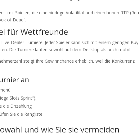
st mit Spielen, die eine niedrige Volatilität und einen hohen RTP (Ret
Book of Dead“.
el für Wettfreunde
Live‑Dealer‑Turniere. Jeder Spieler kann sich mit einem geringen Buy
fen. Die Turniere laufen sowohl auf dem Desktop als auch mobil.
lnehmerzahl steigt Ihre Gewinnchance erheblich, weil die Konkurrenz
urnier an
menü.
ega Slots Sprint“).
e die Einzahlung.
rüfen Sie die Rangliste.
owahl und wie Sie sie vermeiden