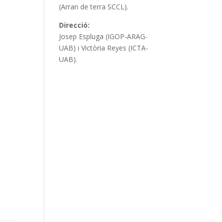
(Arran de terra SCCL).
Direcció:
Josep Espluga (IGOP-ARAG-
UAB) i Victòria Reyes (ICTA-
UAB).
s