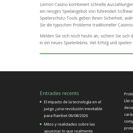
Lemon Casino kombiniert schnelle Auszahlungen
ein riesiges Spielangebot von führenden Softwa
Spielerschutz‑Tools geben Ihnen Sicherheit, wäh
Sie die typischen Probleme traditioneller Casino
Melden Sie sich noch heute an, sichern Sie sic
in ein neues Spielerlebnis. Viel Erfolg und spie
Entrades recents
Prot
Llei 
El impacto de la tecnología en el
dese
juego ¿una revolución inevitable
carà
para Rainbet
06/08/2026
comp
Mitos y realidades sobre las
prote
apuestas lo que realmente