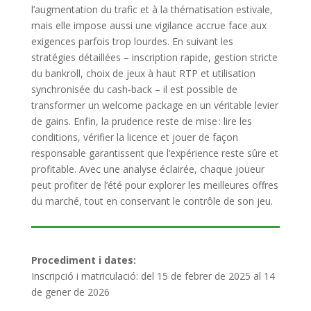
l’augmentation du trafic et à la thématisation estivale,
mais elle impose aussi une vigilance accrue face aux
exigences parfois trop lourdes. En suivant les
stratégies détaillées – inscription rapide, gestion stricte
du bankroll, choix de jeux à haut RTP et utilisation
synchronisée du cash‑back – il est possible de
transformer un welcome package en un véritable levier
de gains. Enfin, la prudence reste de mise : lire les
conditions, vérifier la licence et jouer de façon
responsable garantissent que l’expérience reste sûre et
profitable. Avec une analyse éclairée, chaque joueur
peut profiter de l’été pour explorer les meilleures offres
du marché, tout en conservant le contrôle de son jeu.
Procediment i dates:
Inscripció i matriculació: del 15 de febrer de 2025 al 14
de gener de 2026