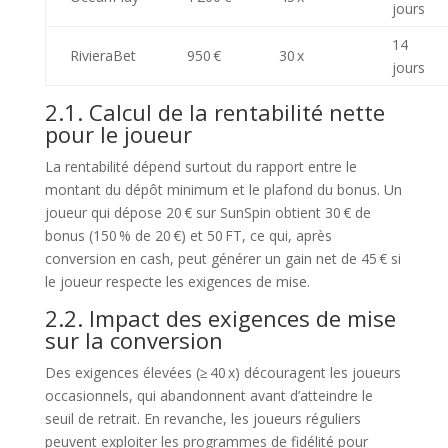
jours
14
RivieraBet
950 €
30 x
jours
2.1. Calcul de la rentabilité nette
pour le joueur
La rentabilité dépend surtout du rapport entre le
montant du dépôt minimum et le plafond du bonus. Un
joueur qui dépose 20 € sur SunSpin obtient 30 € de
bonus (150 % de 20 €) et 50 FT, ce qui, après
conversion en cash, peut générer un gain net de 45 € si
le joueur respecte les exigences de mise.
2.2. Impact des exigences de mise
sur la conversion
Des exigences élevées (≥ 40 x) découragent les joueurs
occasionnels, qui abandonnent avant d’atteindre le
seuil de retrait. En revanche, les joueurs réguliers
peuvent exploiter les programmes de fidélité pour