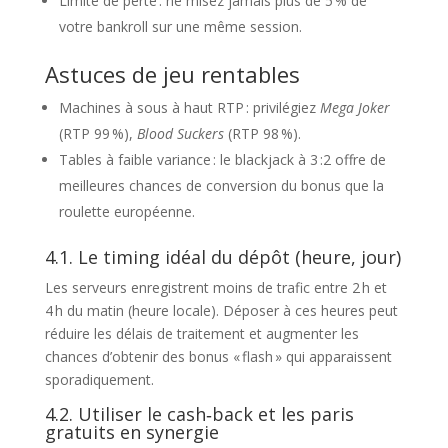
Limite de perte : ne misez jamais plus de 5 % de
votre bankroll sur une même session.
Astuces de jeu rentables
Machines à sous à haut RTP : privilégiez
Mega Joker
(RTP 99 %),
Blood Suckers
(RTP 98 %).
Tables à faible variance : le blackjack à 3 :2 offre de
meilleures chances de conversion du bonus que la
roulette européenne.
4.1. Le timing idéal du dépôt (heure, jour)
Les serveurs enregistrent moins de trafic entre 2 h et
4 h du matin (heure locale). Déposer à ces heures peut
réduire les délais de traitement et augmenter les
chances d’obtenir des bonus « flash » qui apparaissent
sporadiquement.
4.2. Utiliser le cash‑back et les paris
gratuits en synergie