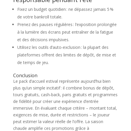
Fixez un budget quotidien : ne dépassez jamais 5 %
de votre bankroll totale.
Prenez des pauses régulières : l’exposition prolongée
à la lumière des écrans peut entraîner de la fatigue
et des décisions impulsives.
Utilisez les outils d’auto‑exclusion : la plupart des
plateformes offrent des limites de dépôt, de mise et
de temps de jeu.
Conclusion
Le pack d’accueil estival représente aujourd’hui bien
plus qu’un simple incitatif : il combine bonus de dépôt,
tours gratuits, cash‑back, paris gratuits et programmes
de fidélité pour créer une expérience d’entrée
immersive. En évaluant chaque critère – montant total,
exigences de mise, durée et restrictions – le joueur
peut estimer la valeur réelle de l’offre. La saison
chaude amplifie ces promotions grâce à