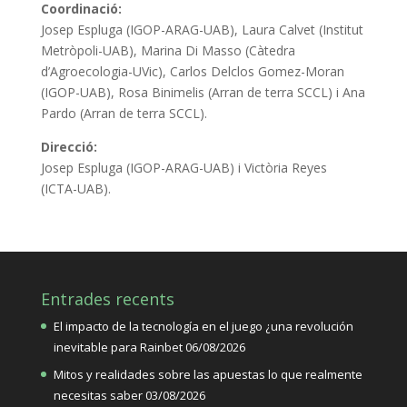
Coordinació:
Josep Espluga (IGOP-ARAG-UAB), Laura Calvet (Institut
Metròpoli-UAB), Marina Di Masso (Càtedra
d’Agroecologia-UVic), Carlos Delclos Gomez-Moran
(IGOP-UAB), Rosa Binimelis (Arran de terra SCCL) i Ana
Pardo (Arran de terra SCCL).
Direcció:
Josep Espluga (IGOP-ARAG-UAB) i Victòria Reyes
(ICTA-UAB).
Entrades recents
El impacto de la tecnología en el juego ¿una revolución
inevitable para Rainbet
06/08/2026
Mitos y realidades sobre las apuestas lo que realmente
necesitas saber
03/08/2026