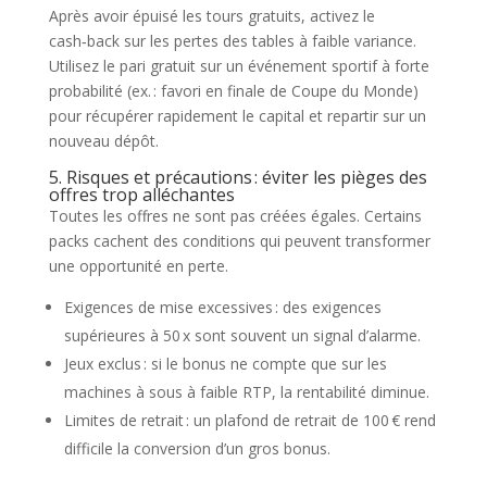
Après avoir épuisé les tours gratuits, activez le
cash‑back sur les pertes des tables à faible variance.
Utilisez le pari gratuit sur un événement sportif à forte
probabilité (ex. : favori en finale de Coupe du Monde)
pour récupérer rapidement le capital et repartir sur un
nouveau dépôt.
5. Risques et précautions : éviter les pièges des
offres trop alléchantes
Toutes les offres ne sont pas créées égales. Certains
packs cachent des conditions qui peuvent transformer
une opportunité en perte.
Exigences de mise excessives : des exigences
supérieures à 50 x sont souvent un signal d’alarme.
Jeux exclus : si le bonus ne compte que sur les
machines à sous à faible RTP, la rentabilité diminue.
Limites de retrait : un plafond de retrait de 100 € rend
difficile la conversion d’un gros bonus.