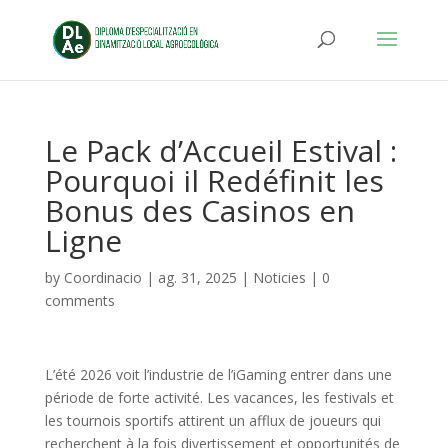
Le Pack d’Accueil Estival :
Pourquoi il Redéfinit les
Bonus des Casinos en
Ligne
by
Coordinacio
|
ag. 31, 2025
|
Noticies
|
0
comments
L’été 2026 voit l’industrie de l’iGaming entrer dans une
période de forte activité. Les vacances, les festivals et
les tournois sportifs attirent un afflux de joueurs qui
recherchent à la fois divertissement et opportunités de