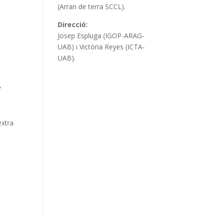
(Arran de terra SCCL).
Direcció:
Josep Espluga (IGOP-ARAG-
UAB) i Victòria Reyes (ICTA-
UAB).
,
extra