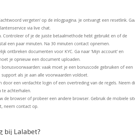
chtwoord vergeten’ op de inlogpagina. Je ontvangt een resetlink. Ga
ntenservice via live chat.
. Controleer of je de juiste betaalmethode hebt gebruikt en of de
eestal een paar minuten. Na 30 minuten contact opnemen.
jk ontbreken documenten voor KYC. Ga naar ‘Mijn account’ en
ms moet je opnieuw een document uploaden.
de bonusvoorwaarden: vaak moet je een bonuscode gebruiken of een
support als je aan alle voorwaarden voldoet.
door een verdachte login of een overtreding van de regels. Neem di
 te achterhalen.
euw de browser of probeer een andere browser. Gebruik de mobiele sit
dt, neem contact op.
 bij Lalabet?