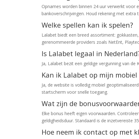
Opnames worden binnen 24 uur verwerkt voor e‑
bankoverschrijvingen. Houd rekening met extra tij
Welke spellen kan ik spelen?
Lalabet biedt een breed assortiment: gokkasten,
gerenommeerde providers zoals NetEnt, Playtec
Is Lalabet legaal in Nederland
Ja, Lalabet bezit een geldige vergunning van de 
Kan ik Lalabet op mijn mobiel
Ja, de website is volledig mobiel geoptimaliseer
startscherm voor snelle toegang.
Wat zijn de bonusvoorwaarde
Elke bonus heeft eigen voorwaarden. Controleer a
geldigheidsduur. Standaard is de inzetvereiste 
Hoe neem ik contact op met k