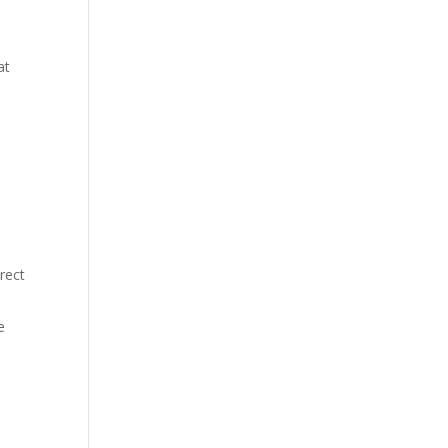
at
rect
e