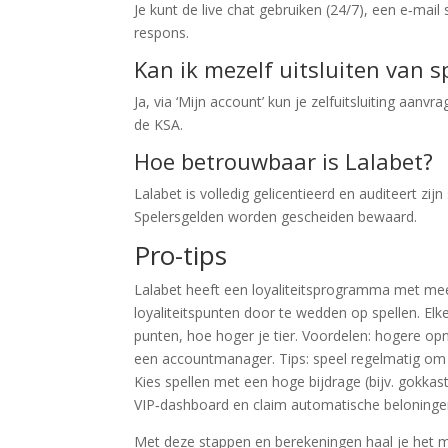
Je kunt de live chat gebruiken (24/7), een e‑mail
respons.
Kan ik mezelf uitsluiten van s
Ja, via ‘Mijn account’ kun je zelfuitsluiting aanv
de KSA.
Hoe betrouwbaar is Lalabet?
Lalabet is volledig gelicentieerd en auditeert zi
Spelersgelden worden gescheiden bewaard.
Pro-tips
Lalabet heeft een loyaliteitsprogramma met meer
loyaliteitspunten door te wedden op spellen. Elk
punten, hoe hoger je tier. Voordelen: hogere o
een accountmanager. Tips: speel regelmatig om 
Kies spellen met een hoge bijdrage (bijv. gokkas
VIP‑dashboard en claim automatische beloninge
Met deze stappen en berekeningen haal je het max