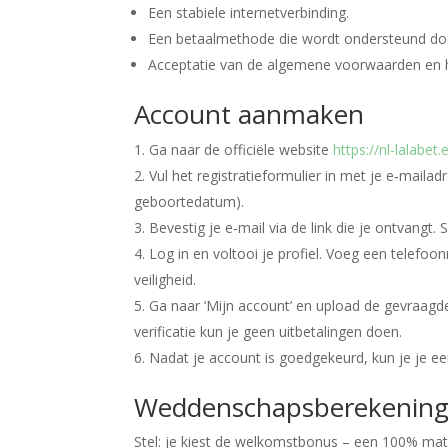
Een stabiele internetverbinding.
Een betaalmethode die wordt ondersteund door 
Acceptatie van de algemene voorwaarden en h
Account aanmaken
Ga naar de officiële website
https://nl-lalabet
Vul het registratieformulier in met je e‑mail
geboortedatum).
Bevestig je e‑mail via de link die je ontvangt.
Log in en voltooi je profiel. Voeg een telefo
veiligheid.
Ga naar ‘Mijn account’ en upload de gevraagd
verificatie kun je geen uitbetalingen doen.
Nadat je account is goedgekeurd, kun je je ee
Weddenschapsberekenin
Stel: je kiest de welkomstbonus – een 100% mat