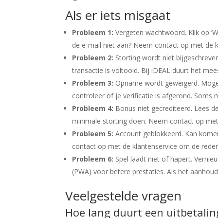
Als er iets misgaat
Probleem 1:
Vergeten wachtwoord. Klik op ‘Wa
de e‑mail niet aan? Neem contact op met de kla
Probleem 2:
Storting wordt niet bijgeschreven
transactie is voltooid. Bij iDEAL duurt het m
Probleem 3:
Opname wordt geweigerd. Mogeli
controleer of je verificatie is afgerond. So
Probleem 4:
Bonus niet gecrediteerd. Lees 
minimale storting doen. Neem contact op met 
Probleem 5:
Account geblokkeerd. Kan komen 
contact op met de klantenservice om de reden
Probleem 6:
Spel laadt niet of hapert. Verni
(PWA) voor betere prestaties. Als het aanhou
Veelgestelde vragen
Hoe lang duurt een uitbetaling