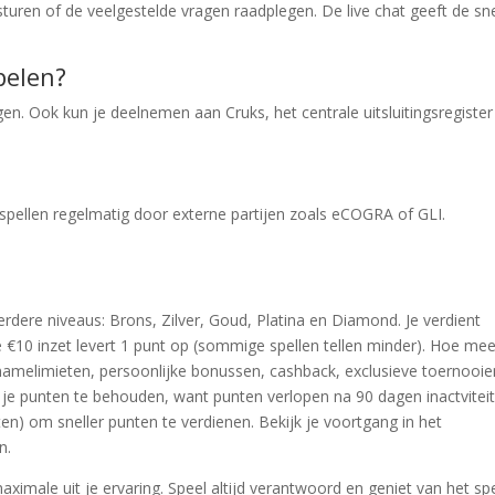
 sturen of de veelgestelde vragen raadplegen. De live chat geeft de sn
pelen?
ragen. Ook kun je deelnemen aan Cruks, het centrale uitsluitingsregiste
jn spellen regelmatig door externe partijen zoals eCOGRA of GLI.
dere niveaus: Brons, Zilver, Goud, Platina en Diamond. Je verdient
e €10 inzet levert 1 punt op (sommige spellen tellen minder). Hoe mee
pnamelimieten, persoonlijke bonussen, cashback, exclusieve toernooie
je punten te behouden, want punten verlopen na 90 dagen inactviteit
ten) om sneller punten te verdienen. Bekijk je voortgang in het
n.
imale uit je ervaring. Speel altijd verantwoord en geniet van het spe