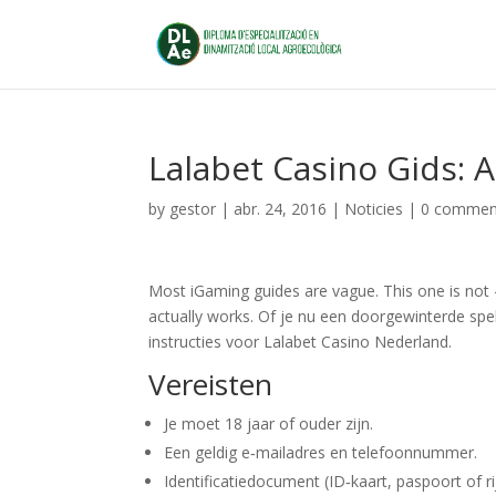
Lalabet Casino Gids: 
by
gestor
|
abr. 24, 2016
|
Noticies
|
0 commen
Most iGaming guides are vague. This one is not 
actually works. Of je nu een doorgewinterde spel
instructies voor Lalabet Casino Nederland.
Vereisten
Je moet 18 jaar of ouder zijn.
Een geldig e‑mailadres en telefoonnummer.
Identificatiedocument (ID‑kaart, paspoort of ri