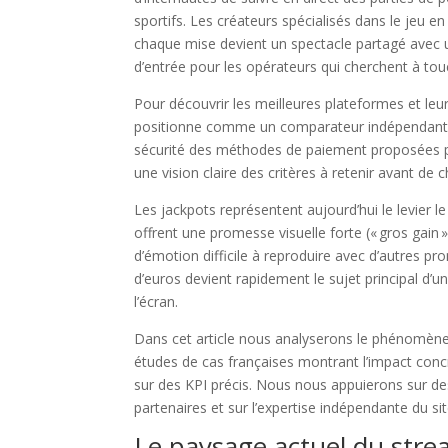
sportifs. Les créateurs spécialisés dans le jeu e
chaque mise devient un spectacle partagé avec
d’entrée pour les opérateurs qui cherchent à tou
Pour découvrir les meilleures plateformes et leu
positionne comme un comparateur indépendant qui 
sécurité des méthodes de paiement proposées p
une vision claire des critères à retenir avant de c
Les jackpots représentent aujourd’hui le levier le 
offrent une promesse visuelle forte (« gros gain
d’émotion difficile à reproduire avec d’autres pro
d’euros devient rapidement le sujet principal d’une
l’écran.
Dans cet article nous analyserons le phénomène
études de cas françaises montrant l’impact concr
sur des KPI précis. Nous nous appuierons sur de
partenaires et sur l’expertise indépendante du sit
Le paysage actuel du strea