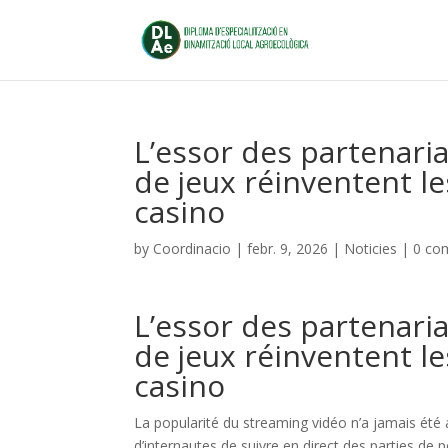
L’essor des partenari
de jeux réinventent le
casino
by
Coordinacio
|
febr. 9, 2026
|
Noticies
|
0 co
L’essor des partenari
de jeux réinventent le
casino
La popularité du streaming vidéo n’a jamais été a
d’internautes de suivre en direct des parties de