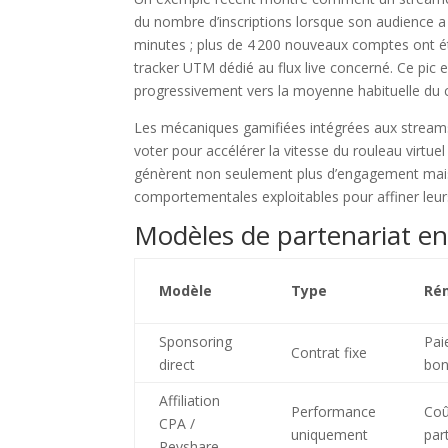
du nombre d’inscriptions lorsque son audience a
minutes ; plus de 4 200 nouveaux comptes ont ét
tracker UTM dédié au flux live concerné. Ce pic 
progressivement vers la moyenne habituelle du ca
Les mécaniques gamifiées intégrées aux streams
voter pour accélérer la vitesse du rouleau virtu
génèrent non seulement plus d’engagement mais
comportementales exploitables pour affiner leu
Modèles de partenariat ent
Modèle
Type
Ré
Sponsoring
Pai
Contrat fixe
direct
bon
Affiliation
Performance
Coû
CPA /
uniquement
par
Revshare