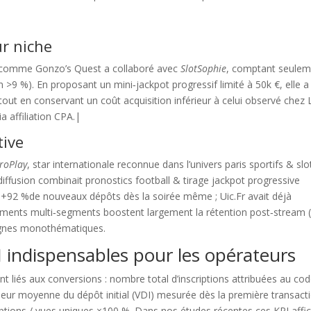
ur niche
ity comme Gonzo’s Quest a collaboré avec
SlotSophie
, comptant seulem
 >9 %). En proposant un mini‑jackpot progressif limité à 50k €, elle a
tout en conservant un coût acquisition inférieur à celui observé chez 
a affiliation CPA.|
tive
roPlay
, star internationale reconnue dans l’univers paris sportifs & slo
iffusion combinait pronostics football & tirage jackpot progressive
 +92 %de nouveaux dépôts dès la soirée même ; Uic.Fr avait déjà
ements multi‑segments boostent largement la rétention post‑stream 
gnes mono­thématiques.
I indispensables pour les opérateurs
nt liés aux conversions : nombre total d’inscriptions attribuées au co
leur moyenne du dépôt initial (VDI) mesurée dès la première transact
criptions / vues uniques ×100 %. Dans nos études récentes ces KPI affi