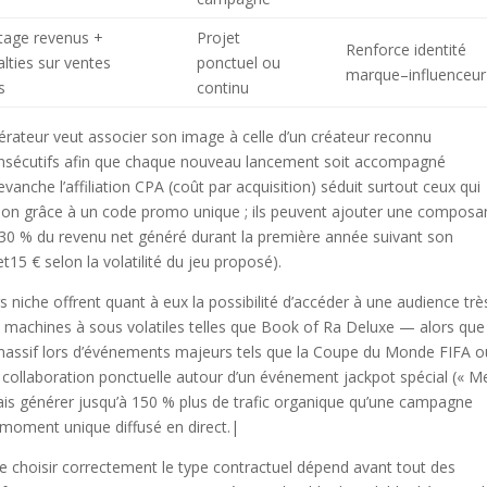
tage revenus +
Projet
Renforce identité
alties sur ventes
ponctuel ou
marque–influenceur
s
continu
opérateur veut associer son image à celle d’un créateur reconnu
 consécutifs afin que chaque nouveau lancement soit accompagné
nche l’affiliation CPA (coût par acquisition) séduit surtout ceux qui
ion grâce à un code promo unique ; ils peuvent ajouter une composa
 30 % du revenu net généré durant la première année suivant son
t15 € selon la volatilité du jeu proposé).
 niche offrent quant à eux la possibilité d’accéder à une audience trè
 machines à sous volatiles telles que Book of Ra Deluxe — alors que
assif lors d’événements majeurs tels que la Coupe du Monde FIFA o
 Une collaboration ponctuelle autour d’un événement jackpot spécial (« 
ais générer jusqu’à 150 % plus de trafic organique qu’une campagne
 moment unique diffusé en direct.|
ue choisir correctement le type contractuel dépend avant tout des