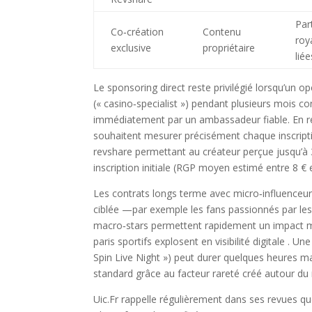
Par
Co‑création
Contenu
roy
exclusive
propriétaire
liée
Le sponsoring direct reste privilégié lorsqu’un 
(« casino‑specialist ») pendant plusieurs mois
immédiatement par un ambassadeur fiable. En reva
souhaitent mesurer précisément chaque inscript
revshare permettant au créateur perçue jusqu’à
inscription initiale (RGP moyen estimé entre 8 € e
Les contrats longs terme avec micro‑influenceurs
ciblée —par exemple les fans passionnés par les
macro‑stars permettent rapidement un impact m
paris sportifs explosent en visibilité digitale .
Spin Live Night ») peut durer quelques heures m
standard grâce au facteur rareté créé autour du
Uic.Fr rappelle régulièrement dans ses revues q