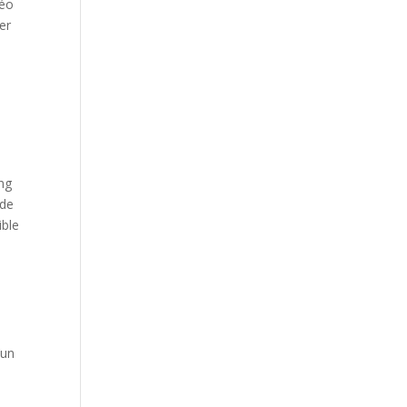
déo
er
ng
ode
ible
’un