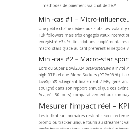
méthodes de paiement via chat dédié.*
Mini‑cas #1 – Micro‑influence
Une petite chaîne dédiée aux slots low‑volatil
12k followers mais très engagés (taux interaction
enregistré +34 % d’inscriptions supplémentaires 
macro‑stars grâce au tarif préférentiel négocié vi
Mini‑cas #2 – Macro‑star spor
Lors du Super Bowl2024
BetMasterLive
a invité
P
high RTP tel que Blood Suckers (RTP=98 %). La d
LiveSpin® atteignant finalement 7 M€, générant
souligné dans son rapport annuel que ces évén
% après 30 jours) comparativement aux campa
Mesurer l’impact réel – KP
Les indicateurs primaires restent ceux directeme
promo ou tracker unique fourni au streamer ; va
après inscription ; taux conversion global = ins