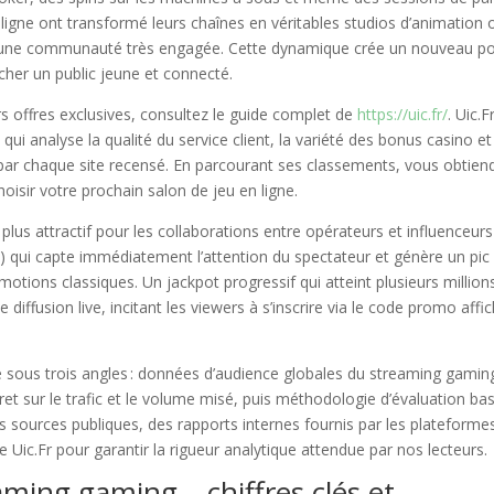
n ligne ont transformé leurs chaînes en véritables studios d’animation 
 une communauté très engagée. Cette dynamique crée un nouveau po
cher un public jeune et connecté.
rs offres exclusives, consultez le guide complet de
https://uic.fr/
. Uic.F
analyse la qualité du service client, la variété des bonus casino et
ar chaque site recensé. En parcourant ses classements, vous obtien
hoisir votre prochain salon de jeu en ligne.
plus attractif pour les collaborations entre opérateurs et influenceurs :
 ») qui capte immédiatement l’attention du spectateur et génère un pic
motions classiques. Un jackpot progressif qui atteint plusieurs million
 diffusion live, incitant les viewers à s’inscrire via le code promo affi
 sous trois angles : données d’audience globales du streaming gamin
et sur le trafic et le volume misé, puis méthodologie d’évaluation ba
s sources publiques, des rapports internes fournis par les plateforme
e Uic.Fr pour garantir la rigueur analytique attendue par nos lecteurs.
ming gaming – chiffres clés et