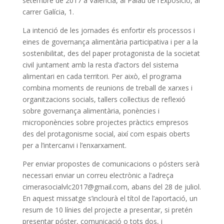
setembre de 2017 a València, al Palau de l’Exposició, al
carrer Galícia, 1.
La intenció de les jornades és enfortir els processos i
eines de governança alimentària participativa i per a la
sostenibilitat, des del paper protagonista de la societat
civil juntament amb la resta d’actors del sistema
alimentari en cada territori.
Per això, el programa
combina moments de reunions de treball de xarxes i
organitzacions socials, tallers col·lectius de reflexió
sobre governança alimentària, ponències i
microponències sobre projectes pràctics empresos
des del protagonisme social, així com espais oberts
per a l’intercanvi i l’enxarxament.
Per enviar propostes de comunicacions o pósters serà
necessari enviar un correu electrònic a l’adreça
cimerasocialvlc2017@gmail.com, abans del 28 de juliol.
En aquest missatge s’inclourà el títol de l’aportació, un
resum de 10 línies del projecte a presentar, si pretén
presentar póster, comunicació o tots dos, i