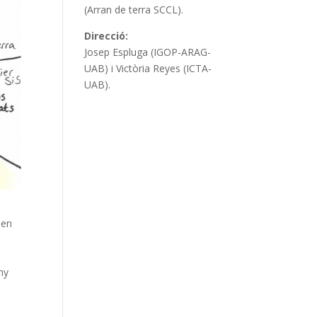
(Arran de terra SCCL).
Direcció:
Josep Espluga (IGOP-ARAG-
UAB) i Victòria Reyes (ICTA-
UAB).
en
ny