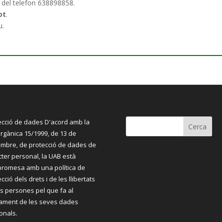
 del telefon 638898858.
ot
.
u.
ecció de dades D'acord amb la
orgànica 15/1999, de 13 de
mbre, de protecció de dades de
cter personal, la UAB està
romesa amb una política de
cció dels drets i de les llibertats
es persones pel que fa al
tament de les seves dades
onals.