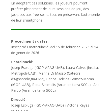
En adoptant ces solutions, les joueurs pourront
profiter pleinement de leurs sessions de jeu, des
jackpots aux free‑spins, tout en préservant l’autonomie
de leur smartphone.
Procediment i dates:
Inscripció i matriculació: del 15 de febrer de 2025 al 14
de gener de 2026
Coordinació:
Josep Espluga (IGOP-ARAG-UAB), Laura Calvet (Institut
Metròpoli-UAB), Marina Di Masso (Càtedra
d’Agroecologia-UVic), Carlos Delclos Gomez-Moran
(IGOP-UAB), Rosa Binimelis (Arran de terra SCCL) i Ana
Pardo (Arran de terra SCCL).
Direcció:
Josep Espluga (IGOP-ARAG-UAB) i Victòria Reyes
(ICTA-UAB).