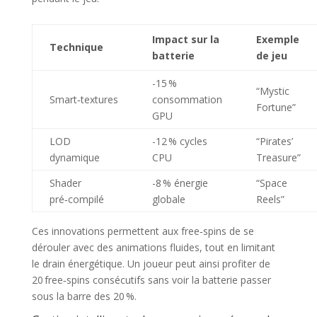
Impact sur la
Exemple
Technique
batterie
de jeu
-15 %
“Mystic
Smart‑textures
consommation
Fortune”
GPU
LOD
-12 % cycles
“Pirates’
dynamique
CPU
Treasure”
Shader
-8 % énergie
“Space
pré‑compilé
globale
Reels”
Ces innovations permettent aux free‑spins de se
dérouler avec des animations fluides, tout en limitant
le drain énergétique. Un joueur peut ainsi profiter de
20 free‑spins consécutifs sans voir la batterie passer
sous la barre des 20 %.