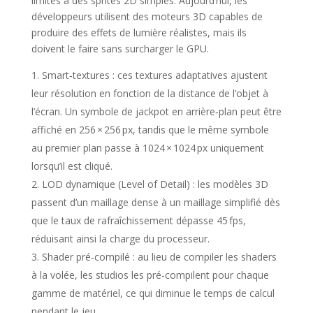
limités à des sprites 2D simples. Aujourd’hui, les
développeurs utilisent des moteurs 3D capables de
produire des effets de lumière réalistes, mais ils
doivent le faire sans surcharger le GPU.
Smart‑textures : ces textures adaptatives ajustent
leur résolution en fonction de la distance de l’objet à
l’écran. Un symbole de jackpot en arrière‑plan peut être
affiché en 256 × 256 px, tandis que le même symbole
au premier plan passe à 1024 × 1024 px uniquement
lorsqu’il est cliqué.
LOD dynamique (Level of Detail) : les modèles 3D
passent d’un maillage dense à un maillage simplifié dès
que le taux de rafraîchissement dépasse 45 fps,
réduisant ainsi la charge du processeur.
Shader pré‑compilé : au lieu de compiler les shaders
à la volée, les studios les pré‑compilent pour chaque
gamme de matériel, ce qui diminue le temps de calcul
pendant le jeu.