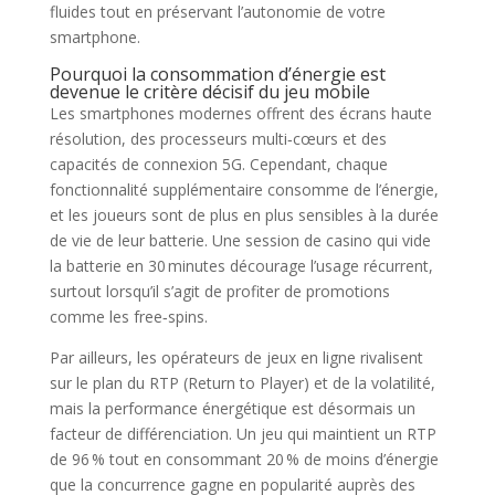
fluides tout en préservant l’autonomie de votre
smartphone.
Pourquoi la consommation d’énergie est
devenue le critère décisif du jeu mobile
Les smartphones modernes offrent des écrans haute
résolution, des processeurs multi‑cœurs et des
capacités de connexion 5G. Cependant, chaque
fonctionnalité supplémentaire consomme de l’énergie,
et les joueurs sont de plus en plus sensibles à la durée
de vie de leur batterie. Une session de casino qui vide
la batterie en 30 minutes décourage l’usage récurrent,
surtout lorsqu’il s’agit de profiter de promotions
comme les free‑spins.
Par ailleurs, les opérateurs de jeux en ligne rivalisent
sur le plan du RTP (Return to Player) et de la volatilité,
mais la performance énergétique est désormais un
facteur de différenciation. Un jeu qui maintient un RTP
de 96 % tout en consommant 20 % de moins d’énergie
que la concurrence gagne en popularité auprès des