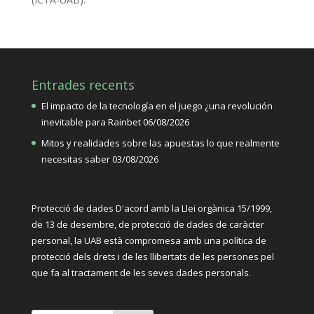
Entrades recents
El impacto de la tecnología en el juego ¿una revolución
inevitable para Rainbet
06/08/2026
Mitos y realidades sobre las apuestas lo que realmente
necesitas saber
03/08/2026
Protecció de dades D'acord amb la Llei orgànica 15/1999,
de 13 de desembre, de protecció de dades de caràcter
personal, la UAB està compromesa amb una política de
protecció dels drets i de les llibertats de les persones pel
que fa al tractament de les seves dades personals.