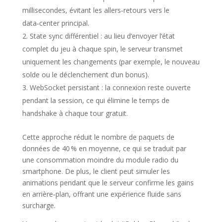
millisecondes, évitant les allers‑retours vers le
data‑center principal.
State sync différentiel : au lieu d’envoyer l’état
complet du jeu à chaque spin, le serveur transmet
uniquement les changements (par exemple, le nouveau
solde ou le déclenchement d’un bonus).
WebSocket persistant : la connexion reste ouverte
pendant la session, ce qui élimine le temps de
handshake à chaque tour gratuit.
Cette approche réduit le nombre de paquets de
données de 40 % en moyenne, ce qui se traduit par
une consommation moindre du module radio du
smartphone. De plus, le client peut simuler les
animations pendant que le serveur confirme les gains
en arrière‑plan, offrant une expérience fluide sans
surcharge.