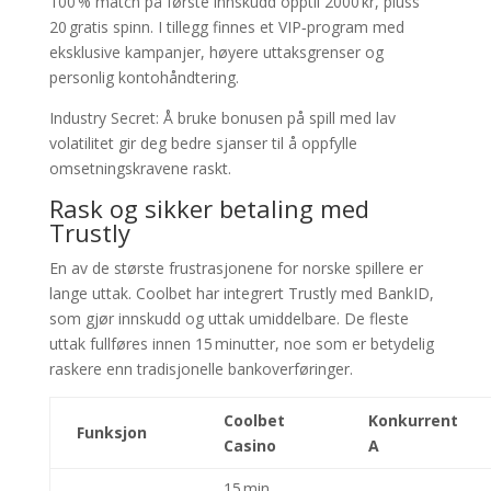
100 % match på første innskudd opptil 2000 kr, pluss
20 gratis spinn. I tillegg finnes et VIP‑program med
eksklusive kampanjer, høyere uttaksgrenser og
personlig kontohåndtering.
Industry Secret: Å bruke bonusen på spill med lav
volatilitet gir deg bedre sjanser til å oppfylle
omsetningskravene raskt.
Rask og sikker betaling med
Trustly
En av de største frustrasjonene for norske spillere er
lange uttak. Coolbet har integrert Trustly med BankID,
som gjør innskudd og uttak umiddelbare. De fleste
uttak fullføres innen 15 minutter, noe som er betydelig
raskere enn tradisjonelle bankoverføringer.
Coolbet
Konkurrent
Funksjon
Casino
A
15 min