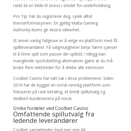
raskt bli en kilde til stress i stedet for underholdning.
Pro Tip: Før du registrerer deg, sjekk alltid
lisensinformasjonen. En gyldig Malta Gaming
Authority‑lisens gir ekstra sikkerhet.
Et annet vanlig fallgruve er å velge en plattform med få
spillleverandører. Få valgmuligheter betyr færre sjanser
til å finne spill som passer din spillstil. I tillegg kan
manglende sportsbetting‑alternativer gjøre at du må
bruke flere nettsteder for å dekke alle interesser.
Coolbet Casino har tatt tak i disse problemene. Siden
2016 har de bygget en norsk‑vennlig plattform som
fokuserer på rask betaling, et bredt spillutvalg og
dedikert kundeservice på norsk.
Unike fordeler ved Coolbet Casino
Omfattende spillutvalg fra
ledende leverandører
Coolbet samarbeider med mer enn 68