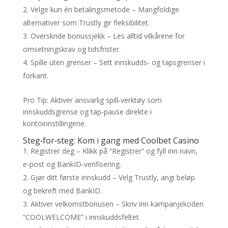
Velge kun én betalingsmetode – Mangfoldige
alternativer som Trustly gir fleksibilitet.
Overskride bonussjekk – Les alltid vilkårene for
omsetningskrav og tidsfrister.
Spille uten grenser – Sett innskudds‑ og tapsgrenser i
forkant.
Pro Tip: Aktiver ansvarlig spill‑verktøy som
innskuddsgrense og tap‑pause direkte i
kontoinnstillingene.
Steg‑for‑steg: Kom i gang med Coolbet Casino
Registrer deg – Klikk på “Registrer” og fyll inn navn,
e‑post og BankID‑verifisering.
Gjør ditt første innskudd – Velg Trustly, angi beløp
og bekreft med BankID.
Aktiver velkomstbonusen – Skriv inn kampanjekoden
“COOLWELCOME” i innskuddsfeltet.