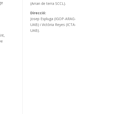
ge
(Arran de terra SCCL).
Direcció:
Josep Espluga (IGOP-ARAG-
UAB) i Victòria Reyes (ICTA-
UAB).
nt,
ve
n