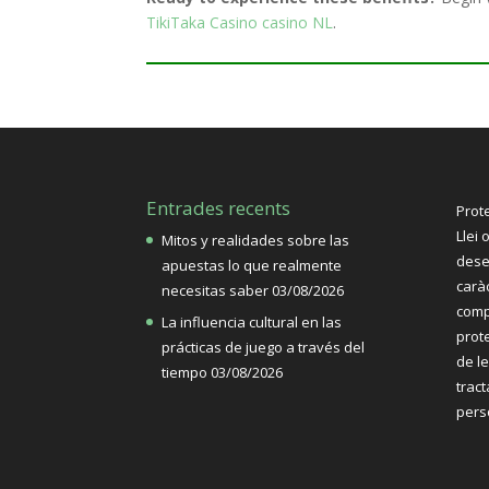
TikiTaka Casino casino NL
.
Entrades recents
Prot
Llei 
Mitos y realidades sobre las
dese
apuestas lo que realmente
carà
necesitas saber
03/08/2026
comp
La influencia cultural en las
prote
prácticas de juego a través del
de l
tiempo
03/08/2026
trac
pers