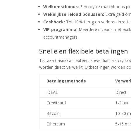
Welkomstbonus:
Een royale matchbonus plus 
Wekelijkse reload‑bonussen:
Extra geld om
Cashback:
Tot 10 % terug op verloren inzette
VIP‑programma:
Meerdere niveaus met exclu
accountmanagers.
Snelle en flexibele betalingen
Tikitaka Casino accepteert zowel fiat‑ als crypto
worden direct verwerkt. Uitbetalingen worden do
Betalingsmethode
Verwer
iDEAL
Direct
Creditcard
1‑2 uur
Bitcoin
10‑30 m
Ethereum
5‑15 mi