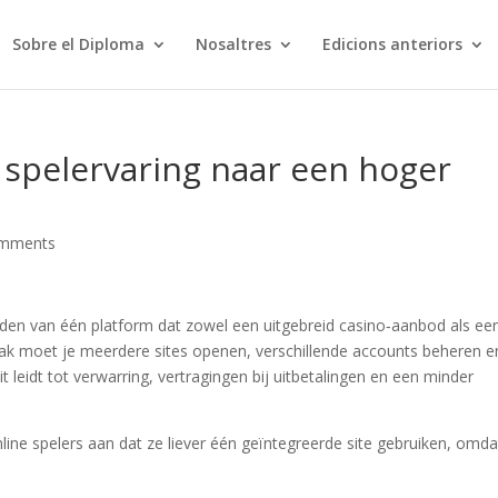
Sobre el Diploma
Nosaltres
Edicions anteriors
e spelervaring naar een hoger
omments
den van één platform dat zowel een uitgebreid casino‑aanbod als ee
ak moet je meerdere sites openen, verschillende accounts beheren e
 leidt tot verwarring, vertragingen bij uitbetalingen en een minder
line spelers aan dat ze liever één geïntegreerde site gebruiken, omdat