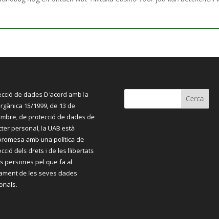
ecció de dades D'acord amb la
orgànica 15/1999, de 13 de
mbre, de protecció de dades de
cter personal, la UAB està
romesa amb una política de
cció dels drets i de les llibertats
es persones pel que fa al
tament de les seves dades
onals.