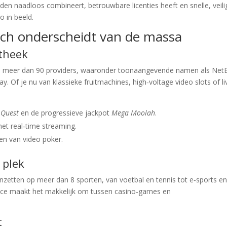
lden naadloos combineert, betrouwbare licenties heeft en snelle, veili
o in beeld.
ich onderscheidt van de massa
theek
van meer dan 90 providers, waaronder toonaangevende namen als NetE
 Of je nu van klassieke fruitmachines, high‑voltage video slots of li
 Quest
en de progressieve jackpot
Mega Moolah
.
met real‑time streaming.
en van video poker.
 plek
inzetten op meer dan 8 sporten, van voetbal en tennis tot e‑sports e
rface maakt het makkelijk om tussen casino‑games en
t