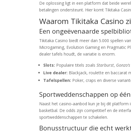
De oplossing ligt in een platform dat beide were
betalingen ondersteunt. Hier komt Tikitaka Casin
Waarom Tikitaka Casino z
Een ongeëvenaarde spelbiblio
Tikitaka Casino biedt meer dan 5.000 spellen 
Microgaming, Evolution Gaming en Pragmatic Play.
dealer tafels houdt, de variatie is enorm.
Slots:
Populaire titels zoals
Starburst
,
Gonzo’s
Live dealer:
Blackjack, roulette en baccarat 
Tafelspellen:
Poker, craps en diverse variant
Sportweddenschappen op één
Naast het casino‑aanbod kun je bij dit platform 
basketbal. De odds zijn competitief en de inte
sportweddenschappen te schakelen.
Bonusstructuur die echt werk