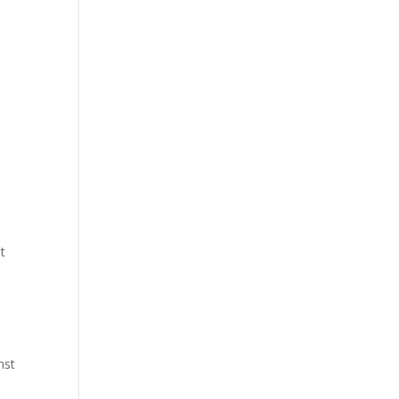
t
nst