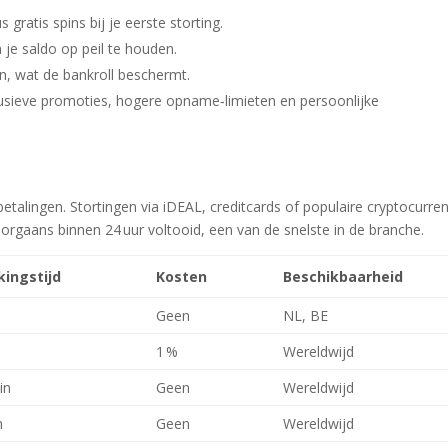
gratis spins bij je eerste storting.
 je saldo op peil te houden.
n, wat de bankroll beschermt.
sieve promoties, hogere opname‑limieten en persoonlijke
betalingen. Stortingen via iDEAL, creditcards of populaire cryptocurre
orgaans binnen 24 uur voltooid, een van de snelste in de branche.
kingstijd
Kosten
Beschikbaarheid
Geen
NL, BE
1 %
Wereldwijd
in
Geen
Wereldwijd
n
Geen
Wereldwijd