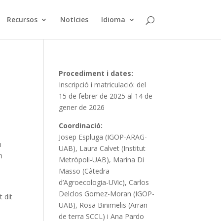
Recursos
Notícies
Idioma
Procediment i dates:
Inscripció i matriculació: del
15 de febrer de 2025 al 14 de
gener de 2026
Coordinació:
Josep Espluga (IGOP-ARAG-
n
UAB), Laura Calvet (Institut
n
Metròpoli-UAB), Marina Di
Masso (Càtedra
d’Agroecologia-UVic), Carlos
Delclos Gomez-Moran (IGOP-
 dit
UAB), Rosa Binimelis (Arran
de terra SCCL) i Ana Pardo