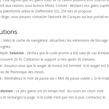
ment aux casinos sous licence MGA). Conseil : déclarez vos gains supér
 La plateforme utilise le chiffrement SSL 256 bits et propose
e litige, vous pouvez contacter l’autorité de Curaçao via leur portail en
utions
 :
Videz le cache du navigateur, désactivez les extensions de blocage
cognito.
dépôt.
Solution :
Vérifiez que le code promo a été saisi (le cas échéan
(souvent 20 €). Contactez le support si rien après 30 minutes.
n :
Assurez-vous que le wager du bonus est terminé. Si le wager est 
an de l’historique des mises.
n :
Réinitialisez le mot de passe via « Mot de passe oublié ». Si l’e-mai
Solution :
Le jetx game est en temps réel : les tours en cours sont
et rechargez la page. Si le solde n’est pas mis à jour, contactez le