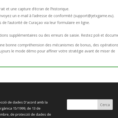
ait et une capture d’écran de l’historique.
envoyez un e-mail à l’adresse de conformité (support@jetxgame.eu).
de l’autorité de Curaçao via leur formulaire en ligne.
tions supplémentaires ou des erreurs de saisie. Restez poli et docum
te une bonne compréhension des mécanismes de bonus, des opération
 toujours le mode démo pour affiner votre stratégie avant de miser de
ecció de dades D'acord amb la
orgànica 15/1999, de 13 de
mbre, de protecció de dades de