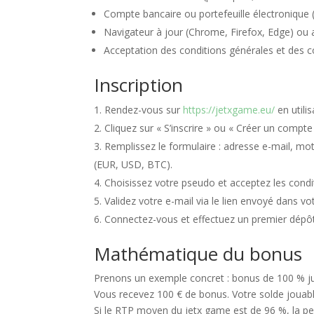
Compte bancaire ou portefeuille électronique (Sk
Navigateur à jour (Chrome, Firefox, Edge) ou
Acceptation des conditions générales et des c
Inscription
Rendez-vous sur
https://jetxgame.eu/
en utili
Cliquez sur « S’inscrire » ou « Créer un compte
Remplissez le formulaire : adresse e-mail, mot
(EUR, USD, BTC).
Choisissez votre pseudo et acceptez les condi
Validez votre e-mail via le lien envoyé dans vo
Connectez-vous et effectuez un premier dépôt 
Mathématique du bonus
Prenons un exemple concret : bonus de 100 % j
Vous recevez 100 € de bonus. Votre solde jouable
Si le RTP moyen du jetx game est de 96 %, la per