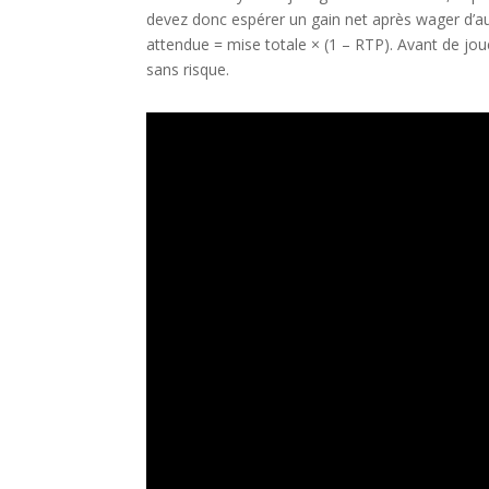
devez donc espérer un gain net après wager d’au 
attendue = mise totale × (1 – RTP). Avant de j
sans risque.