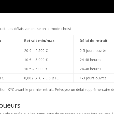
it. Les délais varient selon le mode choisi.
x
Retrait min/max
Délai de retrait
20 € – 2 500 €
2-5 jours ouvrés
10 € – 5 000 €
24-48 heures
10 € – 5 000 €
24-48 heures
BTC
0,002 BTC – 0,5 BTC
1-3 jours ouvrés
cation KYC avant le premier retrait. Prévoyez un délai supplémentaire 
joueurs
. Cela signifie que les gains issus de ce casino peuvent être soumis à