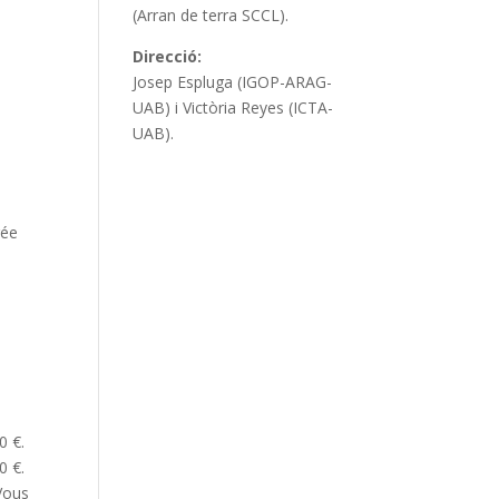
(Arran de terra SCCL).
Direcció:
Josep Espluga (IGOP-ARAG-
UAB) i Victòria Reyes (ICTA-
UAB).
rée
0 €.
0 €.
 Vous