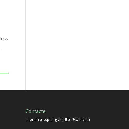
enté.
s
Contacte
coordinacio.postgrau.dlae@uab.com