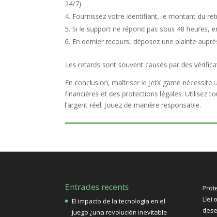
24/7).
Fournissez votre identifiant, le montant du retr
Si le support ne répond pas sous 48 heures, 
En dernier recours, déposez une plainte auprès 
Les retards sont souvent causés par des vérifica
En conclusion, maîtriser le JetX game nécessi
financières et des protections légales. Utilisez
l’argent réel. Jouez de manière responsable.
Entrades recents
Prot
Llei 
El impacto de la tecnología en el
dese
juego ¿una revolución inevitable