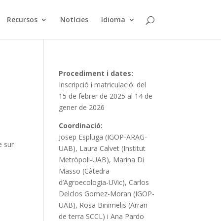
Recursos
Notícies
Idioma
Procediment i dates:
Inscripció i matriculació: del
15 de febrer de 2025 al 14 de
gener de 2026
Coordinació:
Josep Espluga (IGOP-ARAG-
e sur
UAB), Laura Calvet (Institut
Metròpoli-UAB), Marina Di
Masso (Càtedra
d’Agroecologia-UVic), Carlos
Delclos Gomez-Moran (IGOP-
UAB), Rosa Binimelis (Arran
de terra SCCL) i Ana Pardo