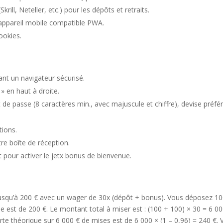
rill, Neteller, etc.) pour les dépôts et retraits.
 appareil mobile compatible PWA.
ookies.
sant un navigateur sécurisé.
 » en haut à droite.
 de passe (8 caractères min., avec majuscule et chiffre), devise préfé
tions.
tre boîte de réception.
pour activer le jetx bonus de bienvenue.
usqu’à 200 € avec un wager de 30x (dépôt + bonus). Vous déposez 10
 est de 200 €. Le montant total à miser est : (100 + 100) × 30 = 6 00
te théorique sur 6 000 € de mises est de 6 000 × (1 – 0,96) = 240 €.