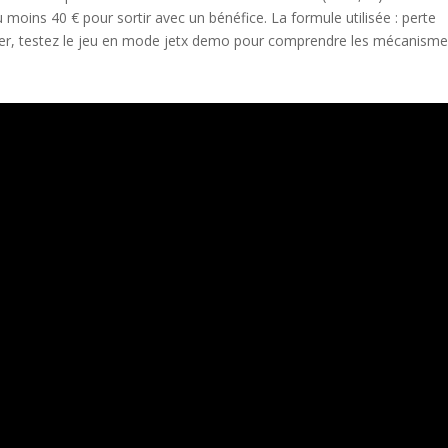
moins 40 € pour sortir avec un bénéfice. La formule utilisée : perte
ouer, testez le jeu en mode jetx demo pour comprendre les mécanism