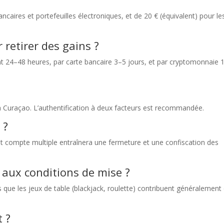
caires et portefeuilles électroniques, et de 20 € (équivalent) pour le
retirer des gains ?
ent 24–48 heures, par carte bancaire 3–5 jours, et par cryptomonnaie 
cié à Curaçao. L’authentification à deux facteurs est recommandée.
 ?
ut compte multiple entraînera une fermeture et une confiscation des
 aux conditions de mise ?
que les jeux de table (blackjack, roulette) contribuent généralement
 ?