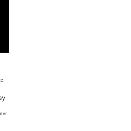
ez
ay
il en