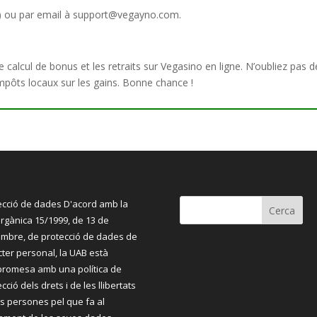
/7) ou par email à support@vegayno.com.
le calcul de bonus et les retraits sur Vegasino en ligne. N’oubliez pas d
impôts locaux sur les gains. Bonne chance !
ecció de dades D'acord amb la
orgànica 15/1999, de 13 de
mbre, de protecció de dades de
cter personal, la UAB està
romesa amb una política de
cció dels drets i de les llibertats
es persones pel que fa al