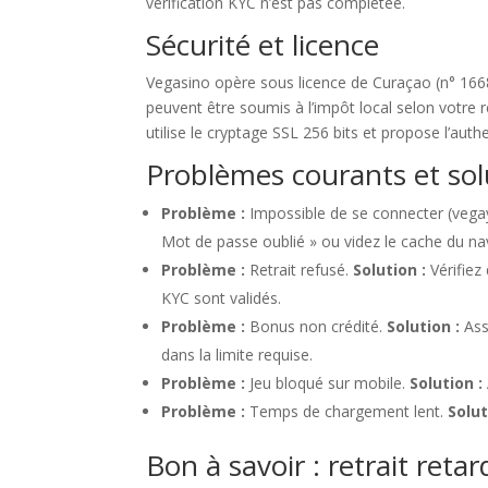
vérification KYC n’est pas complétée.
Sécurité et licence
Vegasino opère sous licence de Curaçao (n° 1668/
peuvent être soumis à l’impôt local selon votre r
utilise le cryptage SSL 256 bits et propose l’aut
Problèmes courants et sol
Problème :
Impossible de se connecter (vegay
Mot de passe oublié » ou videz le cache du na
Problème :
Retrait refusé.
Solution :
Vérifiez
KYC sont validés.
Problème :
Bonus non crédité.
Solution :
Ass
dans la limite requise.
Problème :
Jeu bloqué sur mobile.
Solution :
Problème :
Temps de chargement lent.
Solut
Bon à savoir : retrait retar