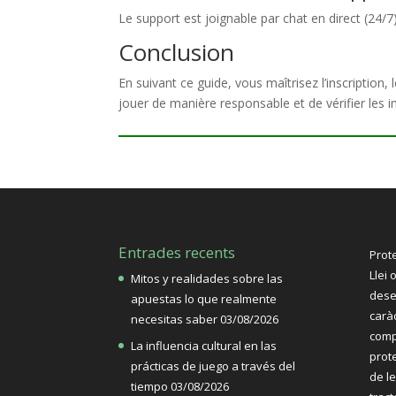
Le support est joignable par chat en direct (24
Conclusion
En suivant ce guide, vous maîtrisez l’inscription, 
jouer de manière responsable et de vérifier les 
Entrades recents
Prot
Llei 
Mitos y realidades sobre las
dese
apuestas lo que realmente
carà
necesitas saber
03/08/2026
comp
La influencia cultural en las
prote
prácticas de juego a través del
de l
tiempo
03/08/2026