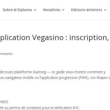
Sobre el Diploma
Nosaltres
Edicions anteriors
plication Vegasino : inscription,
omments
test de toute plateforme iGaming — ce guide vous montre comment y
a un navigateur mobile ou l’application progressive (PWA), ces étapes 
pays).
tité ou permis de conduire) pour la vérification KYC.