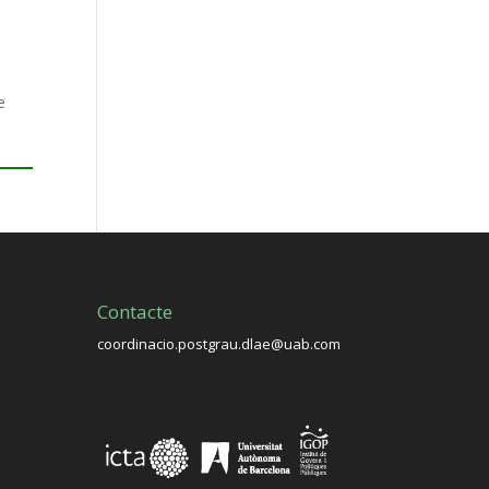
e
Contacte
coordinacio.postgrau.dlae@uab.com