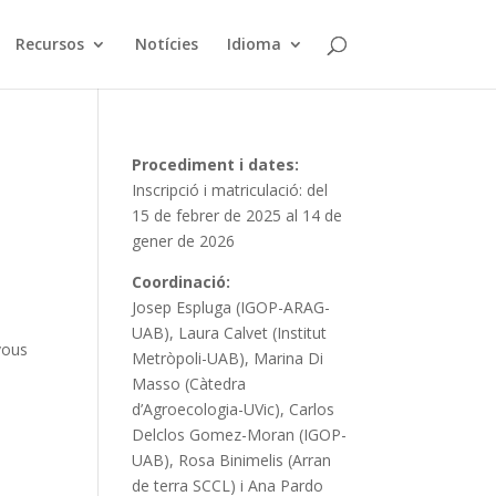
Recursos
Notícies
Idioma
Procediment i dates:
Inscripció i matriculació: del
15 de febrer de 2025 al 14 de
gener de 2026
Coordinació:
Josep Espluga (IGOP-ARAG-
UAB), Laura Calvet (Institut
vous
Metròpoli-UAB), Marina Di
Masso (Càtedra
d’Agroecologia-UVic), Carlos
Delclos Gomez-Moran (IGOP-
UAB), Rosa Binimelis (Arran
de terra SCCL) i Ana Pardo