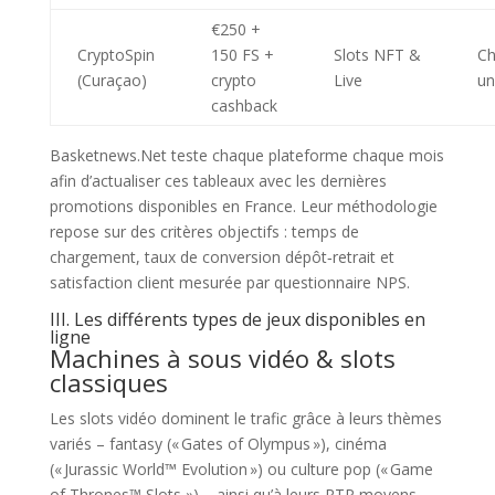
€250 +
CryptoSpin
150 FS +
Slots NFT &
Ch
(Curaçao)
crypto
Live
un
cashback
Basketnews.Net teste chaque plateforme chaque mois
afin d’actualiser ces tableaux avec les dernières
promotions disponibles en France. Leur méthodologie
repose sur des critères objectifs : temps de
chargement, taux de conversion dépôt‑retrait et
satisfaction client mesurée par questionnaire NPS.
III. Les différents types de jeux disponibles en
ligne
Machines à sous vidéo & slots
classiques
Les slots vidéo dominent le trafic grâce à leurs thèmes
variés – fantasy (« Gates of Olympus »), cinéma
(« Jurassic World™ Evolution ») ou culture pop (« Game
of Thrones™ Slots ») – ainsi qu’à leurs RTP moyens