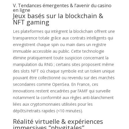
V. Tendances émergentes & l’avenir du casino
en ligne
Jeux basés sur la blockchain &
NFT gaming
Les plateformes qui intègrent la blockchain offrent une
transparence totale grâce aux contrats intelligents qui
enregistrent chaque spin ou main dans un registre
immuable accessible au public. Cette technologie
élimine pratiquement toute suspicion concernant la
manipulation du RNG ; certains sites proposent même
des slots NFT où chaque symbole est un token unique
pouvant être collectionné ou revendu sur des marchés
secondaires comme OpenSea. En France, ces
innovations restent encadrées par l’AMF qui surveille
notamment la conformité aux règles anti‑blanchiment
liées aux cryptomonnaies utilisées pour les
dépôts/retraits rapides (<10 minutes).
Réalité virtuelle & expériences
immersives “phygitales”