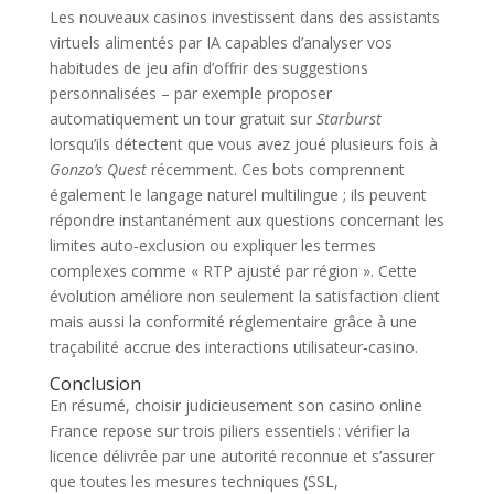
Les nouveaux casinos investissent dans des assistants
virtuels alimentés par IA capables d’analyser vos
habitudes de jeu afin d’offrir des suggestions
personnalisées – par exemple proposer
automatiquement un tour gratuit sur
Starburst
lorsqu’ils détectent que vous avez joué plusieurs fois à
Gonzo’s Quest
récemment. Ces bots comprennent
également le langage naturel multilingue ; ils peuvent
répondre instantanément aux questions concernant les
limites auto‑exclusion ou expliquer les termes
complexes comme « RTP ajusté par région ». Cette
évolution améliore non seulement la satisfaction client
mais aussi la conformité réglementaire grâce à une
traçabilité accrue des interactions utilisateur‑casino.
Conclusion
En résumé, choisir judicieusement son casino online
France repose sur trois piliers essentiels : vérifier la
licence délivrée par une autorité reconnue et s’assurer
que toutes les mesures techniques (SSL,