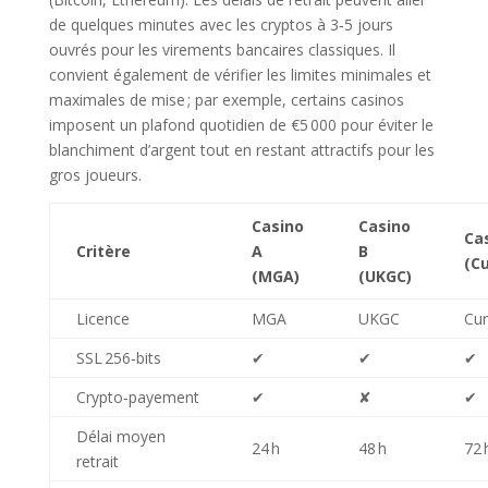
de quelques minutes avec les cryptos à 3‑5 jours
ouvrés pour les virements bancaires classiques. Il
convient également de vérifier les limites minimales et
maximales de mise ; par exemple, certains casinos
imposent un plafond quotidien de €5 000 pour éviter le
blanchiment d’argent tout en restant attractifs pour les
gros joueurs.
Casino
Casino
Ca
Critère
A
B
(C
(MGA)
(UKGC)
Licence
MGA
UKGC
Cu
SSL 256‑bits
✔︎
✔︎
✔︎
Crypto‑payement
✔︎
✘
✔︎
Délai moyen
24 h
48 h
72 
retrait