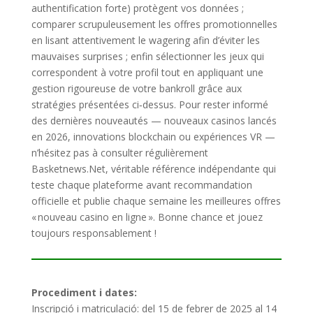
authentification forte) protègent vos données ;
comparer scrupuleusement les offres promotionnelles
en lisant attentivement le wagering afin d’éviter les
mauvaises surprises ; enfin sélectionner les jeux qui
correspondent à votre profil tout en appliquant une
gestion rigoureuse de votre bankroll grâce aux
stratégies présentées ci‑dessus. Pour rester informé
des dernières nouveautés — nouveaux casinos lancés
en 2026, innovations blockchain ou expériences VR —
n’hésitez pas à consulter régulièrement
Basketnews.Net, véritable référence indépendante qui
teste chaque plateforme avant recommandation
officielle et publie chaque semaine les meilleures offres
« nouveau casino en ligne ». Bonne chance et jouez
toujours responsablement !
Procediment i dates:
Inscripció i matriculació: del 15 de febrer de 2025 al 14