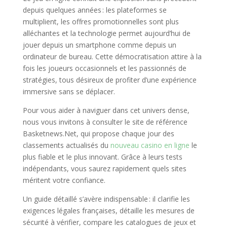
depuis quelques années : les plateformes se
multiplient, les offres promotionnelles sont plus
alléchantes et la technologie permet aujourd’hui de
jouer depuis un smartphone comme depuis un
ordinateur de bureau. Cette démocratisation attire à la
fois les joueurs occasionnels et les passionnés de
stratégies, tous désireux de profiter d’une expérience
immersive sans se déplacer.
Pour vous aider à naviguer dans cet univers dense,
nous vous invitons à consulter le site de référence
Basketnews.Net, qui propose chaque jour des
classements actualisés du
nouveau casino en ligne
le
plus fiable et le plus innovant. Grâce à leurs tests
indépendants, vous saurez rapidement quels sites
méritent votre confiance.
Un guide détaillé s’avère indispensable : il clarifie les
exigences légales françaises, détaille les mesures de
sécurité à vérifier, compare les catalogues de jeux et