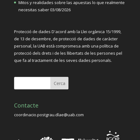
Mitos y realidades sobre las apuestas lo que realmente
necesitas saber
03/08/2026
Protecció de dades D'acord amb la Llei orgànica 15/1999,
de 13 de desembre, de protecció de dades de caràcter
personal, la UAB està compromesa amb una política de
protecció dels drets i de les llibertats de les persones pel
que fa al tractament de les seves dades personals.
Contacte
coordinacio.postgrau.dlae@uab.com