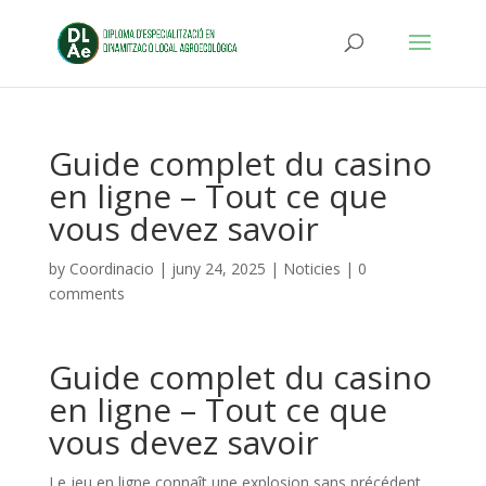
Guide complet du casino
en ligne – Tout ce que
vous devez savoir
by
Coordinacio
|
juny 24, 2025
|
Noticies
|
0
comments
Guide complet du casino
en ligne – Tout ce que
vous devez savoir
Le jeu en ligne connaît une explosion sans précédent