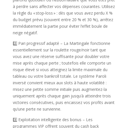
à perdre sans affecter vos dépenses courantes. Utilisez
la règle du « stop‑loss » : dès que vous avez perdu X %
du budget prévu (souvent entre 20 % et 30 %), arrêtez
immédiatement la partie pour éviter l’effet boule de
neige négatif.
2️⃣ Pari progressif adapté – La Martingale fonctionne
essentiellement sur la roulette rouge/noir tant que
vous avez une réserve suffisante pour doubler votre
mise après chaque perte ; toutefois elle comporte un
risque élevé si vous atteignez la limite maximale du
tableau ou votre bankroll totale. Le système Paroli
inversé convient mieux aux slots à haute volatilité :
misez une petite somme initiale puis augmentez-la
uniquement après chaque gain jusqu’à atteindre trois
victoires consécutives, puis encaissez vos profits avant
qu’une perte ne survienne.
3️⃣ Exploitation intelligente des bonus – Les
programmes VIP offrent souvent du cash back