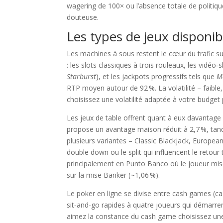
wagering de 100× ou l’absence totale de politiqu
douteuse.
Les types de jeux disponi
Les machines à sous restent le cœur du trafic su
: les slots classiques à trois rouleaux, les vidé
Starburst
), et les jackpots progressifs tels que
M
RTP moyen autour de 92 %. La volatilité – faible
choisissez une volatilité adaptée à votre budget
Les jeux de table offrent quant à eux davantage 
propose un avantage maison réduit à 2,7 %, tandi
plusieurs variantes – Classic Blackjack, Europea
double down ou le split qui influencent le retou
principalement en Punto Banco où le joueur mise
sur la mise Banker (~1,06 %).
Le poker en ligne se divise entre cash games (c
sit‑and‑go rapides à quatre joueurs qui démarrent
aimez la constance du cash game choisissez une