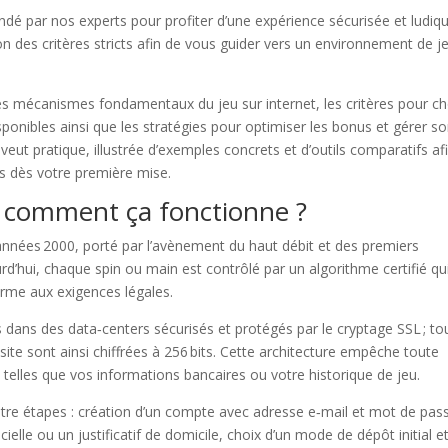
 par nos experts pour profiter d’une expérience sécurisée et ludiqu
des critères stricts afin de vous guider vers un environnement de j
es mécanismes fondamentaux du jeu sur internet, les critères pour ch
isponibles ainsi que les stratégies pour optimiser les bonus et gérer s
eut pratique, illustrée d’exemples concrets et d’outils comparatifs af
es dès votre première mise.
 : comment ça fonctionne ?
 années 2000, porté par l’avènement du haut débit et des premiers
’hui, chaque spin ou main est contrôlé par un algorithme certifié qu
orme aux exigences légales.
s dans des data‑centers sécurisés et protégés par le cryptage SSL ; to
ite sont ainsi chiffrées à 256 bits. Cette architecture empêche toute
 telles que vos informations bancaires ou votre historique de jeu.
atre étapes : création d’un compte avec adresse e‑mail et mot de pas
ficielle ou un justificatif de domicile, choix d’un mode de dépôt initial e