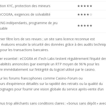
ation KYC, protection des mineurs
★★★★★
 eCOGRA, exigences de solvabilité
★★★★☆
RNG indépendants, programme de jeu
★★★★★
sable
r filtre lors de ses revues ; un site sans licence reconnue est
valuons ensuite la sécurité des données grâce à des audits techniq
pour les transactions bancaires.
ier essentiel : eCOGRA et iTech Labs testent régulièrement l’équité de
robabilités annoncées (par exemple un RTP moyen de 96 % pour les
immédiatement sur l’intégrité du logiciel utilisé par le casino.
l. Sur les forums francophones comme Casino‑Forum ou
s d’expérience détaillés sur la rapidité des retraits ou la qualité du
ignages pour fournir une vision globale du service après‑vente d’un
onus trop alléchants sans conditions claires : « bonus sans dépôt » ave