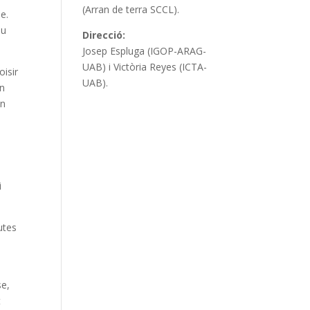
(Arran de terra SCCL).
e.
eu
Direcció:
Josep Espluga (IGOP-ARAG-
UAB) i Victòria Reyes (ICTA-
oisir
UAB).
on
in
i
utes
se,
t