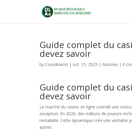
Guide complet du casi
devez savoir
by
Coordinacio
|
oct. 15, 2025
|
Noticies
|
0 c
Guide complet du casi
devez savoir
Le marché du casino en ligne connaît une croissa
exception. En 2026, des millions de joueurs reche
rentabilité. Cette dynamique crée une véritable p
autres.