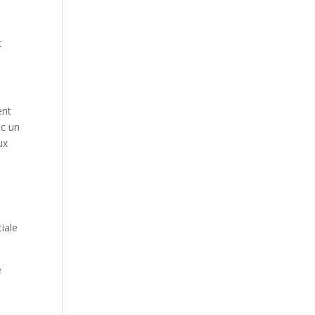
t
ent
ec un
ux
iale
e