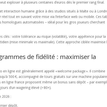
eut exploser à plusieurs centaines d’euros dès le premier rang final.
t interaction humaine grâce à des studios situés à Malte ou à Londre
r réel tout en suivant votre mise via l’interface web ou mobile. Ces ta
urs homologues automatisées – idéal pour les gros joueurs cherchant
s clés : votre tolérance au risque (volatilité), votre appétence pour la
uotidien (mise minimale vs maximale). Cette approche ciblée maximise 
rammes de fidélité : maximiser la
 en ligne est généralement appelé « welcome package ». Il combine
usqu’à 500 €, accompagné de tours gratuits sur une machine populair
os en ligne france proposent même un bonus sans dépôt – par exemp
jours d’un wagering élevé (> 80×).
n 2026 :
emier dépôt.