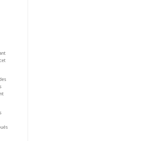
ant
cet
 des
s
nt
s
oués