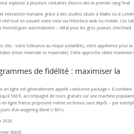
eut exploser à plusieurs centaines d’euros dès le premier rang final.
t interaction humaine grâce à des studios situés à Malte ou à Londre
r réel tout en suivant votre mise via l’interface web ou mobile. Ces ta
urs homologues automatisées – idéal pour les gros joueurs cherchant
s clés : votre tolérance au risque (volatilité), votre appétence pour la
uotidien (mise minimale vs maximale). Cette approche ciblée maximise 
rammes de fidélité : maximiser la
 en ligne est généralement appelé « welcome package ». Il combine
usqu’à 500 €, accompagné de tours gratuits sur une machine populair
os en ligne france proposent même un bonus sans dépôt – par exemp
jours d’un wagering élevé (> 80×).
n 2026 :
emier dépôt.