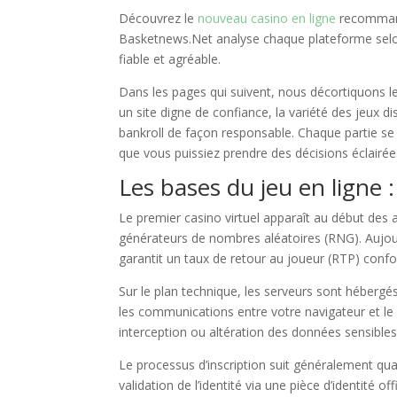
Découvrez le
nouveau casino en ligne
recommandé
Basketnews.Net analyse chaque plateforme selon 
fiable et agréable.
Dans les pages qui suivent, nous décortiquons l
un site digne de confiance, la variété des jeux d
bankroll de façon responsable. Chaque partie se v
que vous puissiez prendre des décisions éclairé
Les bases du jeu en ligne
Le premier casino virtuel apparaît au début des
générateurs de nombres aléatoires (RNG). Aujourd
garantit un taux de retour au joueur (RTP) conf
Sur le plan technique, les serveurs sont hébergé
les communications entre votre navigateur et le s
interception ou altération des données sensibles
Le processus d’inscription suit généralement qu
validation de l’identité via une pièce d’identité of