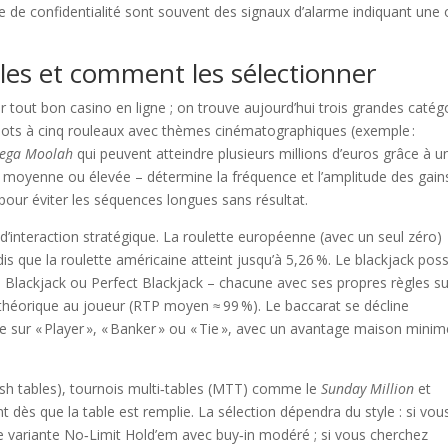
e de confidentialité sont souvent des signaux d’alarme indiquant une 
bles et comment les sélectionner
r tout bon casino en ligne ; on trouve aujourd’hui trois grandes catég
o‑slots à cinq rouleaux avec thèmes cinématographiques (exemple :
ega Moolah
qui peuvent atteindre plusieurs millions d’euros grâce à u
, moyenne ou élevée – détermine la fréquence et l’amplitude des gains
 pour éviter les séquences longues sans résultat.
d’interaction stratégique. La roulette européenne (avec un seul zéro)
s que la roulette américaine atteint jusqu’à 5,26 %. Le blackjack pos
n Blackjack ou Perfect Blackjack – chacune avec ses propres règles su
r théorique au joueur (RTP moyen ≈ 99 %). Le baccarat se décline
 sur « Player », « Banker » ou « Tie », avec un avantage maison minim
ash tables), tournois multi‑tables (MTT) comme le
Sunday Million
et
 dès que la table est remplie. La sélection dépendra du style : si vou
 variante No‑Limit Hold’em avec buy‑in modéré ; si vous cherchez