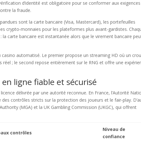
vérification d’identité est obligatoire pour se conformer aux exigences
ontre la fraude.
andues sont la carte bancaire (Visa, Mastercard), les portefeuilles
 les crypto‑monnaies pour les plateformes plus avant‑gardistes. Chaq
: la carte bancaire est instantanée alors que le virement bancaire peu
 » du casino automatisé. Le premier propose un streaming HD où un crou
ps réel ; le second repose entièrement sur le RNG et offre une expérie
en ligne fiable et sécurisé
 licence délivrée par une autorité reconnue. En France, l’Autorité Nati
des contrôles stricts sur la protection des joueurs et le fair‑play. D’a
g Authority (MGA) et la UK Gambling Commission (UKGC), qui offrent
Niveau de
paux contrôles
confiance