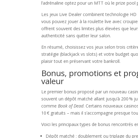
l’adrénaline optez pour un MTT où le prize pool p
Les jeux Live Dealer combinent technologie HD e
vous pouvez jouer à la roulette live avec croupie
offrent souvent des limites plus élevées que le
authenticité sans quitter leur salon.
En résumé, choisissez vos jeux selon trois critère
stratégie (blackjack vs slots) et votre budget q
plaisir tout en préservant votre bankroll.
Bonus, promotions et prog
valeur
Le premier bonus proposé par un nouveau casino
souvent un dépôt matché allant jusqu’à 200 % j
comme
Book of Dead
. Certains nouveaux casin
10 € gratuits – mais il s’accompagne presque tou
Voici les principaux types de bonus rencontrés e
Dépôt matché : doublement ou triplage du pr