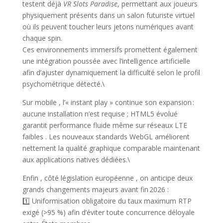
testent déjà
VR Slots Paradise
, permettant aux joueurs
physiquement présents dans un salon futuriste virtuel
où ils peuvent toucher leurs jetons numériques avant
chaque spin.
Ces environnements immersifs promettent également
une intégration poussée avec l’intelligence artificielle
afin d’ajuster dynamiquement la difficulté selon le profil
psychométrique détecté.\
Sur mobile , l’« instant play » continue son expansion :
aucune installation n’est requise ; HTML5 évolué
garantit performance fluide même sur réseaux LTE
faibles . Les nouveaux standards WebGL améliorent
nettement la qualité graphique comparable maintenant
aux applications natives dédiées.\
Enfin , côté législation européenne , on anticipe deux
grands changements majeurs avant fin 2026 :
1️⃣ Uniformisation obligatoire du taux maximum RTP
exigé (>95 %) afin d’éviter toute concurrence déloyale