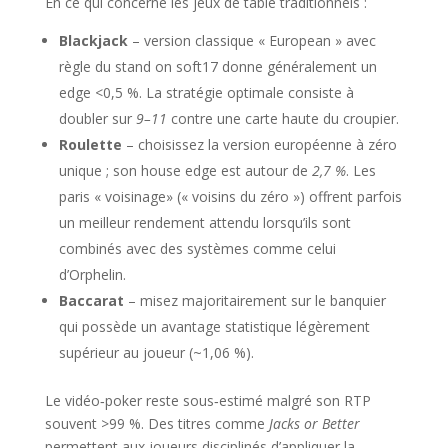
En ce qui concerne les jeux de table traditionnels :
Blackjack
– version classique « European » avec
règle du stand on soft17 donne généralement un
edge <0,5 %. La stratégie optimale consiste à
doubler sur
9–11
contre une carte haute du croupier.
Roulette
– choisissez la version européenne à zéro
unique ; son house edge est autour de
2,7 %
. Les
paris « voisinage» (« voisins du zéro ») offrent parfois
un meilleur rendement attendu lorsqu’ils sont
combinés avec des systèmes comme celui
d’Orphelin.
Baccarat
– misez majoritairement sur le banquier
qui possède un avantage statistique légèrement
supérieur au joueur (~1,06 %).
Le vidéo‑poker reste sous‑estimé malgré son RTP
souvent >99 %. Des titres comme
Jacks or Better
permettent aux joueurs disciplinés d’appliquer la