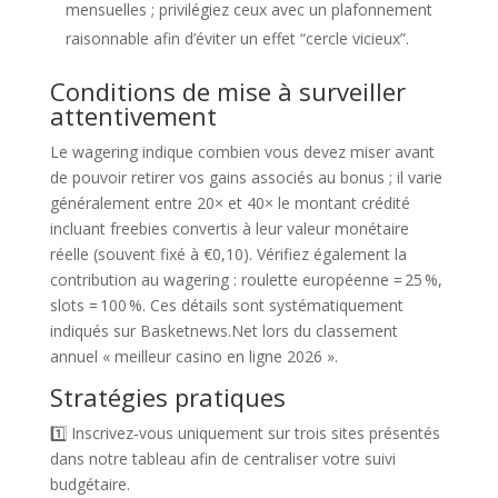
mensuelles ; privilégiez ceux avec un plafonnement
raisonnable afin d’éviter un effet “cercle vicieux”.
Conditions de mise à surveiller
attentivement
Le wagering indique combien vous devez miser avant
de pouvoir retirer vos gains associés au bonus ; il varie
généralement entre 20× et 40× le montant crédité
incluant freebies convertis à leur valeur monétaire
réelle (souvent fixé à €0,10). Vérifiez également la
contribution au wagering : roulette européenne = 25 %,
slots = 100 %. Ces détails sont systématiquement
indiqués sur Basketnews.Net lors du classement
annuel « meilleur casino en ligne 2026 ».
Stratégies pratiques
1️⃣ Inscrivez‑vous uniquement sur trois sites présentés
dans notre tableau afin de centraliser votre suivi
budgétaire.