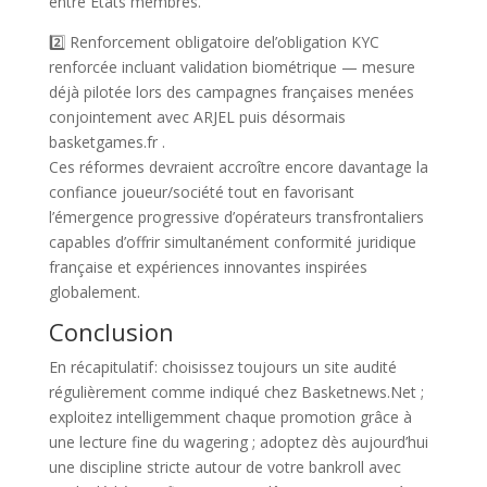
entre États membres.
2️⃣ Renforcement obligatoire del’obligation KYC
renforcée incluant validation biométrique — mesure
déjà pilotée lors des campagnes françaises menées
conjointement avec ARJEL puis désormais
basketgames.fr .
Ces réformes devraient accroître encore davantage la
confiance joueur/société tout en favorisant
l’émergence progressive d’opérateurs transfrontaliers
capables d’offrir simultanément conformité juridique
française et expériences innovantes inspirées
globalement.
Conclusion
En récapitulatif : choisissez toujours un site audité
régulièrement comme indiqué chez Basketnews.Net ;
exploitez intelligemment chaque promotion grâce à
une lecture fine du wagering ; adoptez dès aujourd’hui
une discipline stricte autour de votre bankroll avec