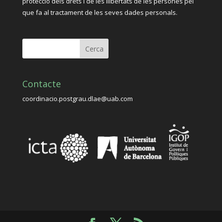
protecció dels drets i de les llibertats de les persones pel
que fa al tractament de les seves dades personals.
Contacte
coordinacio.postgrau.dlae@uab.com