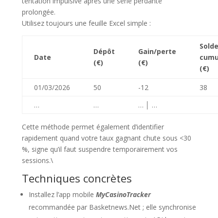
tentation impulsive après une série perdante
prolongée.
Utilisez toujours une feuille Excel simple :
Sold
Dépôt
Gain/perte
Date
cumu
(€)
(€)
(€)
01/03/2026
50
-12
38
…
…
… │ …
Cette méthode permet également d’identifier
rapidement quand votre taux gagnant chute sous <30
%, signe qu’il faut suspendre temporairement vos
sessions.\
Techniques concrètes
Installez l’app mobile
MyCasinoTracker
recommandée par Basketnews.Net ; elle synchronise