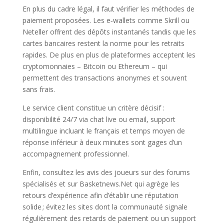
En plus du cadre légal, il faut vérifier les méthodes de
paiement proposées. Les e‑wallets comme Skrill ou
Neteller offrent des dépôts instantanés tandis que les
cartes bancaires restent la norme pour les retraits
rapides. De plus en plus de plateformes acceptent les
cryptomonnaies – Bitcoin ou Ethereum – qui
permettent des transactions anonymes et souvent
sans frais.
Le service client constitue un critère décisif :
disponibilité 24/7 via chat live ou email, support
multilingue incluant le français et temps moyen de
réponse inférieur à deux minutes sont gages d’un
accompagnement professionnel.
Enfin, consultez les avis des joueurs sur des forums
spécialisés et sur Basketnews.Net qui agrège les
retours d’expérience afin d’établir une réputation
solide ; évitez les sites dont la communauté signale
régulièrement des retards de paiement ou un support