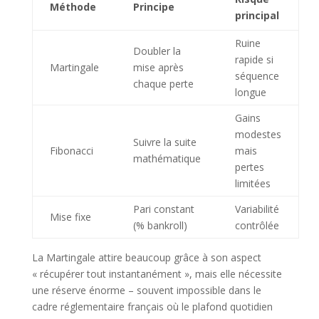
Méthode
Principe
principal
Ruine
Doubler la
rapide si
Martingale
mise après
séquence
chaque perte
longue
Gains
modestes
Suivre la suite
Fibonacci
mais
mathématique
pertes
limitées
Pari constant
Variabilité
Mise fixe
(% bankroll)
contrôlée
La Martingale attire beaucoup grâce à son aspect
« récupérer tout instantanément », mais elle nécessite
une réserve énorme – souvent impossible dans le
cadre réglementaire français où le plafond quotidien