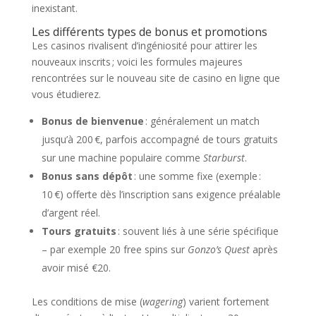
inexistant.
Les différents types de bonus et promotions
Les casinos rivalisent d’ingéniosité pour attirer les
nouveaux inscrits ; voici les formules majeures
rencontrées sur le nouveau site de casino en ligne que
vous étudierez.
Bonus de bienvenue
: généralement un match
jusqu’à 200 €, parfois accompagné de tours gratuits
sur une machine populaire comme
Starburst
.
Bonus sans dépôt
: une somme fixe (exemple :
10 €) offerte dès l’inscription sans exigence préalable
d’argent réel.
Tours gratuits
: souvent liés à une série spécifique
– par exemple 20 free spins sur
Gonzo’s Quest
après
avoir misé €20.
Les conditions de mise (
wagering
) varient fortement