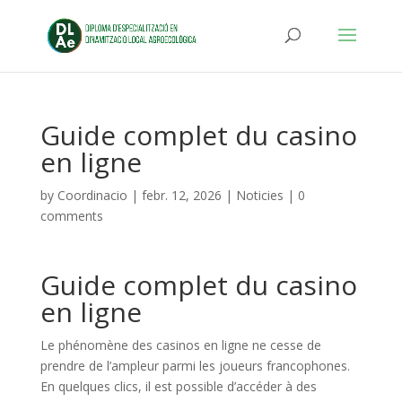
Guide complet du casino
en ligne
by
Coordinacio
|
febr. 12, 2026
|
Noticies
|
0
comments
Guide complet du casino
en ligne
Le phénomène des casinos en ligne ne cesse de
prendre de l’ampleur parmi les joueurs francophones.
En quelques clics, il est possible d’accéder à des