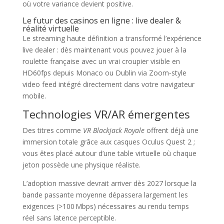
où votre variance devient positive.
Le futur des casinos en ligne : live dealer &
réalité virtuelle
Le streaming haute définition a transformé l’expérience
live dealer : dès maintenant vous pouvez jouer à la
roulette française avec un vrai croupier visible en
HD60fps depuis Monaco ou Dublin via Zoom‑style
video feed intégré directement dans votre navigateur
mobile.
Technologies VR/AR émergentes
Des titres comme
VR Blackjack Royale
offrent déjà une
immersion totale grâce aux casques Oculus Quest 2 ;
vous êtes placé autour d’une table virtuelle où chaque
jeton possède une physique réaliste.
L’adoption massive devrait arriver dès 2027 lorsque la
bande passante moyenne dépassera largement les
exigences (>100 Mbps) nécessaires au rendu temps
réel sans latence perceptible.