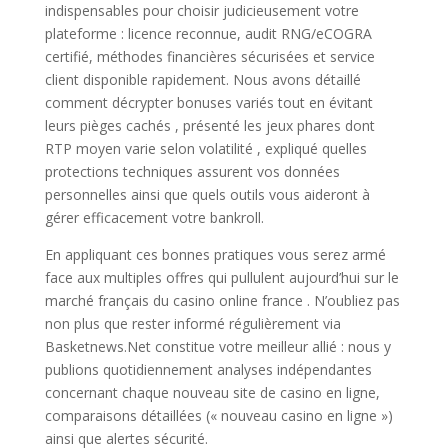
indispensables pour choisir judicieusement votre
plateforme : licence reconnue, audit RNG/eCOGRA
certifié, méthodes financières sécurisées et service
client disponible rapidement. Nous avons détaillé
comment décrypter bonuses variés tout en évitant
leurs pièges cachés , présenté les jeux phares dont
RTP moyen varie selon volatilité , expliqué quelles
protections techniques assurent vos données
personnelles ainsi que quels outils vous aideront à
gérer efficacement votre bankroll.
En appliquant ces bonnes pratiques vous serez armé
face aux multiples offres qui pullulent aujourd’hui sur le
marché français du casino online france . N’oubliez pas
non plus que rester informé régulièrement via
Basketnews.Net constitue votre meilleur allié : nous y
publions quotidiennement analyses indépendantes
concernant chaque nouveau site de casino en ligne,
comparaisons détaillées (« nouveau casino en ligne »)
ainsi que alertes sécurité.