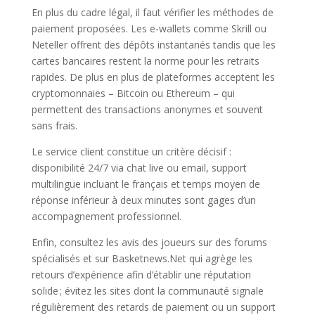
En plus du cadre légal, il faut vérifier les méthodes de
paiement proposées. Les e‑wallets comme Skrill ou
Neteller offrent des dépôts instantanés tandis que les
cartes bancaires restent la norme pour les retraits
rapides. De plus en plus de plateformes acceptent les
cryptomonnaies – Bitcoin ou Ethereum – qui
permettent des transactions anonymes et souvent
sans frais.
Le service client constitue un critère décisif :
disponibilité 24/7 via chat live ou email, support
multilingue incluant le français et temps moyen de
réponse inférieur à deux minutes sont gages d’un
accompagnement professionnel.
Enfin, consultez les avis des joueurs sur des forums
spécialisés et sur Basketnews.Net qui agrège les
retours d’expérience afin d’établir une réputation
solide ; évitez les sites dont la communauté signale
régulièrement des retards de paiement ou un support