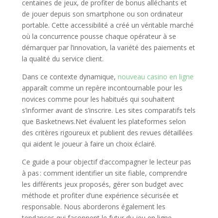
centaines de jeux, de profiter de bonus alléchants et
de jouer depuis son smartphone ou son ordinateur
portable. Cette accessibilité a créé un véritable marché
où la concurrence pousse chaque opérateur à se
démarquer par l’innovation, la variété des paiements et
la qualité du service client.
Dans ce contexte dynamique,
nouveau casino en ligne
apparaît comme un repère incontournable pour les
novices comme pour les habitués qui souhaitent
s’informer avant de s’inscrire. Les sites comparatifs tels
que Basketnews.Net évaluent les plateformes selon
des critères rigoureux et publient des revues détaillées
qui aident le joueur à faire un choix éclairé.
Ce guide a pour objectif d’accompagner le lecteur pas
à pas : comment identifier un site fiable, comprendre
les différents jeux proposés, gérer son budget avec
méthode et profiter d’une expérience sécurisée et
responsable. Nous aborderons également les
tendances qui façonnent le futur du jeu en ligne,