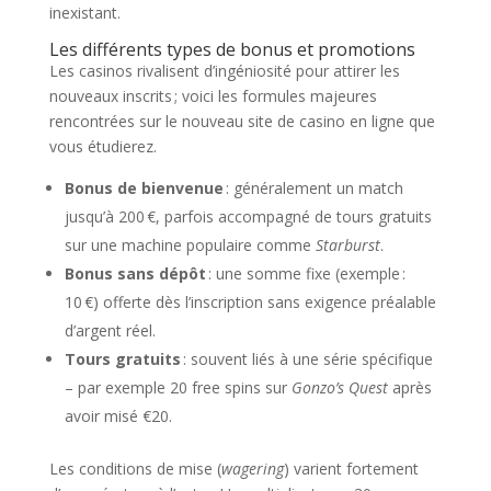
inexistant.
Les différents types de bonus et promotions
Les casinos rivalisent d’ingéniosité pour attirer les
nouveaux inscrits ; voici les formules majeures
rencontrées sur le nouveau site de casino en ligne que
vous étudierez.
Bonus de bienvenue
: généralement un match
jusqu’à 200 €, parfois accompagné de tours gratuits
sur une machine populaire comme
Starburst
.
Bonus sans dépôt
: une somme fixe (exemple :
10 €) offerte dès l’inscription sans exigence préalable
d’argent réel.
Tours gratuits
: souvent liés à une série spécifique
– par exemple 20 free spins sur
Gonzo’s Quest
après
avoir misé €20.
Les conditions de mise (
wagering
) varient fortement