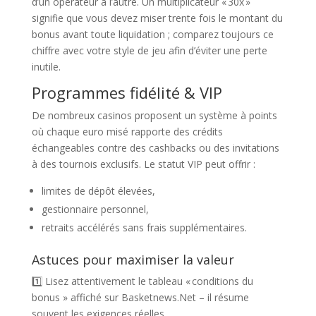
d’un opérateur à l’autre. Un multiplicateur « 30x »
signifie que vous devez miser trente fois le montant du
bonus avant toute liquidation ; comparez toujours ce
chiffre avec votre style de jeu afin d’éviter une perte
inutile.
Programmes fidélité & VIP
De nombreux casinos proposent un système à points
où chaque euro misé rapporte des crédits
échangeables contre des cashbacks ou des invitations
à des tournois exclusifs. Le statut VIP peut offrir :
limites de dépôt élevées,
gestionnaire personnel,
retraits accélérés sans frais supplémentaires.
Astuces pour maximiser la valeur
1️⃣ Lisez attentivement le tableau « conditions du
bonus » affiché sur Basketnews.Net – il résume
souvent les exigences réelles.