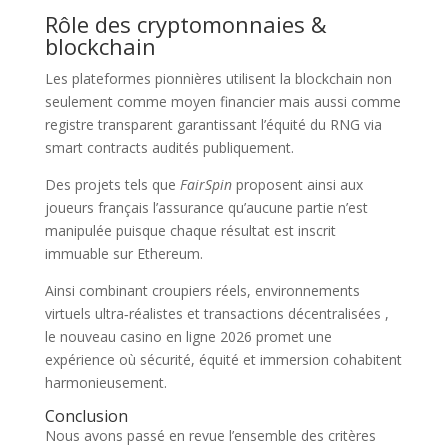
Rôle des cryptomonnaies &
blockchain
Les plateformes pionnières utilisent la blockchain non
seulement comme moyen financier mais aussi comme
registre transparent garantissant l’équité du RNG via
smart contracts audités publiquement.
Des projets tels que
FairSpin
proposent ainsi aux
joueurs français l’assurance qu’aucune partie n’est
manipulée puisque chaque résultat est inscrit
immuable sur Ethereum.
Ainsi combinant croupiers réels, environnements
virtuels ultra‑réalistes et transactions décentralisées ,
le nouveau casino en ligne 2026 promet une
expérience où sécurité, équité et immersion cohabitent
harmonieusement.
Conclusion
Nous avons passé en revue l’ensemble des critères