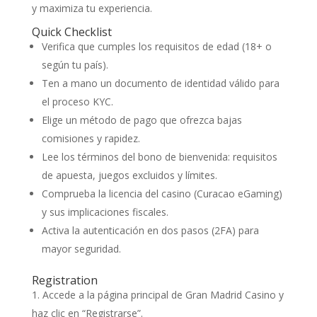
y maximiza tu experiencia.
Quick Checklist
Verifica que cumples los requisitos de edad (18+ o
según tu país).
Ten a mano un documento de identidad válido para
el proceso KYC.
Elige un método de pago que ofrezca bajas
comisiones y rapidez.
Lee los términos del bono de bienvenida: requisitos
de apuesta, juegos excluidos y límites.
Comprueba la licencia del casino (Curacao eGaming)
y sus implicaciones fiscales.
Activa la autenticación en dos pasos (2FA) para
mayor seguridad.
Registration
Accede a la página principal de Gran Madrid Casino y
haz clic en “Registrarse”.