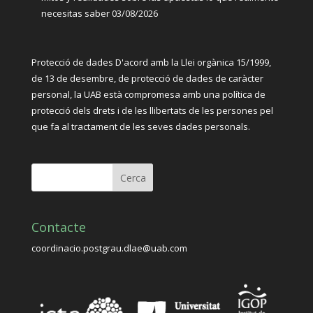
necesitas saber
03/08/2026
Protecció de dades D'acord amb la Llei orgànica 15/1999,
de 13 de desembre, de protecció de dades de caràcter
personal, la UAB està compromesa amb una política de
protecció dels drets i de les llibertats de les persones pel
que fa al tractament de les seves dades personals.
Contacte
coordinacio.postgrau.dlae@uab.com