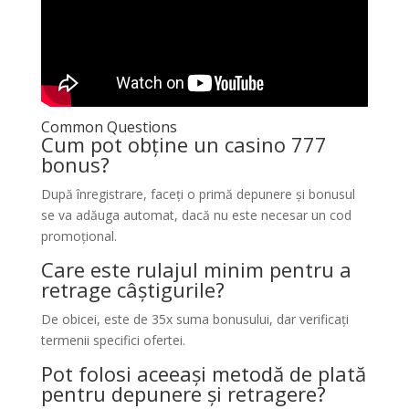
Common Questions
Cum pot obține un casino 777
bonus?
După înregistrare, faceți o primă depunere și bonusul
se va adăuga automat, dacă nu este necesar un cod
promoțional.
Care este rulajul minim pentru a
retrage câștigurile?
De obicei, este de 35x suma bonusului, dar verificați
termenii specifici ofertei.
Pot folosi aceeași metodă de plată
pentru depunere și retragere?