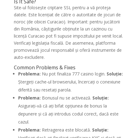
Is It Safe?
Site-ul folosește criptare SSL pentru a vă proteja
datele. Este licențiat de către o autoritate de jocuri de
noroc (de obicei Curacao). Important: pentru jucătorii
din România, câștigurile obținute la un cazinou cu
licență Curacao pot fi supuse impozitului pe venit local.
Verificați legislația fiscală. De asemenea, platforma
promovează jocul responsabil și oferă instrumente de
auto-excludere.
Common Problems & Fixes
Problema:
Nu pot finaliza 777 casino login.
Soluție:
Ștergeți cache-ul browserului, încercați o conexiune
diferită sau resetați parola.
Problema:
Bonusul nu se activează.
Soluție:
Asigurați-vă că ați bifat opțiunea de bonus la
depunere și că ați introdus codul corect, dacă este
cazul.
Problema:
Retragerea este blocată.
Soluție:
Verificați dacă ați finalizat verificarea KYC și dacă ați