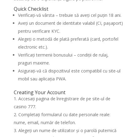
Quick Checklist
Verificați-vă vârsta – trebuie să aveți cel puțin 18 ani.
Aveți un document de identitate valabil (CI, pașaport)
pentru verificare KYC.
Alegeți o metodă de plată preferată (card, portofel
electronic etc.).
Verificați termenii bonusului – condiții de rulaj,
praguri maxime.
Asigurați-vă că dispozitivul este compatibil cu site-ul
mobil sau aplicația PWA.
Creating Your Account
Accesați pagina de înregistrare de pe site-ul de
casino 777.
Completați formularul cu date personale reale:
nume, email, număr de telefon.
Alegeți un nume de utilizator și o parolă puternică