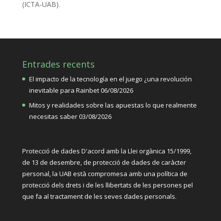
(ICTA-UAB).
Entrades recents
El impacto de la tecnología en el juego ¿una revolución
inevitable para Rainbet
06/08/2026
Mitos y realidades sobre las apuestas lo que realmente
necesitas saber
03/08/2026
Protecció de dades D'acord amb la Llei orgànica 15/1999,
de 13 de desembre, de protecció de dades de caràcter
personal, la UAB està compromesa amb una política de
protecció dels drets i de les llibertats de les persones pel
que fa al tractament de les seves dades personals.