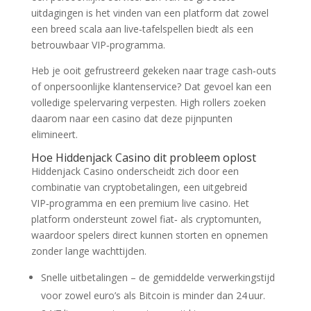
uitdagingen is het vinden van een platform dat zowel
een breed scala aan live‑tafelspellen biedt als een
betrouwbaar VIP‑programma.
Heb je ooit gefrustreerd gekeken naar trage cash‑outs
of onpersoonlijke klantenservice? Dat gevoel kan een
volledige spelervaring verpesten. High rollers zoeken
daarom naar een casino dat deze pijnpunten
elimineert.
Hoe Hiddenjack Casino dit probleem oplost
Hiddenjack Casino onderscheidt zich door een
combinatie van cryptobetalingen, een uitgebreid
VIP‑programma en een premium live casino. Het
platform ondersteunt zowel fiat‑ als cryptomunten,
waardoor spelers direct kunnen storten en opnemen
zonder lange wachttijden.
Snelle uitbetalingen – de gemiddelde verwerkingstijd
voor zowel euro’s als Bitcoin is minder dan 24 uur.