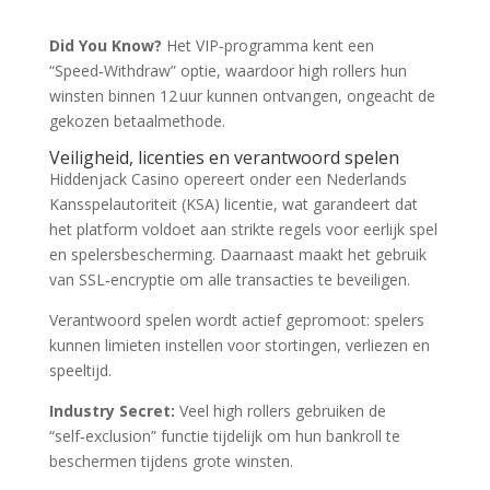
Did You Know?
Het VIP‑programma kent een
“Speed‑Withdraw” optie, waardoor high rollers hun
winsten binnen 12 uur kunnen ontvangen, ongeacht de
gekozen betaalmethode.
Veiligheid, licenties en verantwoord spelen
Hiddenjack Casino opereert onder een Nederlands
Kansspelautoriteit (KSA) licentie, wat garandeert dat
het platform voldoet aan strikte regels voor eerlijk spel
en spelersbescherming. Daarnaast maakt het gebruik
van SSL‑encryptie om alle transacties te beveiligen.
Verantwoord spelen wordt actief gepromoot: spelers
kunnen limieten instellen voor stortingen, verliezen en
speeltijd.
Industry Secret:
Veel high rollers gebruiken de
“self‑exclusion” functie tijdelijk om hun bankroll te
beschermen tijdens grote winsten.