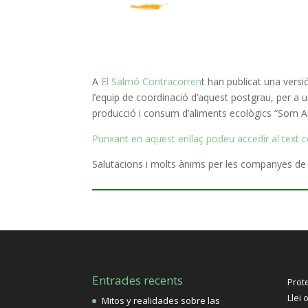
A
El Salmó Contracorren
t han publicat una vers
l’equip de coordinació d’aquest postgrau, per a u
producció i consum d’aliments
ecològics
“Som Al
Punxant en aquest
enllaç podeu
accedir al text c
Salutacions i molts
ànims
per les companyes de 
Entrades recents
Prot
Llei 
Mitos y realidades sobre las