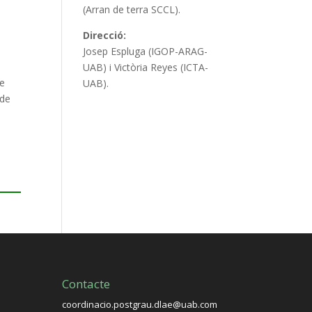
(Arran de terra SCCL).
Direcció:
Josep Espluga (IGOP-ARAG-
UAB) i Victòria Reyes (ICTA-
de
UAB).
 de
Contacte
coordinacio.postgrau.dlae@uab.com