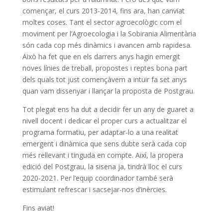
començar, el curs 2013-2014, fins ara, han canviat
moltes coses. Tant el sector agroecològic com el
moviment per l’Agroecologia i la Sobirania Alimentària
són cada cop més dinàmics i avancen amb rapidesa.
Això ha fet que en els darrers anys hagin emergit
noves línies de treball, propostes i reptes bona part
dels quals tot just començàvem a intuir fa set anys
quan vam dissenyar i llançar la proposta de Postgrau.
Tot plegat ens ha dut a decidir fer un any de guaret a
nivell docent i dedicar el proper curs a actualitzar el
programa formatiu, per adaptar-lo a una realitat
emergent i dinàmica que sens dubte serà cada cop
més rellevant i tinguda en compte. Així, la propera
edició del Postgrau, la sisena ja, tindrà lloc el curs
2020-2021. Per l’equip coordinador també serà
estimulant refrescar i sacsejar-nos d’inèrcies.
Fins aviat!