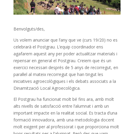
Benvolguts/des,
Us volem anunciar que l’any que ve (curs 19/20) no es
celebrarà el Postgrau. L’equip coordinador ens
agafarem aquest any per poder actualitzar materials i
repensar en general el Postgrau. Creiem que és un
exercici necessari després de 5 anys de recorregut, en
paral·lel al mateix recorregut que han tingut les
iniciatives agroecològiques i els debats associats a la
Dinamització Local Agroecològica.
El Postgrau ha funcionat molt bé fins ara, amb molt
alts nivells de satisfacció entre l’alumnat i amb un
important impacte en la realitat social. Es tracta d’una
formació innovadora, amb una metodologia docent
molt exigent per al professorat i que proporciona molt
bons resultats per a l’alumnat. Però des que vam