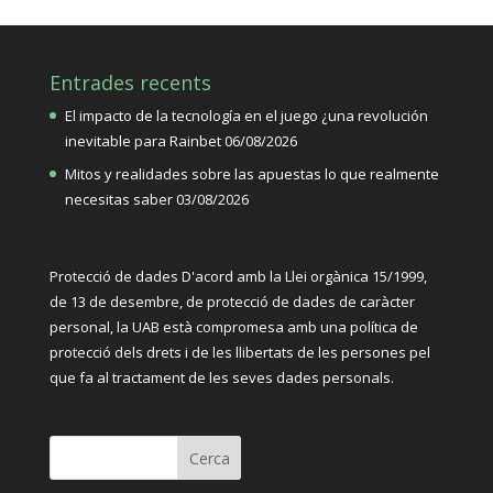
Entrades recents
El impacto de la tecnología en el juego ¿una revolución
inevitable para Rainbet
06/08/2026
Mitos y realidades sobre las apuestas lo que realmente
necesitas saber
03/08/2026
Protecció de dades D'acord amb la Llei orgànica 15/1999,
de 13 de desembre, de protecció de dades de caràcter
personal, la UAB està compromesa amb una política de
protecció dels drets i de les llibertats de les persones pel
que fa al tractament de les seves dades personals.