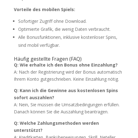
Vorteile des mobilen Spiels:
Sofortiger Zugriff ohne Download.
Optimierte Grafik, die wenig Daten verbraucht.
Alle Bonusfunktionen, inklusive kostenloser Spins,
sind mobil verfügbar.
Häufig gestellte Fragen (FAQ)
Q: Wie erhalte ich den Bonus ohne Einzahlung?
A: Nach der Registrierung wird der Bonus automatisch
Ihrem Konto gutgeschrieben. Keine Einzahlung nötig.
Q: Kann ich die Gewinne aus kostenlosen Spins
sofort auszahlen?
A: Nein, Sie müssen die Umsatzbedingungen erfüllen.
Danach können Sie die Auszahlung beantragen.
Q: Welche Zahlungsmethoden werden
unterstützt?
A: Kreditkarten, Banküberweisungen, Skrill, Neteller,